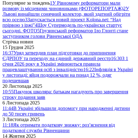
Популярне за тиждень
1
У Рівномому реформатори мали
розмову із місцевими чиновниками (ФОТОРЕПОРТАЖ)
2
У
Львові винайшли сонячний колектор, який здатний обігріти
всю оселю
3
Запускається новий проект Kolona.net: “Над
прірвою з іржі”
4
Шоу Супермодель по-українски стартує
сьогодні. ФОТО
5
Грузинський реформатор Іло Глонті стане
заступником голови Рівненської ОДА
Стрічка новин
15 Грудня 2025
16:37
Уряд затвердив план підготовки до припинення
ЄДРПОУ та переходу на єдиний державний реєстр
16:30
З 1
січня 2026 року в Україні змінюються правила
працевлаштування осіб з інвалідністю
16:22
Інфляція в Україні
у листопаді: яйця подорожчали на понад 12 %, одяг
подешевшав
20 Листопада 2025
10:55
Пакунок школяра: батькам нагадують про завершення
строку подання заяв
6 Листопада 2025
11:44
В Україні збільшили допомогу при народженні дитини
до 50 тисяч гривень
3 Листопада 2025
11:18
Як отримати податкову знижку: роз’яснення від
податкової служби Рівненщини
14 Жовтня 2025