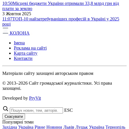
10:50
Місцеві бюджети України отримали 33,8 млрд грн від
плати за землю
3 Жовтня 2025
11:07
ТОП-10 найзатребуваніших професій в Україні у 2025
році
КОЛОНА
Імена
Реклама на сайті
Карта сайту
Контакти
Матеріали сайту захищені авторським правом
© 2013–2026 Сайт громадської журналістики. Усі права
захищені.
Developed by
PryVit
ESC
Скасувати
Популярні теми
Західна Україна
Рівне
Новини
Львів
Луцьк
Україна
Тернопіль