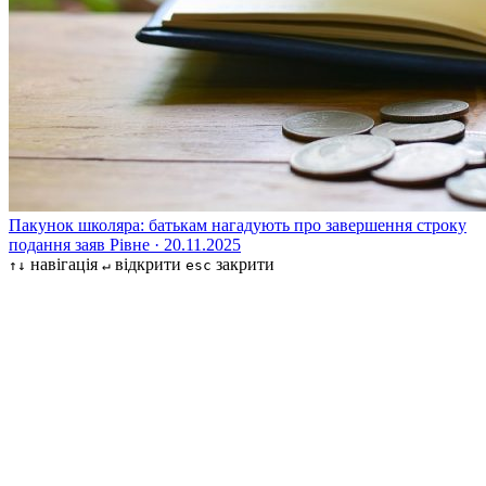
Пакунок школяра: батькам нагадують про завершення строку
подання заяв
Рівне · 20.11.2025
навігація
відкрити
закрити
↑↓
↵
esc