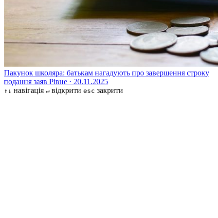
Пакунок школяра: батькам нагадують про завершення строку
подання заяв
Рівне · 20.11.2025
навігація
відкрити
закрити
↑↓
↵
esc