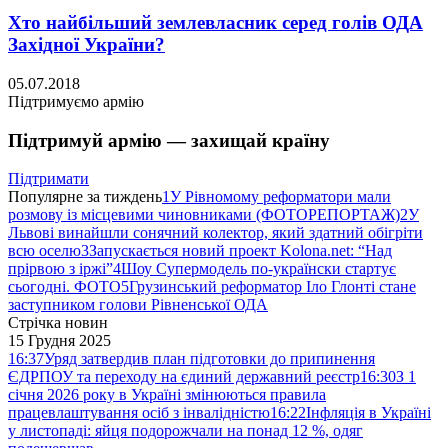
Хто найбільший землевласник серед голів ОДА
Західної України?
05.07.2018
Підтримуємо армію
Підтримуй армію — захищай країну
Підтримати
Популярне за тиждень
1
У Рівномому реформатори мали
розмову із місцевими чиновниками (ФОТОРЕПОРТАЖ)
2
У
Львові винайшли сонячний колектор, який здатний обігріти
всю оселю
3
Запускається новий проект Kolona.net: “Над
прірвою з іржі”
4
Шоу Супермодель по-українски стартує
сьогодні. ФОТО
5
Грузинський реформатор Іло Глонті стане
заступником голови Рівненської ОДА
Стрічка новин
15 Грудня 2025
16:37
Уряд затвердив план підготовки до припинення
ЄДРПОУ та переходу на єдиний державний реєстр
16:30
З 1
січня 2026 року в Україні змінюються правила
працевлаштування осіб з інвалідністю
16:22
Інфляція в Україні
у листопаді: яйця подорожчали на понад 12 %, одяг