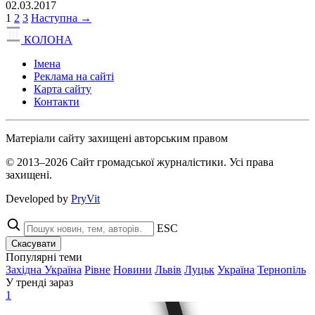
02.03.2017
1
2
3
Наступна →
КОЛОНА
Імена
Реклама на сайті
Карта сайту
Контакти
Матеріали сайту захищені авторським правом
© 2013–2026 Сайт громадської журналістики. Усі права
захищені.
Developed by
PryVit
ESC
Скасувати
Популярні теми
Західна Україна
Рівне
Новини
Львів
Луцьк
Україна
Тернопіль
У тренді зараз
1