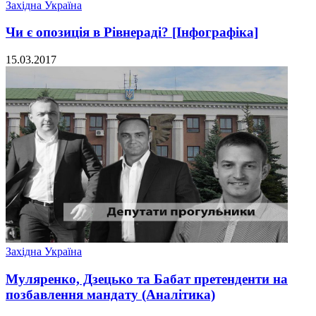
Західна Україна
Чи є опозиція в Рівнераді? [Інфографіка]
15.03.2017
Західна Україна
Муляренко, Дзецько та Бабат претенденти на
позбавлення мандату (Аналітика)