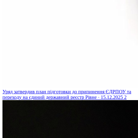
Уряд затвердив план підготовки до припинення ЄДРПОУ та
переходу на єдиний державний реєстр
Рівне · 15.12.2025
2