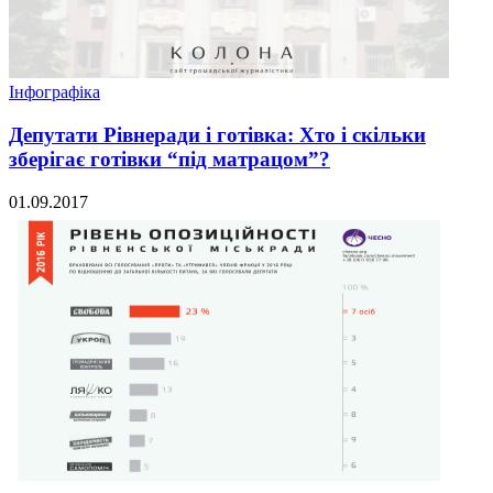
Інфографіка
Депутати Рівнеради і готівка: Хто і скільки
зберігає готівки “під матрацом”?
01.09.2017