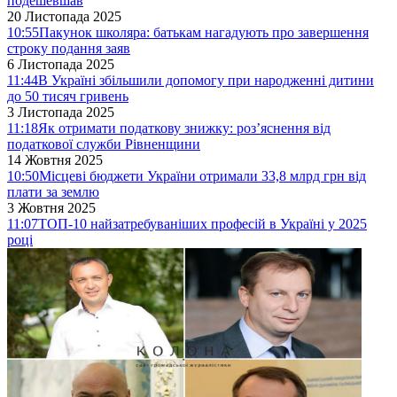
подешевшав
20 Листопада 2025
10:55
Пакунок школяра: батькам нагадують про завершення
строку подання заяв
6 Листопада 2025
11:44
В Україні збільшили допомогу при народженні дитини
до 50 тисяч гривень
3 Листопада 2025
11:18
Як отримати податкову знижку: роз’яснення від
податкової служби Рівненщини
14 Жовтня 2025
10:50
Місцеві бюджети України отримали 33,8 млрд грн від
плати за землю
3 Жовтня 2025
11:07
ТОП-10 найзатребуваніших професій в Україні у 2025
році