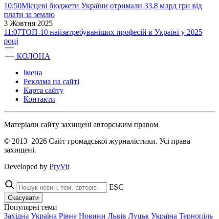
10:50
Місцеві бюджети України отримали 33,8 млрд грн від
плати за землю
3 Жовтня 2025
11:07
ТОП-10 найзатребуваніших професій в Україні у 2025
році
КОЛОНА
Імена
Реклама на сайті
Карта сайту
Контакти
Матеріали сайту захищені авторським правом
© 2013–2026 Сайт громадської журналістики. Усі права
захищені.
Developed by
PryVit
ESC
Скасувати
Популярні теми
Західна Україна
Рівне
Новини
Львів
Луцьк
Україна
Тернопіль