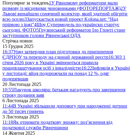
Популярне за тиждень
1
У Рівномому реформатори мали
розмову із місцевими чиновниками (ФОТОРЕПОРТАЖ)
2
У
Львові винайшли сонячний колектор, який здатний обігріти
всю оселю
3
Запускається новий проект Kolona.net: “Над
прірвою з іржі”
4
Шоу Супермодель по-українски стартує
сьогодні. ФОТО
5
Грузинський реформатор Іло Глонті стане
заступником голови Рівненської ОДА
Стрічка новин
15 Грудня 2025
16:37
Уряд затвердив план підготовки до припинення
ЄДРПОУ та переходу на єдиний державний реєстр
16:30
З 1
січня 2026 року в Україні змінюються правила
працевлаштування осіб з інвалідністю
16:22
Інфляція в Україні
у листопаді: яйця подорожчали на понад 12 %, одяг
подешевшав
20 Листопада 2025
10:55
Пакунок школяра: батькам нагадують про завершення
строку подання заяв
6 Листопада 2025
11:44
В Україні збільшили допомогу при народженні дитини
до 50 тисяч гривень
3 Листопада 2025
11:18
Як отримати податкову знижку: роз’яснення від
податкової служби Рівненщини
14 Жовтня 2025