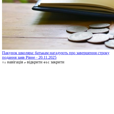
Пакунок школяра: батькам нагадують про завершення строку
подання заяв
Рівне · 20.11.2025
навігація
відкрити
закрити
↑↓
↵
esc