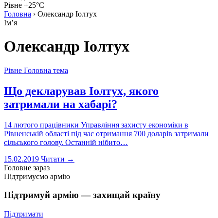
Рівне +25°C
Головна
›
Олександр Іолтух
Імʼя
Олександр Іолтух
Рівне
Головна тема
Що декларував Іолтух, якого
затримали на хабарі?
14 лютого працівники Управління захисту економіки в
Рівненській області під час отримання 700 доларів затримали
сільського голову. Останній нібито…
15.02.2019
Читати →
Головне зараз
Підтримуємо армію
Підтримуй армію — захищай країну
Підтримати