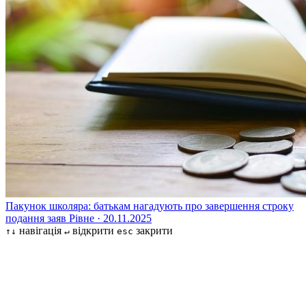
Пакунок школяра: батькам нагадують про завершення строку
подання заяв
Рівне · 20.11.2025
навігація
відкрити
закрити
↑↓
↵
esc