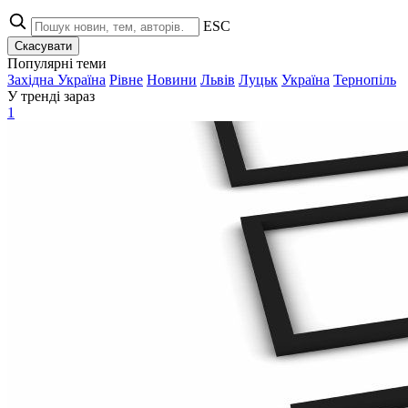
ESC
Скасувати
Популярні теми
Західна Україна
Рівне
Новини
Львів
Луцьк
Україна
Тернопіль
У тренді зараз
1