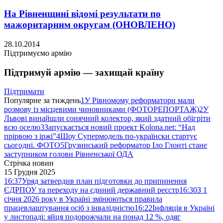
На Рівненщині відомі результати по
мажоритарним округам (ОНОВЛЕНО)
28.10.2014
Підтримуємо армію
Підтримуй армію — захищай країну
Підтримати
Популярне за тиждень
1
У Рівномому реформатори мали
розмову із місцевими чиновниками (ФОТОРЕПОРТАЖ)
2
У
Львові винайшли сонячний колектор, який здатний обігріти
всю оселю
3
Запускається новий проект Kolona.net: “Над
прірвою з іржі”
4
Шоу Супермодель по-українски стартує
сьогодні. ФОТО
5
Грузинський реформатор Іло Глонті стане
заступником голови Рівненської ОДА
Стрічка новин
15 Грудня 2025
16:37
Уряд затвердив план підготовки до припинення
ЄДРПОУ та переходу на єдиний державний реєстр
16:30
З 1
січня 2026 року в Україні змінюються правила
працевлаштування осіб з інвалідністю
16:22
Інфляція в Україні
у листопаді: яйця подорожчали на понад 12 %, одяг