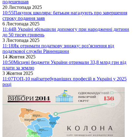
подешевшав
20 Листопада 2025
10:55
Пакунок школяра: батькам нагадують про завершення
строку подання заяв
6 Листопада 2025
11:44
В Україні збільшили допомогу при народженні дитини
до 50 тисяч гривень
3 Листопада 2025
11:18
Як отримати податкову знижку: роз’яснення від
податкової служби Рівненщини
14 Жовтня 2025
10:50
Місцеві бюджети України отримали 33,8 млрд грн від
плати за землю
3 Жовтня 2025
11:07
ТОП-10 найзатребуваніших професій в Україні у 2025
році