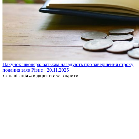
Пакунок школяра: батькам нагадують про завершення строку
подання заяв
Рівне · 20.11.2025
навігація
відкрити
закрити
↑↓
↵
esc