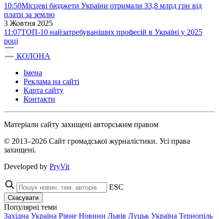
10:50
Місцеві бюджети України отримали 33,8 млрд грн від
плати за землю
3 Жовтня 2025
11:07
ТОП-10 найзатребуваніших професій в Україні у 2025
році
КОЛОНА
Імена
Реклама на сайті
Карта сайту
Контакти
Матеріали сайту захищені авторським правом
© 2013–2026 Сайт громадської журналістики. Усі права
захищені.
Developed by
PryVit
ESC
Скасувати
Популярні теми
Західна Україна
Рівне
Новини
Львів
Луцьк
Україна
Тернопіль