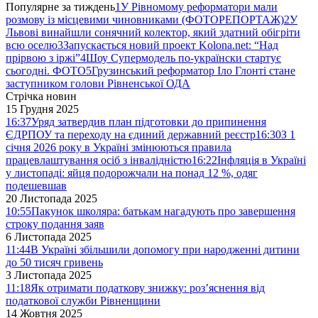
Популярне за тиждень
1
У Рівномому реформатори мали
розмову із місцевими чиновниками (ФОТОРЕПОРТАЖ)
2
У
Львові винайшли сонячний колектор, який здатний обігріти
всю оселю
3
Запускається новий проект Kolona.net: “Над
прірвою з іржі”
4
Шоу Супермодель по-українски стартує
сьогодні. ФОТО
5
Грузинський реформатор Іло Глонті стане
заступником голови Рівненської ОДА
Стрічка новин
15 Грудня 2025
16:37
Уряд затвердив план підготовки до припинення
ЄДРПОУ та переходу на єдиний державний реєстр
16:30
З 1
січня 2026 року в Україні змінюються правила
працевлаштування осіб з інвалідністю
16:22
Інфляція в Україні
у листопаді: яйця подорожчали на понад 12 %, одяг
подешевшав
20 Листопада 2025
10:55
Пакунок школяра: батькам нагадують про завершення
строку подання заяв
6 Листопада 2025
11:44
В Україні збільшили допомогу при народженні дитини
до 50 тисяч гривень
3 Листопада 2025
11:18
Як отримати податкову знижку: роз’яснення від
податкової служби Рівненщини
14 Жовтня 2025