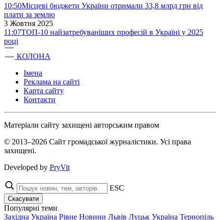
10:50
Місцеві бюджети України отримали 33,8 млрд грн від
плати за землю
3 Жовтня 2025
11:07
ТОП-10 найзатребуваніших професій в Україні у 2025
році
КОЛОНА
Імена
Реклама на сайті
Карта сайту
Контакти
Матеріали сайту захищені авторським правом
© 2013–2026 Сайт громадської журналістики. Усі права
захищені.
Developed by
PryVit
ESC
Скасувати
Популярні теми
Західна Україна
Рівне
Новини
Львів
Луцьк
Україна
Тернопіль