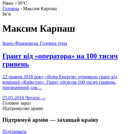
Рівне +30°C
Головна
›
Максим Карпаш
Імʼя
Максим Карпаш
Івано-Франківськ
Головна тема
Грант від «оператора» на 100 тисяч
гривень
22 травня 2018 року «Нова Енергія» отримало грант від
компанії «Київстар». Грант, обсягом 100 тисяч гривень,
призначений для…
25.05.2018
Читати →
Головне зараз
Підтримуємо армію
Підтримуй армію — захищай країну
Підтримати