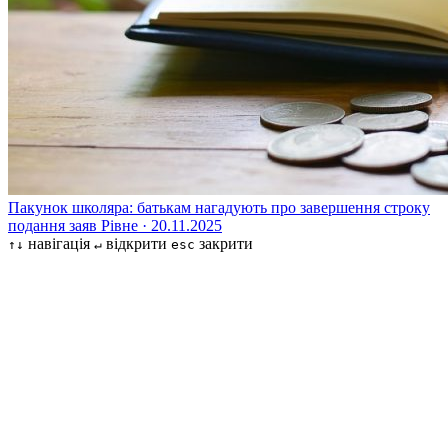
Пакунок школяра: батькам нагадують про завершення строку
подання заяв
Рівне · 20.11.2025
навігація
відкрити
закрити
↑↓
↵
esc