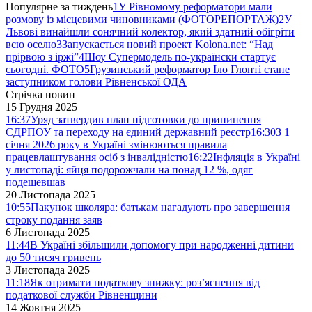
Популярне за тиждень
1
У Рівномому реформатори мали
розмову із місцевими чиновниками (ФОТОРЕПОРТАЖ)
2
У
Львові винайшли сонячний колектор, який здатний обігріти
всю оселю
3
Запускається новий проект Kolona.net: “Над
прірвою з іржі”
4
Шоу Супермодель по-українски стартує
сьогодні. ФОТО
5
Грузинський реформатор Іло Глонті стане
заступником голови Рівненської ОДА
Стрічка новин
15 Грудня 2025
16:37
Уряд затвердив план підготовки до припинення
ЄДРПОУ та переходу на єдиний державний реєстр
16:30
З 1
січня 2026 року в Україні змінюються правила
працевлаштування осіб з інвалідністю
16:22
Інфляція в Україні
у листопаді: яйця подорожчали на понад 12 %, одяг
подешевшав
20 Листопада 2025
10:55
Пакунок школяра: батькам нагадують про завершення
строку подання заяв
6 Листопада 2025
11:44
В Україні збільшили допомогу при народженні дитини
до 50 тисяч гривень
3 Листопада 2025
11:18
Як отримати податкову знижку: роз’яснення від
податкової служби Рівненщини
14 Жовтня 2025