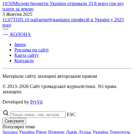
10:50
Місцеві бюджети України отримали 33,8 млрд грн від
плати за землю
3 Жовтня 2025
11:07
ТОП-10 найзатребуваніших професій в Україні у 2025
році
КОЛОНА
Імена
Реклама на сайті
Карта сайту
Контакти
Матеріали сайту захищені авторським правом
© 2013–2026 Сайт громадської журналістики. Усі права
захищені.
Developed by
PryVit
ESC
Скасувати
Популярні теми
Західна Україна
Рівне
Новини
Львів
Луцьк
Україна
Тернопіль