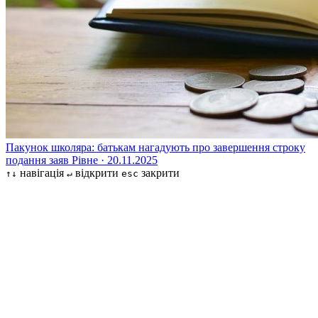
Пакунок школяра: батькам нагадують про завершення строку
подання заяв
Рівне · 20.11.2025
навігація
відкрити
закрити
↑↓
↵
esc