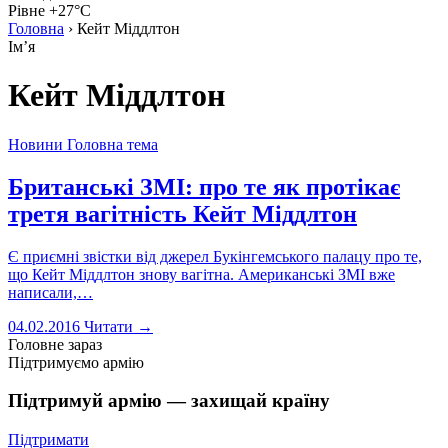
Рівне +27°C
Головна
›
Кейт Міддлтон
Імʼя
Кейт Міддлтон
Новини
Головна тема
Британські ЗМІ: про те як протікає
третя вагітність Кейт Міддлтон
Є приємні звістки від джерел Букінгемського палацу про те,
що Кейт Міддлтон знову вагітна. Американські ЗМІ вже
написали,…
04.02.2016
Читати →
Головне зараз
Підтримуємо армію
Підтримуй армію — захищай країну
Підтримати