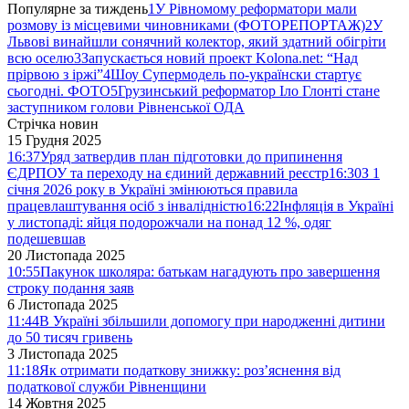
Популярне за тиждень
1
У Рівномому реформатори мали
розмову із місцевими чиновниками (ФОТОРЕПОРТАЖ)
2
У
Львові винайшли сонячний колектор, який здатний обігріти
всю оселю
3
Запускається новий проект Kolona.net: “Над
прірвою з іржі”
4
Шоу Супермодель по-українски стартує
сьогодні. ФОТО
5
Грузинський реформатор Іло Глонті стане
заступником голови Рівненської ОДА
Стрічка новин
15 Грудня 2025
16:37
Уряд затвердив план підготовки до припинення
ЄДРПОУ та переходу на єдиний державний реєстр
16:30
З 1
січня 2026 року в Україні змінюються правила
працевлаштування осіб з інвалідністю
16:22
Інфляція в Україні
у листопаді: яйця подорожчали на понад 12 %, одяг
подешевшав
20 Листопада 2025
10:55
Пакунок школяра: батькам нагадують про завершення
строку подання заяв
6 Листопада 2025
11:44
В Україні збільшили допомогу при народженні дитини
до 50 тисяч гривень
3 Листопада 2025
11:18
Як отримати податкову знижку: роз’яснення від
податкової служби Рівненщини
14 Жовтня 2025