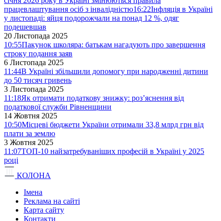
січня 2026 року в Україні змінюються правила
працевлаштування осіб з інвалідністю
16:22
Інфляція в Україні
у листопаді: яйця подорожчали на понад 12 %, одяг
подешевшав
20 Листопада 2025
10:55
Пакунок школяра: батькам нагадують про завершення
строку подання заяв
6 Листопада 2025
11:44
В Україні збільшили допомогу при народженні дитини
до 50 тисяч гривень
3 Листопада 2025
11:18
Як отримати податкову знижку: роз’яснення від
податкової служби Рівненщини
14 Жовтня 2025
10:50
Місцеві бюджети України отримали 33,8 млрд грн від
плати за землю
3 Жовтня 2025
11:07
ТОП-10 найзатребуваніших професій в Україні у 2025
році
КОЛОНА
Імена
Реклама на сайті
Карта сайту
Контакти