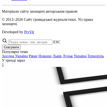
Матеріали сайту захищені авторським правом
© 2013–2026 Сайт громадської журналістики. Усі права
захищені.
Developed by
PryVit
ESC
Скасувати
Популярні теми
Західна Україна
Рівне
Новини
Львів
Луцьк
Україна
Тернопіль
У тренді зараз
1