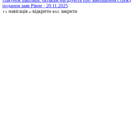
Пакунок школяра: батькам нагадують про завершення строку
подання заяв
Рівне · 20.11.2025
навігація
відкрити
закрити
↑↓
↵
esc