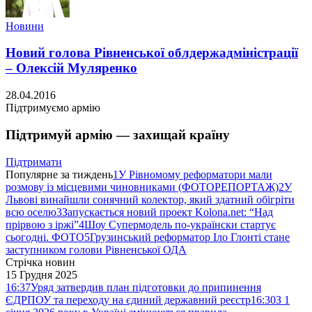
Новини
Новий голова Рівненської облдержадміністрації
– Олексій Муляренко
28.04.2016
Підтримуємо армію
Підтримуй армію — захищай країну
Підтримати
Популярне за тиждень
1
У Рівномому реформатори мали
розмову із місцевими чиновниками (ФОТОРЕПОРТАЖ)
2
У
Львові винайшли сонячний колектор, який здатний обігріти
всю оселю
3
Запускається новий проект Kolona.net: “Над
прірвою з іржі”
4
Шоу Супермодель по-українски стартує
сьогодні. ФОТО
5
Грузинський реформатор Іло Глонті стане
заступником голови Рівненської ОДА
Стрічка новин
15 Грудня 2025
16:37
Уряд затвердив план підготовки до припинення
ЄДРПОУ та переходу на єдиний державний реєстр
16:30
З 1