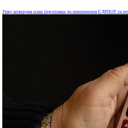
Уряд затвердив план підготовки до припинення ЄДРПОУ та пе