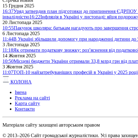
Стрічка новин
15 Грудня 2025
16:37
Уряд затвердив план підготовки до припинення ЄДРПОУ 
інвалідністю
16:22
Інфляція в Україні у листопаді: яйця подоро
20 Листопада 2025
10:55
Пакунок школяра: батькам нагадують про завершення стро
6 Листопада 2025
11:44
В Україні збільшили допомогу при народженні дитини до 
3 Листопада 2025
11:18
Як отримати податкову знижку: роз’яснення від податков
14 Жовтня 2025
10:50
Місцеві бюджети України отримали 33,8 млрд грн від плат
3 Жовтня 2025
11:07
ТОП-10 найзатребуваніших професій в Україні у 2025 році
КОЛОНА
Імена
Реклама на сайті
Карта сайту
Контакти
Матеріали сайту захищені авторським правом
© 2013–2026 Сайт громадської журналістики. Усі права захищен