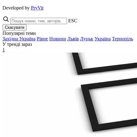
Developed by
PryVit
ESC
Скасувати
Популярні теми
Західна Україна
Рівне
Новини
Львів
Луцьк
Україна
Тернопіль
У тренді зараз
1