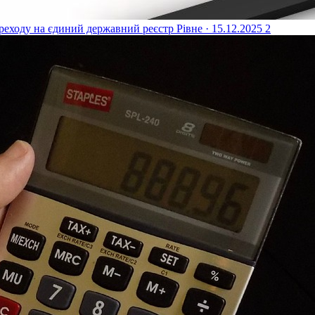
реходу на єдиний державний реєстр
Рівне · 15.12.2025
2