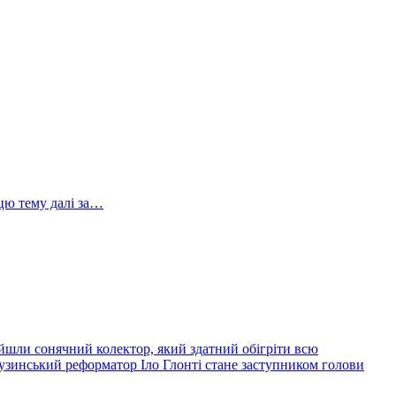
 цю тему далі за…
йшли сонячний колектор, який здатний обігріти всю
узинський реформатор Іло Глонті стане заступником голови