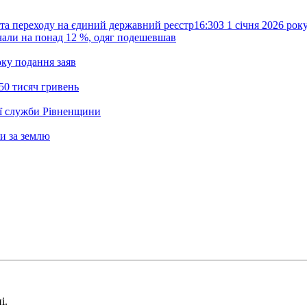
та переходу на єдиний державний реєстр
16:30
З 1 січня 2026 ро
жчали на понад 12 %, одяг подешевшав
ку подання заяв
50 тисяч гривень
ої служби Рівненщини
и за землю
і.