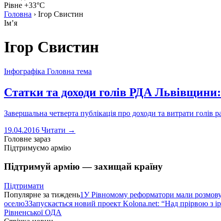
Рівне +33°C
Головна
›
Ігор Свистин
Імʼя
Ігор Свистин
Інфографіка
Головна тема
Статки та доходи голів РДА Львівщини:
Завершальна четверта публікація про доходи та витрати голів р
19.04.2016
Читати →
Головне зараз
Підтримуємо армію
Підтримуй армію — захищай країну
Підтримати
Популярне за тиждень
1
У Рівномому реформатори мали розмо
оселю
3
Запускається новий проект Kolona.net: “Над прірвою з і
Рівненської ОДА