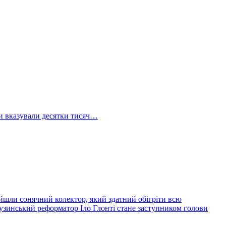
ри вказували десятки тисяч…
йшли сонячний колектор, який здатний обігріти всю
узинський реформатор Іло Глонті стане заступником голови