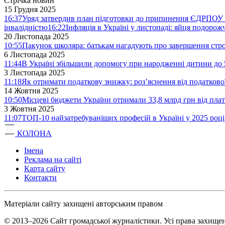
Стрічка новин
15 Грудня 2025
16:37
Уряд затвердив план підготовки до припинення ЄДРПОУ 
інвалідністю
16:22
Інфляція в Україні у листопаді: яйця подоро
20 Листопада 2025
10:55
Пакунок школяра: батькам нагадують про завершення стро
6 Листопада 2025
11:44
В Україні збільшили допомогу при народженні дитини до 
3 Листопада 2025
11:18
Як отримати податкову знижку: роз’яснення від податков
14 Жовтня 2025
10:50
Місцеві бюджети України отримали 33,8 млрд грн від плат
3 Жовтня 2025
11:07
ТОП-10 найзатребуваніших професій в Україні у 2025 році
КОЛОНА
Імена
Реклама на сайті
Карта сайту
Контакти
Матеріали сайту захищені авторським правом
© 2013–2026 Сайт громадської журналістики. Усі права захищен