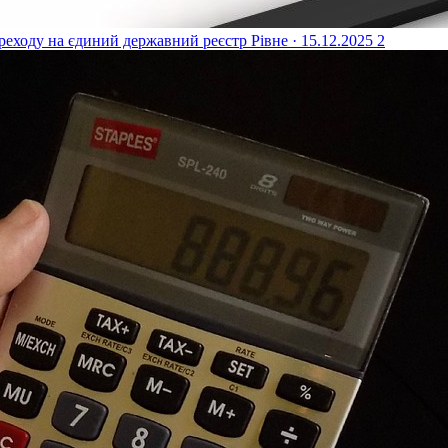
реходу на єдиний державний реєстр
Рівне · 15.12.2025
2