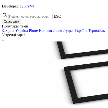
Developed by
PryVit
ESC
Скасувати
Популярні теми
Західна Україна
Рівне
Новини
Львів
Луцьк
Україна
Тернопіль
У тренді зараз
1