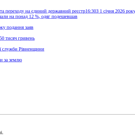
та переходу на єдиний державний реєстр
16:30
З 1 січня 2026 ро
жчали на понад 12 %, одяг подешевшав
ку подання заяв
50 тисяч гривень
ої служби Рівненщини
и за землю
і.