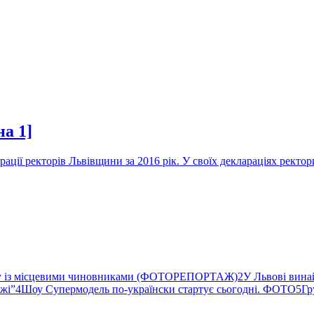
а 1]
рації ректорів Львівщини за 2016 рік. У своїх деклараціях ректо
ву із місцевими чиновниками (ФОТОРЕПОРТАЖ)
2
У Львові вина
ржі”
4
Шоу Супермодель по-українски стартує сьогодні. ФОТО
5
Гр