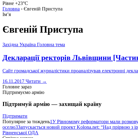
Рівне +23°C
Головна
›
Євгеній Приступа
Імʼя
Євгеній Приступа
Західна Україна
Головна тема
Декларації ректорів Львівщини [Частин
Сайт громадської журналістики проаналізував електронні декла
16.11.2017
Читати →
Головне зараз
Підтримуємо армію
Підтримуй армію — захищай країну
Підтримати
Популярне за тиждень
1
У Рівномому реформатори мали розмо
оселю
3
Запускається новий проект Kolona.net: “Над прірвою з і
Рівненської ОДА