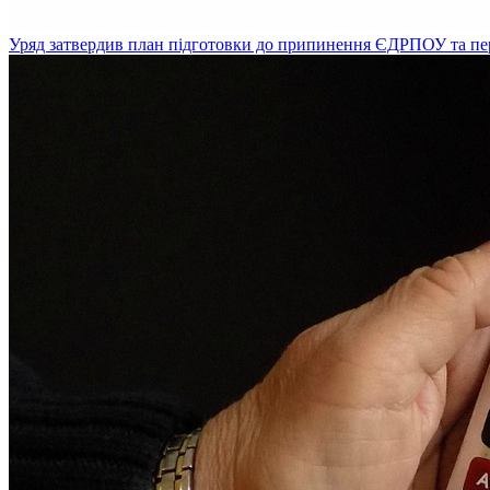
Уряд затвердив план підготовки до припинення ЄДРПОУ та пе