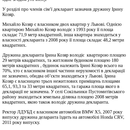
У розділі про членів сім’ї декларант зазначив дружину Ірину
Козяр.
Михайло Козяр є власником двох квартир у Львові. Однією
квартирою Михайло Козяр володіє з 1993 року її площа
складає 71,9 метр квадратний, інша квартира знаходиться у
власності декларанта з 2008 року її площа складає 48,2 метри
квадратних.
Дружина декларанта Ірина Козяр володіє квартирою площею
29 метрів квадратних, та житловим будинком площею 180
метрів квадратних , будинок належить Ірині Козяр всього на
70%, хто є власником іншої частини нерухомості в декларації
не зазначено, обидва об’єкти знаходяться у Львові. Ірина
Козяр є власницею трьох нежитлових приміщень площами
65,1, 93,3 та 33 метри квадратних, та гаража площа якого в
декларації не зазначена. У селі Сокільники Пустомитівського
району знаходиться земельна ділянка площею 2008 метрів
квадратних, якою також володіє дружина декларанта.
Ректор ЛДУБД є власником автомобіля BMW X5, 2007 року
випуску дружина деларанта їздить на автомобілі Honda CRV,
2011 року випуску.