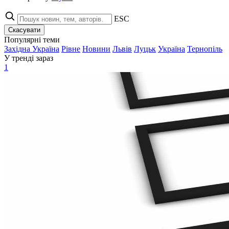
ESC
Скасувати
Популярні теми
Західна Україна
Рівне
Новини
Львів
Луцьк
Україна
Тернопіль
У тренді зараз
1