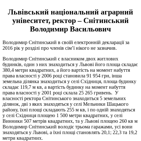
Львівський національний аграрний
унівеситет, ректор – Снітинський
Володимир Васильович
Володимир Снітинський в своїй електронній декларації за
2016 рік у розділі про членів сім’ї нікого не зазначив.
Володимир Снітинський є власником двох житлових
будинків, один з них знаходиться у Львові його площа складає
380,4 метри квадратних, а його вартість на момент набуття
права власності у 2006 році становила 91 954 грн, інша
земельна ділянка знаходиться у селі Східниця, площа будинку
складає 119,7 м кв, а вартість будинку на момент набуття
права власності у 2001 році склала 25 265 гривень. У
власності ректора Снітинського знаходиться 5 земельних
ділянок, дві з яких знаходяться у селі Мельники Шацького
району, їхні площі складають 255 м кв, і по одній знаходяться
у селі Східниця площею 1 500 метри квадратних, у селі
Винники 507 метрів квадратних, та у Львові площею 260 кв м
Володимир Снітинський володіє трьома гаражами, усі вони
знаходяться у Львові, а їхні площі становлять 20,1; 22,3 та 19,2
метри квадратних.