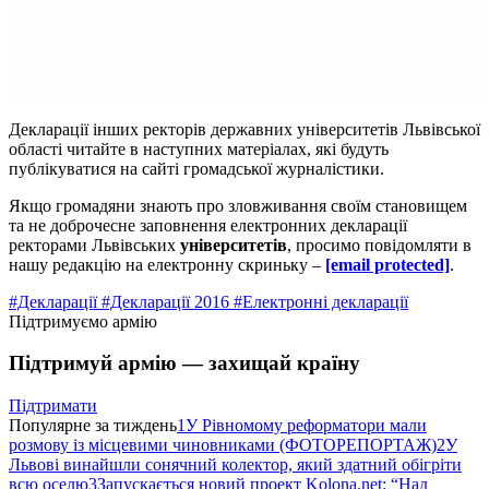
Декларації інших ректорів державних університетів Львівської
області читайте в наступних матеріалах, які будуть
публікуватися на сайті громадської журналістики.
Якщо громадяни знають про зловживання своїм становищем
та не доброчесне заповнення електронних декларації
ректорами Львівських
університетів
, просимо повідомляти в
нашу редакцію на електронну скриньку –
[email protected]
.
#Декларації
#Декларації 2016
#Електронні декларації
Підтримуємо армію
Підтримуй армію — захищай країну
Підтримати
Популярне за тиждень
1
У Рівномому реформатори мали
розмову із місцевими чиновниками (ФОТОРЕПОРТАЖ)
2
У
Львові винайшли сонячний колектор, який здатний обігріти
всю оселю
3
Запускається новий проект Kolona.net: “Над