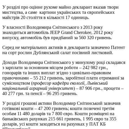
У розділі про оцінне рухоме майно декларант вказав твори
мистецтва, а саме картини українських та європейських
майстрів 20 століття в кількості 17 одиниць.
У власності Володимира Снітинського з 2013 року
знаходиться автомобіль JEEP Grand Cherokee, 2012 року
випуску, автомобіль був придбаний за 560 320 гривень.
Серед не матеріальних активів в декларанта зазначено Патент
на сорт рослин Дублянський салат посівний листковий.
Доходи Володимира Снітинського у минулому році складався
з зарплати за основним місцем роботи – 242 982 грн.,
гонорарів та інших виплат згідно з цивільно-правовим
правочинами – 55 212 гривень, заробітної плати отриманої за
сумісництвом (
професор кафедри екології, Львівський
національний аграрний університет
) – 87 906 грн., процети –
40 277 грн. та пенсії – 96 295 гривень.
У розділі грошові активи Володимир Снітинський зазначив
готівкові кошти – 47 200 гривень; кошти позичені третім
особам 11 480 доларів та 7 800 євро. Кошти розміщені на
баньківських рахунках 215 661 гривень, 1 995 євро та 355
доларів, усі кошти заходяться на рахунках у ПАТ КБ