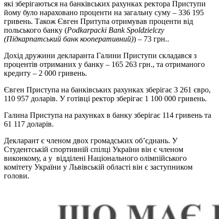
які зберігаються на банківських рахунках ректора Приступи
йому було нараховано проценти на загальну суму –
336 195
гривень. Також Євген Притупа отримував проценти від
польського банку (
Podkarpacki Bank Spoldzielczy
(Підкарпатський банк кооперативний)
) – 73 грн..
Дохід дружини декларанта Галини Приступи складався з
процентів отриманих у банку – 165 263 грн., та отриманого
кредиту – 2 000 гривень.
Євген Приступа на банківських рахунках зберігає 3 261 євро,
110 957 доларів. У готівці ректор зберігає 1 100 000 гривень.
Галина Приступа на рахунках в банку зберігає 114 гривень та
61 117 доларів.
Декларант є членом двох громадських об’єднань. У
Студентській спортивній спілці України він є членом
виконкому, а у відділені Національного олімпійського
комітету України у Львівській області він є заступником
голови.