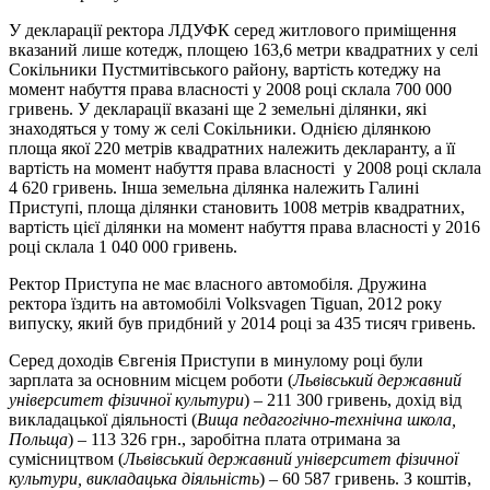
У декларації ректора ЛДУФК серед житлового приміщення
вказаний лише котедж, площею 163,6 метри квадратних у селі
Сокільники Пустмитівського району, вартість котеджу на
момент набуття права власності у 2008 році склала 700 000
гривень. У декларації вказані ще 2 земельні ділянки, які
знаходяться у тому ж селі Сокільники. Однією ділянкою
площа якої 220 метрів квадратних належить декларанту, а її
вартість на момент набуття права власності у 2008 році склала
4 620 гривень. Інша земельна ділянка належить Галині
Приступі, площа ділянки становить 1008 метрів квадратних,
вартість цієї ділянки на момент набуття права власності у 2016
році склала 1 040 000 гривень.
Ректор Приступа не має власного автомобіля. Дружина
ректора їздить на автомобілі Volksvagen Tiguan, 2012 року
випуску, який був придбний у 2014 році за 435 тисяч гривень.
Серед доходів Євгенія Приступи в минулому році були
зарплата за основним місцем роботи (
Львівський державний
університет фізичної культури
) – 211 300 гривень, дохід від
викладацької діяльності (
Вища педагогічно-технічна школа,
Польща
) – 113 326 грн., заробітна плата отримана за
сумісництвом (
Львівський державний університет фізичної
культури, викладацька діяльність
) – 60 587 гривень. З коштів,