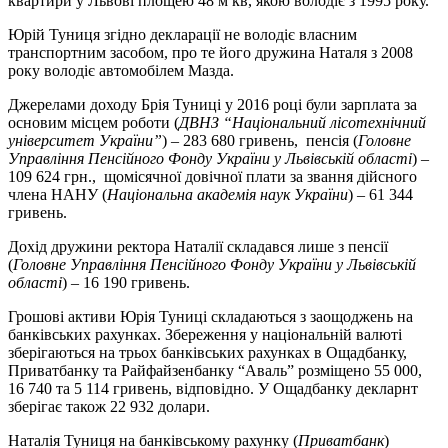
квартири у Львові площею 48 м кв, якою володіє з 1995 року.
Юрій Туниця згідно декларації не володіє власним
транспортним засобом, про те його дружина Наталя з 2008
року володіє автомобілем Мазда.
Джерелами доходу Брія Туниці у 2016 році були зарплата за
основим місцем роботи (
ДВНЗ “Національний лісотехнічний
університет України”
) – 283 680 гривень, пенсія (
Головне
Управління Пенсійного Фонду України у Львівській області
) –
109 624 грн., щомісячної довічної плати за звання дійсного
члена НАНУ (
Національна академія наук України
) – 61 344
гривень.
Дохід дружини ректора Наталії складався лише з пенсії
(
Головне Управління Пенсійного Фонду України у Львівській
області
) – 16 190 гривень.
Грошові активи Юрія Туниці складаються з заощоджень на
банківських рахунках. Збереження у національній валюті
зберігаються на трьох банківських рахунках в Ощадбанку,
Приватбанку та Райфайзенбанку “Аваль” розміщено 55 000,
16 740 та 5 114 гривень, відповідно. У Ощадбанку декларнт
зберігає також 22 932 долари.
Наталія Туниця на банківському рахунку (
Приватбанк
)