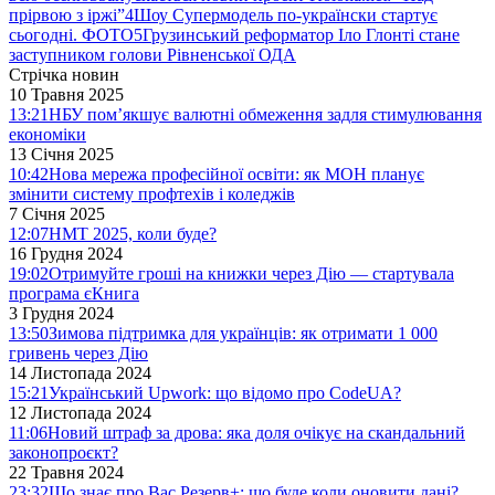
прірвою з іржі”
4
Шоу Супермодель по-українски стартує
сьогодні. ФОТО
5
Грузинський реформатор Іло Глонті стане
заступником голови Рівненської ОДА
Стрічка новин
10 Травня 2025
13:21
НБУ пом’якшує валютні обмеження задля стимулювання
економіки
13 Січня 2025
10:42
Нова мережа професійної освіти: як МОН планує
змінити систему профтехів і коледжів
7 Січня 2025
12:07
НМТ 2025, коли буде?
16 Грудня 2024
19:02
Отримуйте гроші на книжки через Дію — стартувала
програма єКнига
3 Грудня 2024
13:50
Зимова підтримка для українців: як отримати 1 000
гривень через Дію
14 Листопада 2024
15:21
Український Upwork: що відомо про CodeUA?
12 Листопада 2024
11:06
Новий штраф за дрова: яка доля очікує на скандальний
законопроєкт?
22 Травня 2024
23:32
Що знає про Вас Резерв+: що буде коли оновити дані?