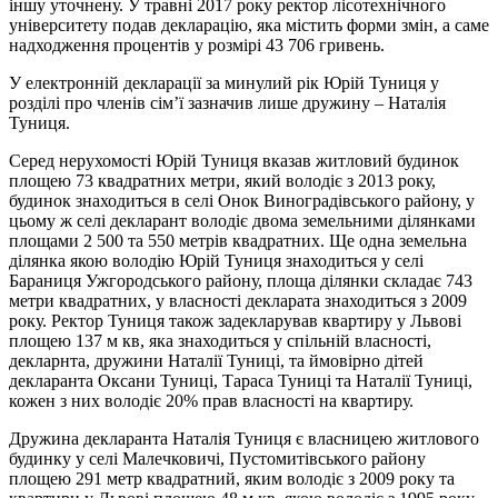
іншу уточнену. У травні 2017 року ректор лісотехнічного
університету подав декларацію, яка містить форми змін, а саме
надходження процентів у розмірі 43 706 гривень.
У електронній декларації за минулий рік Юрій Туниця у
розділі про членів сім’ї зазначив лише дружину – Наталія
Туниця.
Серед нерухомості Юрій Туниця вказав житловий будинок
площею 73 квадратних метри, який володіє з 2013 року,
будинок знаходиться в селі Онок Виноградівського району, у
цьому ж селі декларант володіє двома земельними ділянками
площами 2 500 та 550 метрів квадратних. Ще одна земельна
ділянка якою володію Юрій Туниця знаходиться у селі
Бараниця Ужгородського району, площа ділянки складає 743
метри квадратних, у власності декларата знаходиться з 2009
року. Ректор Туниця також задекларував квартиру у Львові
площею 137 м кв, яка знаходиться у спільній власності,
декларнта, дружини Наталії Туниці, та ймовірно дітей
декларанта Оксани Туниці, Тараса Туниці та Наталії Туниці,
кожен з них володіє 20% прав власності на квартиру.
Дружина декларанта Наталія Туниця є власницею житлового
будинку у селі Малечковичі, Пустомитівського району
площею 291 метр квадратний, яким володіє з 2009 року та