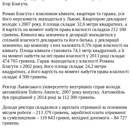
Ігор Благута.
Роман Благута є власником кімнати, квартири та гаража, уся
його нерухомість знаходиться у Львові. Квартирою декларант
володіє з 2007 року, її площа складає 32,6 метри квадратних, а
її вартість на момент набутя права власності складала 212 100
гривень. Кімната яка зазначена в деларації знаходиться у
спільній власності декларанта та його батька, у декларації
зазначено, що кожному з них належить 0,5% прав власності на
кімнату. Площа кімнати становить 74,1 метр квадратний, а її
на момент набуття на неї права власності у 2013 році складає
474 765 гривень. Гараж знаходиться у власності Романа
Благути з 2002 року, його площа складає 24,2 метри
квадратних, а його вартість на момент набуття права власності
складає 4 500 гривень.
Ректор Львівського університету внутрішніх справ володіє
автомобілем Тойота Авенсіс, 2007 року випуску. Автомобіль
був придбаний у 2014 році за 112 300 гривень.
Доходи ректора складалися з зарплати отриманої за основним
місцем роботи – 213 379 гривень, заробітної плати отриманої
за сумісництвом – 119 843 гривні, вихідної допомоги – 84 727
гривень.