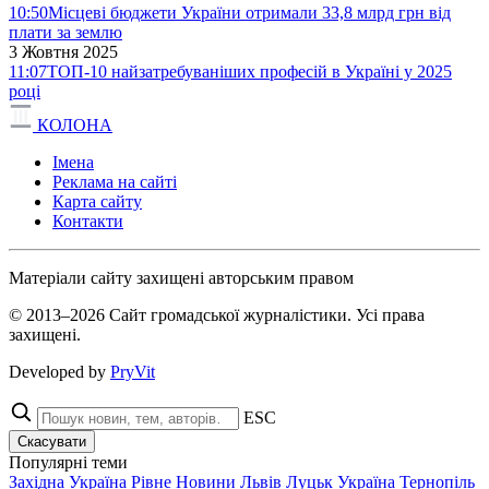
10:50
Місцеві бюджети України отримали 33,8 млрд грн від
плати за землю
3 Жовтня 2025
11:07
ТОП-10 найзатребуваніших професій в Україні у 2025
році
КОЛОНА
Імена
Реклама на сайті
Карта сайту
Контакти
Матеріали сайту захищені авторським правом
© 2013–2026 Сайт громадської журналістики. Усі права
захищені.
Developed by
PryVit
ESC
Скасувати
Популярні теми
Західна Україна
Рівне
Новини
Львів
Луцьк
Україна
Тернопіль