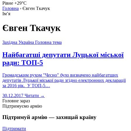
Рівне +29°C
Головна
›
Євген Ткачук
Імʼя
Євген Ткачук
Західна Україна
Головна тема
Найбагатші депутати Луцької міської
ради: ТОП-5
Громадським рухом "Чесно" було визначено найбагатших
депутатів Луцької міської ради згідно електронних декларації
за 2016 рік. У ТОП-5…
30.12.2017
Читати →
Головне зараз
Підтримуємо армію
Підтримуй армію — захищай країну
Підтримати