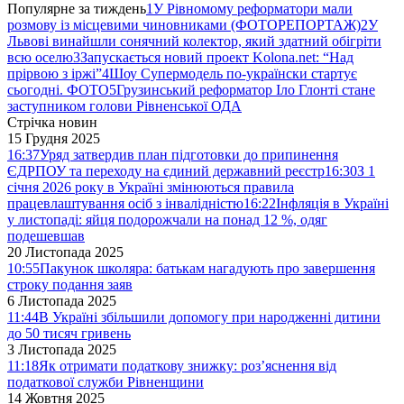
Популярне за тиждень
1
У Рівномому реформатори мали
розмову із місцевими чиновниками (ФОТОРЕПОРТАЖ)
2
У
Львові винайшли сонячний колектор, який здатний обігріти
всю оселю
3
Запускається новий проект Kolona.net: “Над
прірвою з іржі”
4
Шоу Супермодель по-українски стартує
сьогодні. ФОТО
5
Грузинський реформатор Іло Глонті стане
заступником голови Рівненської ОДА
Стрічка новин
15 Грудня 2025
16:37
Уряд затвердив план підготовки до припинення
ЄДРПОУ та переходу на єдиний державний реєстр
16:30
З 1
січня 2026 року в Україні змінюються правила
працевлаштування осіб з інвалідністю
16:22
Інфляція в Україні
у листопаді: яйця подорожчали на понад 12 %, одяг
подешевшав
20 Листопада 2025
10:55
Пакунок школяра: батькам нагадують про завершення
строку подання заяв
6 Листопада 2025
11:44
В Україні збільшили допомогу при народженні дитини
до 50 тисяч гривень
3 Листопада 2025
11:18
Як отримати податкову знижку: роз’яснення від
податкової служби Рівненщини
14 Жовтня 2025