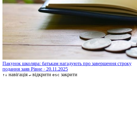
Пакунок школяра: батькам нагадують про завершення строку
подання заяв
Рівне · 20.11.2025
навігація
відкрити
закрити
↑↓
↵
esc