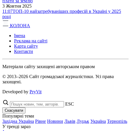
плати за землю
3 Жовтня 2025
11:07
ТОП-10 найзатребуваніших професій в Україні у 2025
році
КОЛОНА
Імена
Реклама на сайті
Карта сайту
Контакти
Матеріали сайту захищені авторським правом
© 2013–2026 Сайт громадської журналістики. Усі права
захищені.
Developed by
PryVit
ESC
Скасувати
Популярні теми
Західна Україна
Рівне
Новини
Львів
Луцьк
Україна
Тернопіль
У тренді зараз