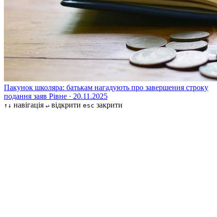
Пакунок школяра: батькам нагадують про завершення строку
подання заяв
Рівне · 20.11.2025
навігація
відкрити
закрити
↑↓
↵
esc