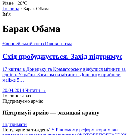
Рівне +26°C
Головна
›
Барак Обама
Імʼя
Барак Обама
Європейський союз
Головна тема
Схід пробуджується. Захід підтримує
17 квітня в Донецьку та Краматорську відбулися мітинги за
єдність України. Загалом на мітинг в Донецьку прийшли
майже 5…
20.04.2014
Читати →
Головне зараз
Підтримуємо армію
Підтримуй армію — захищай країну
Підтримати
Популярне за тиждень
1
У Рівномому реформатори мали