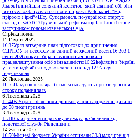
розмову із місцевими чиновниками (ФОТОРЕПОРТАЖ)
2
У
Львові винайшли сонячний колектор, який здатний обігріти
всю оселю
3
Запускається новий проект Kolona.net: “Над
прірвою з іржі”
4
Шоу Супермодель по-українски стартує
сьогодні. ФОТО
5
Грузинський реформатор Іло Глонті стане
заступником голови Рівненської ОДА
Стрічка новин
15 Грудня 2025
16:37
Уряд затвердив план підготовки до припинення
ЄДРПОУ та переходу на єдиний державний реєстр
16:30
З 1
січня 2026 року в Україні змінюються правила
працевлаштування осіб з інвалідністю
16:22
Інфляція в Україні
у листопаді: яйця подорожчали на понад 12 %, одяг
подешевшав
20 Листопада 2025
10:55
Пакунок школяра: батькам нагадують про завершення
строку подання заяв
6 Листопада 2025
11:44
В Україні збільшили допомогу при народженні дитини
до 50 тисяч гривень
3 Листопада 2025
11:18
Як отримати податкову знижку: роз’яснення від
податкової служби Рівненщини
14 Жовтня 2025
10:50
Місцеві бюджети України отримали 33,8 млрд грн від