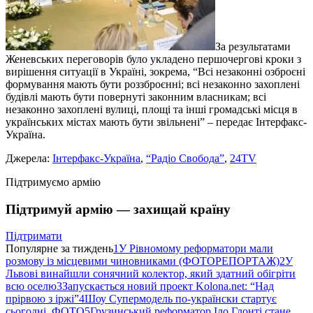
За результатами
Женевських переговорів було укладено першочергові кроки з
вирішення ситуації в Україні, зокрема, “Всі незаконні озброєні
формування мають бути роззброєнні; всі незаконно захоплені
будівлі мають бути повернуті законним власникам; всі
незаконно захоплені вулиці, площі та інші громадські місця в
українських містах мають бути звільнені” – передає Інтерфакс-
Україна.
Джерела:
Інтерфакс-Україна
,
“Радіо Свобода”
,
24TV
Підтримуємо армію
Підтримуй армію — захищай країну
Підтримати
Популярне за тиждень
1
У Рівномому реформатори мали
розмову із місцевими чиновниками (ФОТОРЕПОРТАЖ)
2
У
Львові винайшли сонячний колектор, який здатний обігріти
всю оселю
3
Запускається новий проект Kolona.net: “Над
прірвою з іржі”
4
Шоу Супермодель по-українски стартує
сьогодні. ФОТО
5
Грузинський реформатор Іло Глонті стане