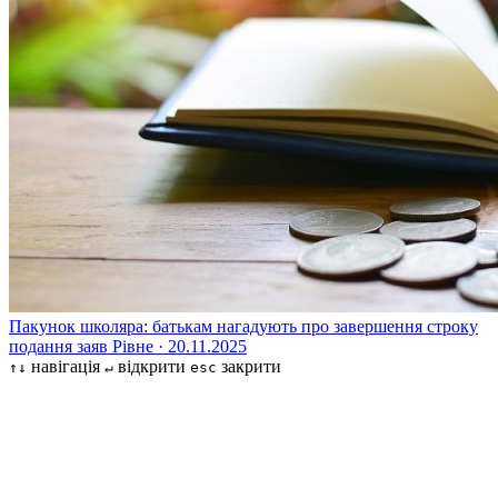
Пакунок школяра: батькам нагадують про завершення строку
подання заяв
Рівне · 20.11.2025
навігація
відкрити
закрити
↑↓
↵
esc