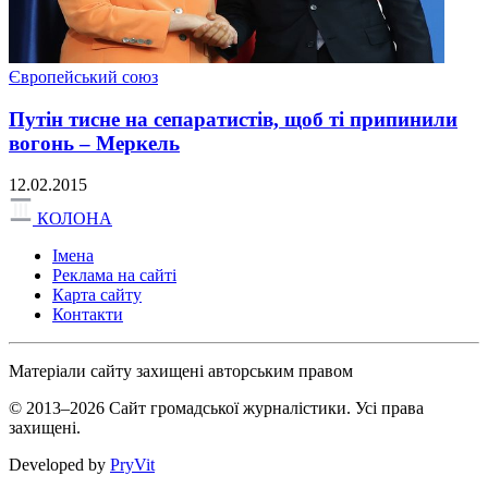
Європейський союз
Путін тисне на сепаратистів, щоб ті припинили
вогонь – Меркель
12.02.2015
КОЛОНА
Імена
Реклама на сайті
Карта сайту
Контакти
Матеріали сайту захищені авторським правом
© 2013–2026 Сайт громадської журналістики. Усі права
захищені.
Developed by
PryVit