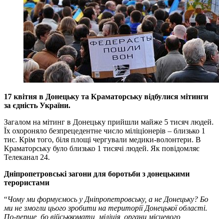
17 квітня в Донецьку та Краматорську відбулися мітинги
за єдність України.
Загалом на мітинг в Донецьку прийшли майже 5 тисяч людей.
Їх охороняло безпрецедентне число міліціонерів – близько 1
тис. Крім того, біля площі чергували медики-волонтери. В
Краматорську було близько 1 тисячі людей. Як повідомляє
Телеканал 24.
Дніпропетровські загони для боротьби з донецькими
терористами
“
Чому ми формуємось у Дніпропетровську, а не Донецьку? Бо
ми не змогли цього зробити на території Донецької області.
По-перше, бо військкомати, міліція, органи місцевого