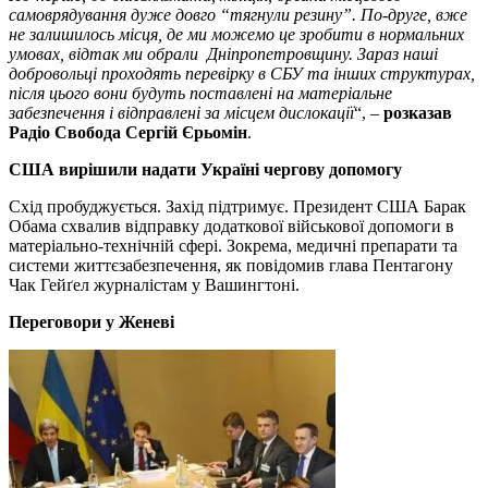
самоврядування дуже довго “тягнули резину”. По-друге, вже
не залишилось місця, де ми можемо це зробити в нормальних
умовах, відтак ми обрали Дніпропетровщину. Зараз наші
добровольці проходять перевірку в СБУ та інших структурах,
після цього вони будуть поставлені на матеріальне
забезпечення і відправлені за місцем дислокації
“, –
розказав
Радіо Свобода Сергій Єрьомін
.
США вирішили надати Україні чергову допомогу
Схід пробуджується. Захід підтримує. Президент США Барак
Обама схвалив відправку додаткової військової допомоги в
матеріально-технічній сфері. Зокрема, медичні препарати та
системи життєзабезпечення, як повідомив глава Пентагону
Чак Гейґел журналістам у Вашингтоні.
Переговори у Женеві