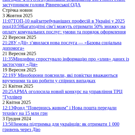
заступником голови Рівненської ОДА
Стрічка новин
3 Жовтня 2025
11:07
ТОП-10 найзатребуваніших професій в Україні у 2025
році
10:59
Багатодітні сім’ї можуть отримати 50% знижку на
оплату комунальних послуг: умови та порядок оформлення
22 Вересня 2025
21:28
У «Дії» з’явилася нова послуга — «Базова соціальна
допомога»
21 Вересня 2025
11:35
Мінцифри спростувало інформацію про «злив» даних із
застосунку «Дія»
19 Вересня 2025
22:19
У Міноборони пояснили, які повістки вважаються
врученими та що робити у спірних випадках
21 Квітня 2025
20:25
АРМА оголосила новий конкурс на управління ТРЦ
“Гуллівер
2 Квітня 2025
12:13
Фонд “Повернись живим” і Нова пошта передали
техніку на 15 млн грн
3 Грудня 2024
13:50
Зимова підтримка для українців: як отримати 1 000
гривень через Дію