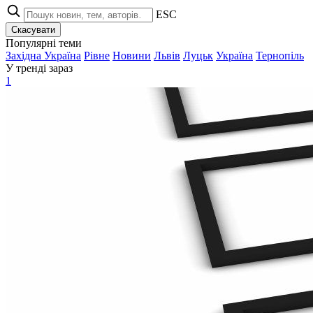
ESC
Скасувати
Популярні теми
Західна Україна
Рівне
Новини
Львів
Луцьк
Україна
Тернопіль
У тренді зараз
1