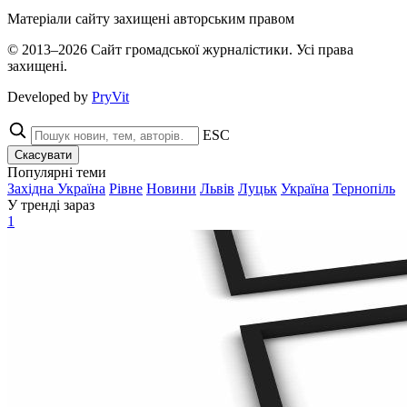
Матеріали сайту захищені авторським правом
© 2013–2026 Сайт громадської журналістики. Усі права
захищені.
Developed by
PryVit
ESC
Скасувати
Популярні теми
Західна Україна
Рівне
Новини
Львів
Луцьк
Україна
Тернопіль
У тренді зараз
1