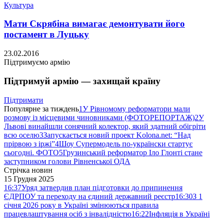
Культура
Мати Скрябіна вимагає демонтувати його
постамент в Луцьку
23.02.2016
Підтримуємо армію
Підтримуй армію — захищай країну
Підтримати
Популярне за тиждень
1
У Рівномому реформатори мали
розмову із місцевими чиновниками (ФОТОРЕПОРТАЖ)
2
У
Львові винайшли сонячний колектор, який здатний обігріти
всю оселю
3
Запускається новий проект Kolona.net: “Над
прірвою з іржі”
4
Шоу Супермодель по-українски стартує
сьогодні. ФОТО
5
Грузинський реформатор Іло Глонті стане
заступником голови Рівненської ОДА
Стрічка новин
15 Грудня 2025
16:37
Уряд затвердив план підготовки до припинення
ЄДРПОУ та переходу на єдиний державний реєстр
16:30
З 1
січня 2026 року в Україні змінюються правила
працевлаштування осіб з інвалідністю
16:22
Інфляція в Україні