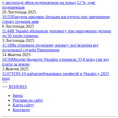
у листопаді: яйця подорожчали на понад 12 %, одяг
подешевшав
20 Листопада 2025
10:55
Пакунок школяра: батькам нагадують про завершення
строку подання заяв
6 Листопада 2025
11:44
В Україні збільшили допомогу при народженні дитини
до 50 тисяч гривень
3 Листопада 2025
11:18
Як отримати податкову знижку: роз’яснення від
податкової служби Рівненщини
14 Жовтня 2025
10:50
Місцеві бюджети України отримали 33,8 млрд грн від
плати за землю
3 Жовтня 2025
11:07
ТОП-10 найзатребуваніших професій в Україні у 2025
році
КОЛОНА
Імена
Реклама на сайті
Карта сайту
Контакти