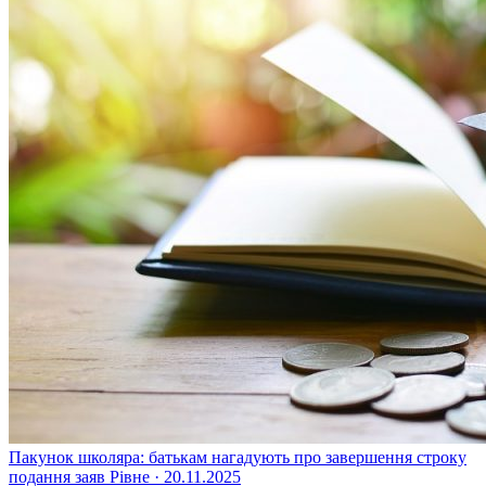
Пакунок школяра: батькам нагадують про завершення строку
подання заяв
Рівне · 20.11.2025