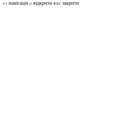
навігація
відкрити
закрити
↑↓
↵
esc