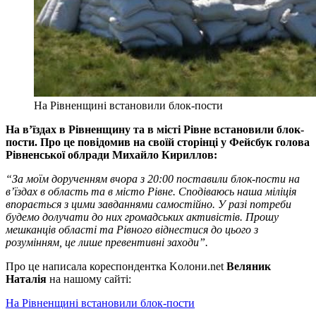
На Рівненщині встановили блок-пости
На в’їздах в Рівненщину та в місті Рівне встановили блок-
пости. Про це повідомив на своїй сторінці у Фейсбук голова
Рівненської облради Михайло Кириллов:
“За моїм дорученням вчора з 20:00 поставили блок-пости на
в’їздах в область та в місто Рівне. Сподіваюсь наша міліція
впорається з цими завданнями самостійно. У разі потреби
будемо долучати до них громадських активістів. Прошу
мешканців області та Рівного віднестися до цього з
розумінням, це лише превентивні заходи”.
Про це написала кореспондентка Kолони.net
Веляник
Наталія
на нашому сайті:
На Рівненщині встановили блок-пости