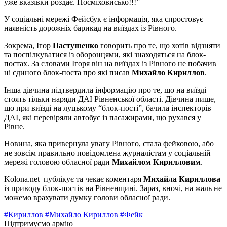
уже вказівки роздає. Посміховисько!!!”
У соціальні мережі Фейсбук є інформація, яка спростовує
наявність дорожніх барикад на виїздах із Рівного.
Зокрема, Ігор
Пастушенко
говорить про те, що хотів відзняти
та поспілкуватися із оборонцями, які знаходяться на блок-
постах. За словами Ігоря він на виїздах із Рівного не побачив
ні єдиного блок-поста про які писав
Михайло Кириллов
.
Інша дівчина підтвердила інформацію про те, що на виїзді
стоять тільки наряди ДАІ Рівненської області. Дівчина пише,
що при виїзді на луцькому “блок-пості”, бачила інспекторів
ДАІ, які перевіряли автобус із пасажирами, що рухався у
Рівне.
Новина, яка привернула увагу Рівного, стала фейковою, або
не зовсім правильно повідомлена журналістам у соціальній
мережі головою обласної ради
Михайлом Кирилловим
.
Kolona.net публікує та чекає коментаря
Михайла Кириллова
із приводу блок-постів на Рівненщині. Зараз, вночі, на жаль не
можемо врахувати думку голови обласної ради.
#Кириллов
#Михайло Кириллов
#Фейк
Підтримуємо армію