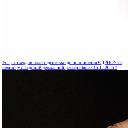
Уряд затвердив план підготовки до припинення ЄДРПОУ та
переходу на єдиний державний реєстр
Рівне · 15.12.2025
2