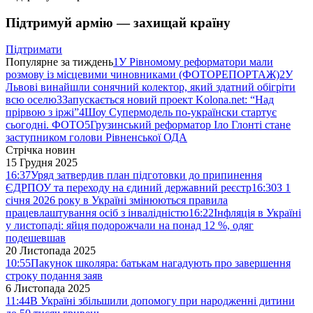
Підтримуй армію — захищай країну
Підтримати
Популярне за тиждень
1
У Рівномому реформатори мали
розмову із місцевими чиновниками (ФОТОРЕПОРТАЖ)
2
У
Львові винайшли сонячний колектор, який здатний обігріти
всю оселю
3
Запускається новий проект Kolona.net: “Над
прірвою з іржі”
4
Шоу Супермодель по-українски стартує
сьогодні. ФОТО
5
Грузинський реформатор Іло Глонті стане
заступником голови Рівненської ОДА
Стрічка новин
15 Грудня 2025
16:37
Уряд затвердив план підготовки до припинення
ЄДРПОУ та переходу на єдиний державний реєстр
16:30
З 1
січня 2026 року в Україні змінюються правила
працевлаштування осіб з інвалідністю
16:22
Інфляція в Україні
у листопаді: яйця подорожчали на понад 12 %, одяг
подешевшав
20 Листопада 2025
10:55
Пакунок школяра: батькам нагадують про завершення
строку подання заяв
6 Листопада 2025
11:44
В Україні збільшили допомогу при народженні дитини