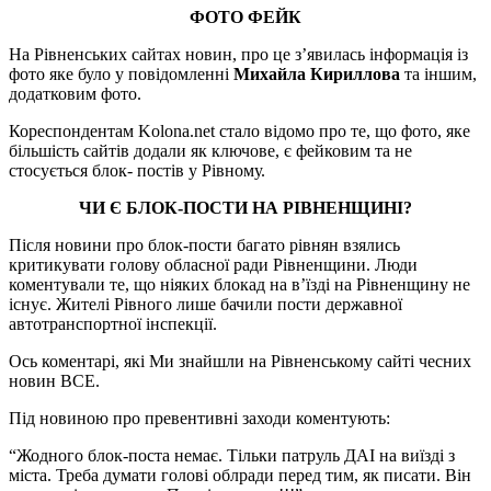
ФОТО ФЕЙК
На Рівненських сайтах новин, про це з’явилась інформація із
фото яке було у повідомленні
Михайла Кириллова
та іншим,
додатковим фото.
Кореспондентам Kolona.net стало відомо про те, що фото, яке
більшість сайтів додали як ключове, є фейковим та не
стосується блок- постів у Рівному.
ЧИ Є БЛОК-ПОСТИ НА РІВНЕНЩИНІ?
Після новини про блок-пости багато рівнян взялись
критикувати голову обласної ради Рівненщини. Люди
коментували те, що ніяких блокад на в’їзді на Рівненщину не
існує. Жителі Рівного лише бачили пости державної
автотранспортної інспекції.
Ось коментарі, які Ми знайшли на Рівненському сайті чесних
новин ВСЕ.
Під новиною про превентивні заходи коментують:
“Жодного блок-поста немає. Тільки патруль ДАІ на виїзді з
міста. Треба думати голові облради перед тим, як писати. Він