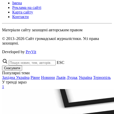
Імена
Реклама на сайті
Карта сайту
Контакти
Матеріали сайту захищені авторським правом
© 2013–2026 Сайт громадської журналістики. Усі права
захищені.
Developed by
PryVit
ESC
Скасувати
Популярні теми
Західна Україна
Рівне
Новини
Львів
Луцьк
Україна
Тернопіль
У тренді зараз
1