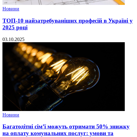
Новини
ТОП-10 найзатребуваніших професій в Україні у
2025 році
03.10.2025
Новини
Багатодітні сім’ї можуть отримати 50% знижку
на оплату комунальних послуг: умови та