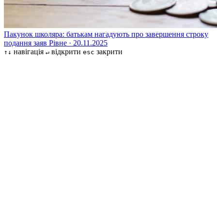
Пакунок школяра: батькам нагадують про завершення строку
подання заяв
Рівне · 20.11.2025
навігація
відкрити
закрити
↑↓
↵
esc