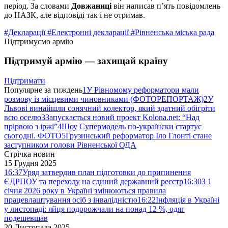
період. За словами
Довжаниці
він написав п’ять повідомлень
до НАЗК, але відповіді так і не отримав.
#Декларації
#Електронні декларації
#Рівненська міська рада
Підтримуємо армію
Підтримуй армію — захищай країну
Підтримати
Популярне за тиждень
1
У Рівномому реформатори мали
розмову із місцевими чиновниками (ФОТОРЕПОРТАЖ)
2
У
Львові винайшли сонячний колектор, який здатний обігріти
всю оселю
3
Запускається новий проект Kolona.net: “Над
прірвою з іржі”
4
Шоу Супермодель по-українски стартує
сьогодні. ФОТО
5
Грузинський реформатор Іло Глонті стане
заступником голови Рівненської ОДА
Стрічка новин
15 Грудня 2025
16:37
Уряд затвердив план підготовки до припинення
ЄДРПОУ та переходу на єдиний державний реєстр
16:30
З 1
січня 2026 року в Україні змінюються правила
працевлаштування осіб з інвалідністю
16:22
Інфляція в Україні
у листопаді: яйця подорожчали на понад 12 %, одяг
подешевшав
20 Листопада 2025