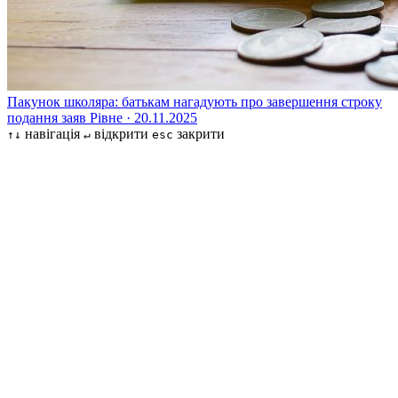
Пакунок школяра: батькам нагадують про завершення строку
подання заяв
Рівне · 20.11.2025
навігація
відкрити
закрити
↑↓
↵
esc