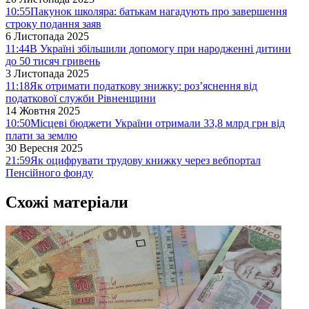
10:55
Пакунок школяра: батькам нагадують про завершення
строку подання заяв
6 Листопада 2025
11:44
В Україні збільшили допомогу при народженні дитини
до 50 тисяч гривень
3 Листопада 2025
11:18
Як отримати податкову знижку: роз’яснення від
податкової служби Рівненщини
14 Жовтня 2025
10:50
Місцеві бюджети України отримали 33,8 млрд грн від
плати за землю
30 Вересня 2025
21:59
Як оцифрувати трудову книжку через вебпортал
Пенсійного фонду
Схожі матеріали