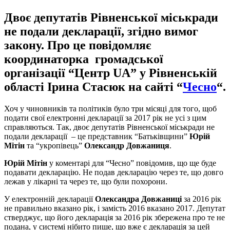
Двоє депутатів Рівненської міськради
не подали декларації, згідно вимог
закону. Про це повідомляє
координаторка громадської
організації “Центр UA” у Рівненській
області Ірина Стасюк на сайті “
Чесно
“.
Хоч у чиновників та політиків було три місяці для того, щоб
подати свої електронні декларації за 2017 рік не усі з цим
справляються. Так, двоє депутатів Рівненської міськради не
подали декларації – це представник “Батьківщини”
Юрій
Мітін
та “укропівець”
Олександр Довжаниця
.
Юрій Мітін
у коментарі для “Чесно” повідомив, що ще буде
подавати декларацію. Не подав декларацію через те, що довго
лежав у лікарні та через те, що були похорони.
У електронній декларації
Олександра Довжаниці
за 2016 рік
не правильно вказано рік, і замість 2016 вказано 2017. Депутат
стверджує, що його декларація за 2016 рік збережена про те не
подана, у системі нібито пише, що вже є декларація за цей