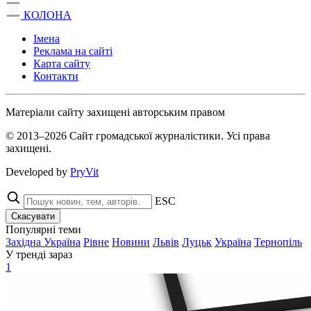
КОЛОНА
Імена
Реклама на сайті
Карта сайту
Контакти
Матеріали сайту захищені авторським правом
© 2013–2026 Сайт громадської журналістики. Усі права
захищені.
Developed by
PryVit
ESC
Скасувати
Популярні теми
Західна Україна
Рівне
Новини
Львів
Луцьк
Україна
Тернопіль
У тренді зараз
1