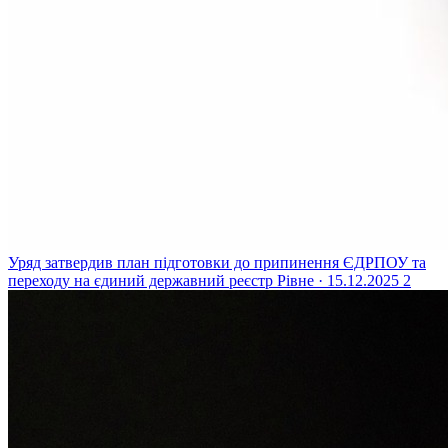
Уряд затвердив план підготовки до припинення ЄДРПОУ та
переходу на єдиний державний реєстр
Рівне · 15.12.2025
2