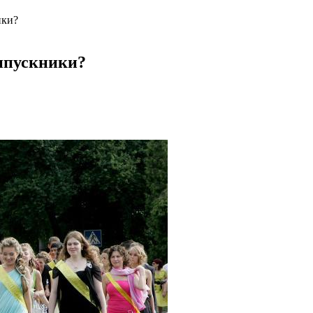
ики?
випускники?