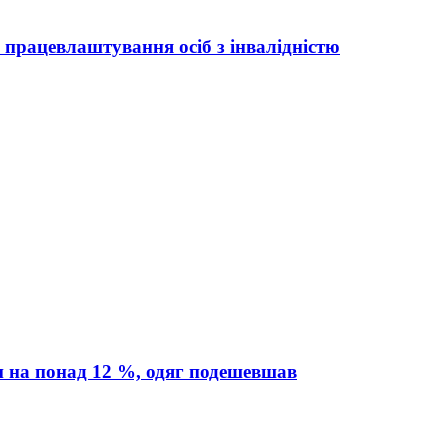
а працевлаштування осіб з інвалідністю
и на понад 12 %, одяг подешевшав