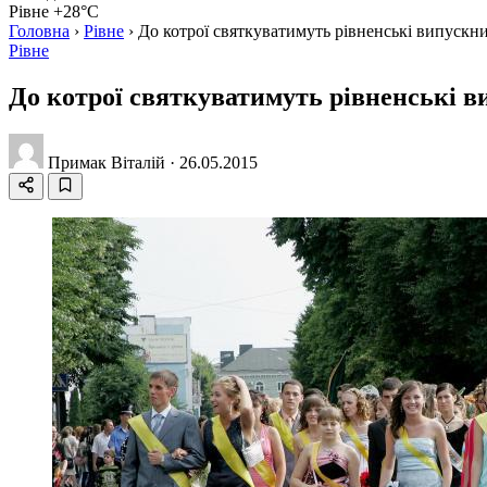
Рівне +28°C
Головна
›
Рівне
›
До котрої святкуватимуть рівненські випускн
Рівне
До котрої святкуватимуть рівненські 
Примак Віталій
·
26.05.2015