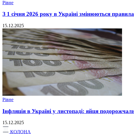
Рівне
З 1 січня 2026 року в Україні змінюються правил
15.12.2025
Рівне
Інфляція в Україні у листопаді: яйця подорожчал
15.12.2025
КОЛОНА