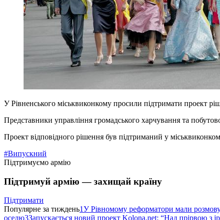
У Рівненського міськвиконкому просили підтримати проект ріше
Представники управління громадського харчування та побутово
Проект відповідного рішення був підтриманий у міськвиконкомі.
#Випускний
Підтримуємо армію
Підтримуй армію — захищай країну
Підтримати
Популярне за тиждень
1
У Рівномому реформатори мали розмо
оселю
3
Запускається новий проект Kolona.net: “Над прірвою з і