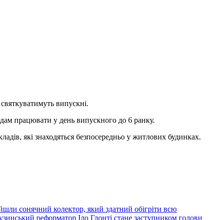
 святкуватимуть випускні.
дам працювати у день випускного до 6 ранку.
ладів, які знаходяться безпосередньо у житлових будинках.
йшли сонячний колектор, який здатний обігріти всю
узинський реформатор Іло Глонті стане заступником голови