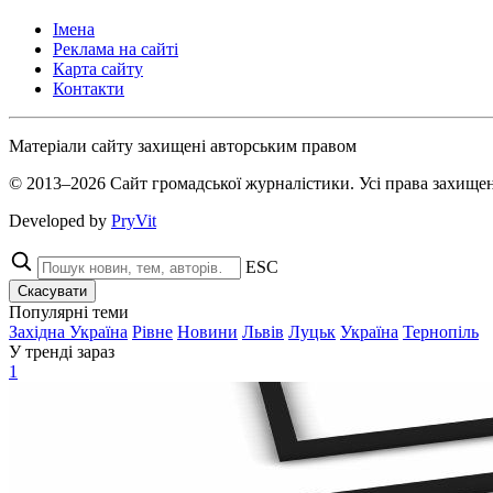
Імена
Реклама на сайті
Карта сайту
Контакти
Матеріали сайту захищені авторським правом
© 2013–2026 Сайт громадської журналістики. Усі права захищен
Developed by
PryVit
ESC
Скасувати
Популярні теми
Західна Україна
Рівне
Новини
Львів
Луцьк
Україна
Тернопіль
У тренді зараз
1