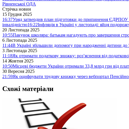
Рівненської ОДА
Стрічка новин
15 Грудня 2025
16:37
Уряд затвердив план підготовки до припинення ЄДРПОУ 
інвалідністю
16:22
Інфляція в Україні у листопаді: яйця подоро
20 Листопада 2025
10:55
Пакунок школяра: батькам нагадують про завершення стро
6 Листопада 2025
11:44
В Україні збільшили допомогу при народженні дитини до 
3 Листопада 2025
11:18
Як отримати податкову знижку: роз’яснення від податков
14 Жовтня 2025
10:50
Місцеві бюджети України отримали 33,8 млрд грн від плат
30 Вересня 2025
21:59
Як оцифрувати трудову книжку через вебпортал Пенсійн
Схожі матеріали