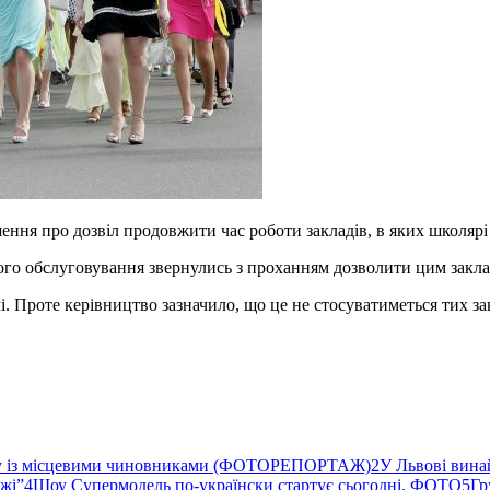
ння про дозвіл продовжити час роботи закладів, в яких школярі
го обслуговування звернулись з проханням дозволити цим закла
 Проте керівництво зазначило, що це не стосуватиметься тих зак
ву із місцевими чиновниками (ФОТОРЕПОРТАЖ)
2
У Львові вина
ржі”
4
Шоу Супермодель по-українски стартує сьогодні. ФОТО
5
Гр