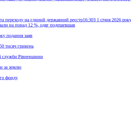
та переходу на єдиний державний реєстр
16:30
З 1 січня 2026 ро
жчали на понад 12 %, одяг подешевшав
ку подання заяв
50 тисяч гривень
ої служби Рівненщини
и за землю
ого фонду