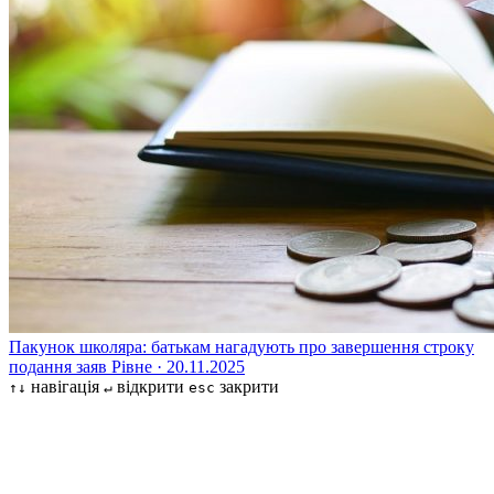
Пакунок школяра: батькам нагадують про завершення строку
подання заяв
Рівне · 20.11.2025
навігація
відкрити
закрити
↑↓
↵
esc