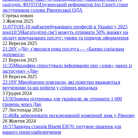
сьогодні. ФОТО
5
Грузинський реформатор Іло Глонті стане
заступником голови Рівненської ОДА
Стрічка новин
3 Жовтня 2025
11:07
ТОП-10 найзатребуваніших професій в Україні у 2025
році
10:59
Багатодітні сім’ї можуть отримати 50% знижку на
оплату комунальних послуг: умови та порядок оформлення
22 Вересня 2025
21:28
У «Дії» з’явилася нова послуга — «Базова соціальна
допомога»
21 Вересня 2025
11:35
Мінцифри спростувало інформацію про «злив» даних із
застосунку «Дія»
19 Вересня 2025
22:19
У Міноборони пояснили, які повістки вважаються
врученими та що робити у спірних випадках
3 Грудня 2024
13:50
Зимова підтримка для українців: як отримати 1 000
гривень через Дію
27 Листопада 2024
11:46
Як забронювати ексклюзивний номерний знак у Рівному
26 Жовтня 2024
16:57
Зарядна станція Bluetti EB70: потужне рішення для
вашого енергозабезпечення