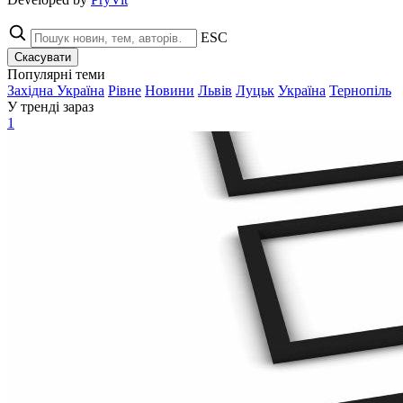
ESC
Скасувати
Популярні теми
Західна Україна
Рівне
Новини
Львів
Луцьк
Україна
Тернопіль
У тренді зараз
1