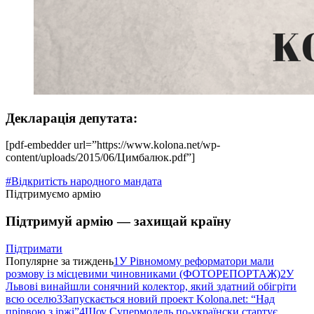
Декларація депутата:
[pdf-embedder url=”https://www.kolona.net/wp-
content/uploads/2015/06/Цимбалюк.pdf”]
#Відкритість народного мандата
Підтримуємо армію
Підтримуй армію — захищай країну
Підтримати
Популярне за тиждень
1
У Рівномому реформатори мали
розмову із місцевими чиновниками (ФОТОРЕПОРТАЖ)
2
У
Львові винайшли сонячний колектор, який здатний обігріти
всю оселю
3
Запускається новий проект Kolona.net: “Над
прірвою з іржі”
4
Шоу Супермодель по-українски стартує