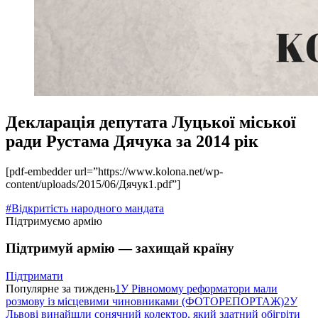
Декларація депутата Луцької міської
ради Рустама Дячука за 2014 рік
[pdf-embedder url=”https://www.kolona.net/wp-
content/uploads/2015/06/Дячук1.pdf”]
#Відкритість народного мандата
Підтримуємо армію
Підтримуй армію — захищай країну
Підтримати
Популярне за тиждень
1
У Рівномому реформатори мали
розмову із місцевими чиновниками (ФОТОРЕПОРТАЖ)
2
У
Львові винайшли сонячний колектор, який здатний обігріти