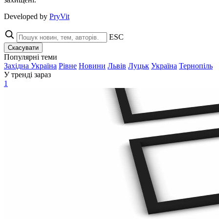
Developed by
PryVit
ESC
Скасувати
Популярні теми
Західна Україна
Рівне
Новини
Львів
Луцьк
Україна
Тернопіль
У тренді зараз
1