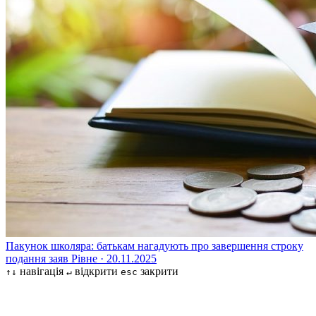
Пакунок школяра: батькам нагадують про завершення строку
подання заяв
Рівне · 20.11.2025
навігація
відкрити
закрити
↑↓
↵
esc