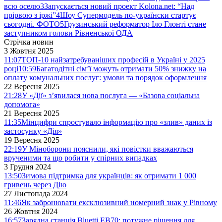
всю оселю
3
Запускається новий проект Kolona.net: “Над
прірвою з іржі”
4
Шоу Супермодель по-українски стартує
сьогодні. ФОТО
5
Грузинський реформатор Іло Глонті стане
заступником голови Рівненської ОДА
Стрічка новин
3 Жовтня 2025
11:07
ТОП-10 найзатребуваніших професій в Україні у 2025
році
10:59
Багатодітні сім’ї можуть отримати 50% знижку на
оплату комунальних послуг: умови та порядок оформлення
22 Вересня 2025
21:28
У «Дії» з’явилася нова послуга — «Базова соціальна
допомога»
21 Вересня 2025
11:35
Мінцифри спростувало інформацію про «злив» даних із
застосунку «Дія»
19 Вересня 2025
22:19
У Міноборони пояснили, які повістки вважаються
врученими та що робити у спірних випадках
3 Грудня 2024
13:50
Зимова підтримка для українців: як отримати 1 000
гривень через Дію
27 Листопада 2024
11:46
Як забронювати ексклюзивний номерний знак у Рівному
26 Жовтня 2024
16:57
Зарядна станція Bluetti EB70: потужне рішення для