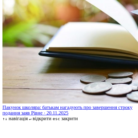
Пакунок школяра: батькам нагадують про завершення строку
подання заяв
Рівне · 20.11.2025
навігація
відкрити
закрити
↑↓
↵
esc