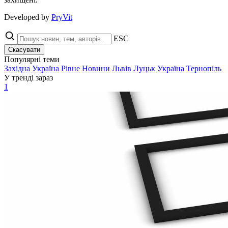
Developed by
PryVit
ESC
Скасувати
Популярні теми
Західна Україна
Рівне
Новини
Львів
Луцьк
Україна
Тернопіль
У тренді зараз
1