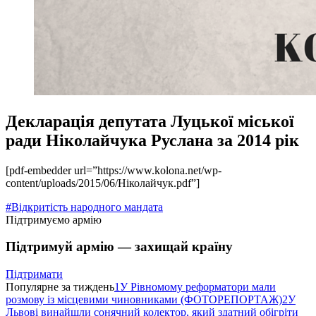
Декларація депутата Луцької міської
ради Ніколайчука Руслана за 2014 рік
[pdf-embedder url=”https://www.kolona.net/wp-
content/uploads/2015/06/Нiколайчук.pdf”]
#Відкритість народного мандата
Підтримуємо армію
Підтримуй армію — захищай країну
Підтримати
Популярне за тиждень
1
У Рівномому реформатори мали
розмову із місцевими чиновниками (ФОТОРЕПОРТАЖ)
2
У
Львові винайшли сонячний колектор, який здатний обігріти