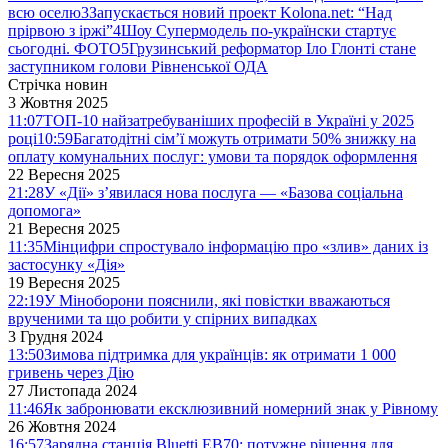
всю оселю
3
Запускається новий проект Kolona.net: “Над
прірвою з іржі”
4
Шоу Супермодель по-українски стартує
сьогодні. ФОТО
5
Грузинський реформатор Іло Глонті стане
заступником голови Рівненської ОДА
Стрічка новин
3 Жовтня 2025
11:07
ТОП-10 найзатребуваніших професій в Україні у 2025
році
10:59
Багатодітні сім’ї можуть отримати 50% знижку на
оплату комунальних послуг: умови та порядок оформлення
22 Вересня 2025
21:28
У «Дії» з’явилася нова послуга — «Базова соціальна
допомога»
21 Вересня 2025
11:35
Мінцифри спростувало інформацію про «злив» даних із
застосунку «Дія»
19 Вересня 2025
22:19
У Міноборони пояснили, які повістки вважаються
врученими та що робити у спірних випадках
3 Грудня 2024
13:50
Зимова підтримка для українців: як отримати 1 000
гривень через Дію
27 Листопада 2024
11:46
Як забронювати ексклюзивний номерний знак у Рівному
26 Жовтня 2024
16:57
Зарядна станція Bluetti EB70: потужне рішення для