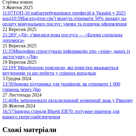
Стрічка новин
3 Жовтня 2025
11:07
ТОП-10 найзатребуваніших професій в Україні у 2025
році
10:59
Багатодітні сім’ї можуть отримати 50% знижку на
оплату комунальних послуг: умови та порядок оформлення
22 Вересня 2025
21:28
У «Дії» з’явилася нова послуга — «Базова соціальна
допомога»
21 Вересня 2025
11:35
Мінцифри спростувало інформацію про «злив» даних із
застосунку «Дія»
19 Вересня 2025
22:19
У Міноборони пояснили, які повістки вважаються
врученими та що робити у спірних випадках
3 Грудня 2024
13:50
Зимова підтримка для українців: як отримати 1 000
гривень через Дію
27 Листопада 2024
11:46
Як забронювати ексклюзивний номерний знак у Рівному
26 Жовтня 2024
16:57
Зарядна станція Bluetti EB70: потужне рішення для
вашого енергозабезпечення
Схожі матеріали