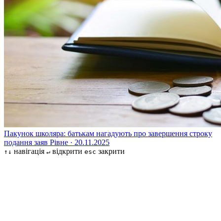
Пакунок школяра: батькам нагадують про завершення строку
подання заяв
Рівне · 20.11.2025
навігація
відкрити
закрити
↑↓
↵
esc