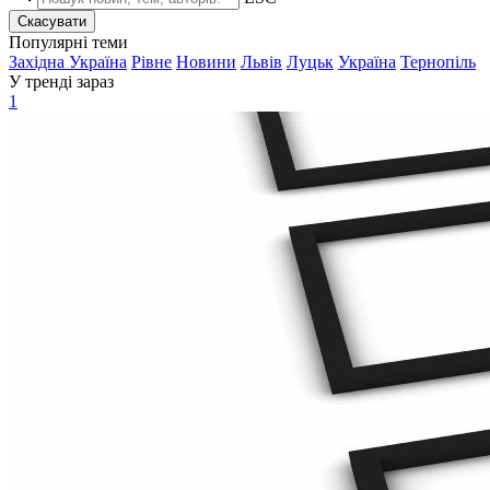
Скасувати
Популярні теми
Західна Україна
Рівне
Новини
Львів
Луцьк
Україна
Тернопіль
У тренді зараз
1