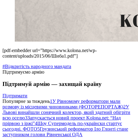
[pdf-embedder url=”https://www.kolona.net/wp-
content/uploads/2015/06/Шиба1.pdf”]
#Відкритість народного мандата
Підтримуємо армію
Підтримуй армію — захищай країну
Підтримати
Популярне за тиждень
1
У Рівномому реформатори мали
розмову із місцевими чиновниками (ФОТОРЕПОРТАЖ)
2
У
Львові винайшли сонячний колектор, який здатний обігріти
всю оселю
3
Запускається новий проект Kolona.net: “Над
прірвою з іржі”
4
Шоу Супермодель по-українски стартує
сьогодні. ФОТО
5
Грузинський реформатор Іло Глонті стане
заступником голови Рівненської ОДА