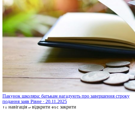
Пакунок школяра: батькам нагадують про завершення строку
подання заяв
Рівне · 20.11.2025
навігація
відкрити
закрити
↑↓
↵
esc