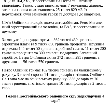
181,7 та 104,2 м2, зареєстровані на Петра та Світлану
відповідно. Також, суддя задекларував 7 земельних ділянок,
загальна площа яких становить 25 тисяч 829 м2. Із
нерухомості були зазначені гараж та добудова до квартири.
Сім’я Олійників володіє двома автомобілями: Рено Мегане,
який зареєстрований на чоловіка, та ВАЗ, зареєстрований на
дружину.
За минулий рік суддя отримав 362 тисячі 439 гривень
заробітної плати та 9 тисяч 856 гривень процентів. Дружина
отримала 145 тисяч 50 гривень заробітної плати, 11 тисяч 200
гривень процентів та 300 гривень подарунку. Загальний
заробіток Петра Олійника склав 372 тисячі 295 гривень, а
дружини – 156 тисяч 550 гривень.
Петро Олійник тримає 102 тисячі гривень на банківському
рахунку, 3 тисячі євро та 14 тисяч доларів готівкою. Олійник
Світлана має на банківському рахунку 8556 доларів та 70
тисяч гривень, а готівкою тримає 10 тисяч доларів та 2 тисячі
євро.
Голова Костопільського районного суду задекларував 4
сараї