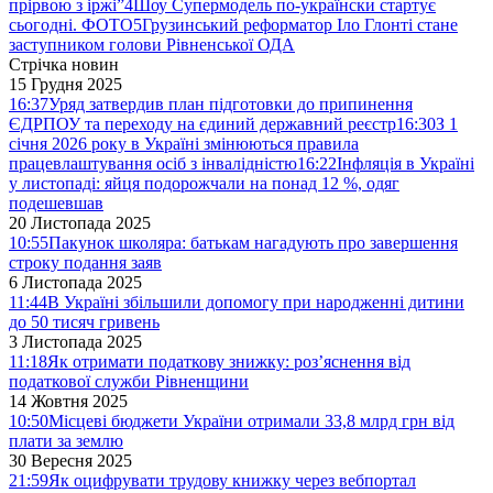
прірвою з іржі”
4
Шоу Супермодель по-українски стартує
сьогодні. ФОТО
5
Грузинський реформатор Іло Глонті стане
заступником голови Рівненської ОДА
Стрічка новин
15 Грудня 2025
16:37
Уряд затвердив план підготовки до припинення
ЄДРПОУ та переходу на єдиний державний реєстр
16:30
З 1
січня 2026 року в Україні змінюються правила
працевлаштування осіб з інвалідністю
16:22
Інфляція в Україні
у листопаді: яйця подорожчали на понад 12 %, одяг
подешевшав
20 Листопада 2025
10:55
Пакунок школяра: батькам нагадують про завершення
строку подання заяв
6 Листопада 2025
11:44
В Україні збільшили допомогу при народженні дитини
до 50 тисяч гривень
3 Листопада 2025
11:18
Як отримати податкову знижку: роз’яснення від
податкової служби Рівненщини
14 Жовтня 2025
10:50
Місцеві бюджети України отримали 33,8 млрд грн від
плати за землю
30 Вересня 2025
21:59
Як оцифрувати трудову книжку через вебпортал