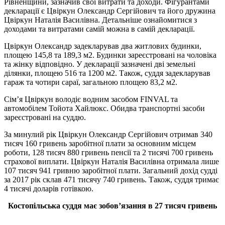
Рівненщини, зазначив свої витрати та доходи. Фігурантами
декларації є Цвіркун Олександр Сергійович та його дружина
Цвіркун Наталія Василівна. Детальніше ознайомитися з
доходами та витратами самій можна в самій декларації.
Цвіркун Олександр задекларував два житлових будинки,
площею 145,8 та 189,3 м2. Будинки зареєстровані на чоловіка
та жінку відповідно. У декларації зазначені дві земельні
ділянки, площею 516 та 1200 м2. Також, суддя задекларував
гараж та чотири сараї, загальною площею 83,2 м2.
Сім’я Цвіркун володіє водним засобом FINVAL та
автомобілем Тойота Хайлюкс. Обидва транспортні засоби
зареєстровані на суддю.
За минулий рік Цвіркун Олександр Сергійович отримав 340
тисяч 160 гривень заробітної плати за основним місцем
роботи, 128 тисяч 880 гривень пенсії та 2 тисячі 700 гривень
страхової виплати. Цвіркун Наталія Василівна отримала лише
107 тисяч 941 гривню заробітної плати. Загальний дохід судді
за 2017 рік склав 471 тисячу 740 гривень. Також, суддя тримає
4 тисячі доларів готівкою.
Костопільська суддя має зобов’язання в 27 тисяч гривень