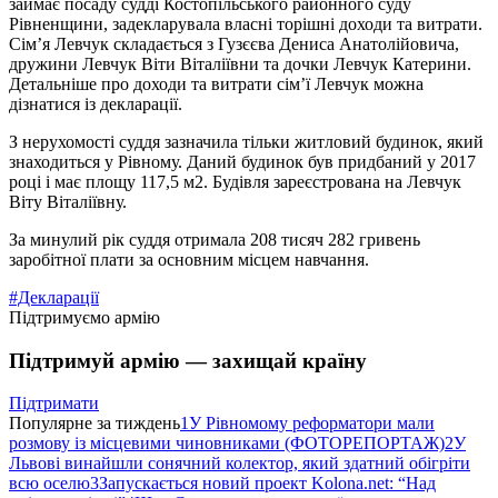
займає посаду судді Костопільського районного суду
Рівненщини, задекларувала власні торішні доходи та витрати.
Сім’я Левчук складається з Гузєєва Дениса Анатолійовича,
дружини Левчук Віти Віталіївни та дочки Левчук Катерини.
Детальніше про доходи та витрати сім’ї Левчук можна
дізнатися із декларації.
З нерухомості суддя зазначила тільки житловий будинок, який
знаходиться у Рівному. Даний будинок був придбаний у 2017
році і має площу 117,5 м2. Будівля зареєстрована на Левчук
Віту Віталіївну.
За минулий рік суддя отримала 208 тисяч 282 гривень
заробітної плати за основним місцем навчання.
#Декларації
Підтримуємо армію
Підтримуй армію — захищай країну
Підтримати
Популярне за тиждень
1
У Рівномому реформатори мали
розмову із місцевими чиновниками (ФОТОРЕПОРТАЖ)
2
У
Львові винайшли сонячний колектор, який здатний обігріти
всю оселю
3
Запускається новий проект Kolona.net: “Над