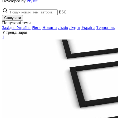
Developed by
PryVit
ESC
Скасувати
Популярні теми
Західна Україна
Рівне
Новини
Львів
Луцьк
Україна
Тернопіль
У тренді зараз
1