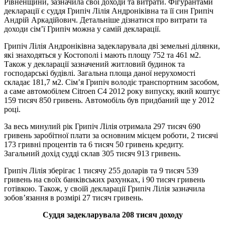
Рівненщини, зазначила свої доходи та витрати. Фігурантами
декларації є суддя Грипіч Лілія Андроніківна та її син Грипіч
Андрій Аркадійович. Детальніше дізнатися про витрати та
доходи сім’ї Грипіч можна у самій декларації.
Грипіч Лілія Андроніківна задекларувала дві земельні ділянки,
які знаходяться у Костополі і мають площу 752 та 461 м2.
Також у декларації зазначений житловий будинок та
господарські будівлі. Загальна площа даної нерухомості
складає 181,7 м2. Сім’я Грипіч володіє транспортним засобом,
а саме автомобілем Citroen C4 2012 року випуску, який коштує
159 тисяч 850 гривень. Автомобіль був придбаний ще у 2012
році.
За весь минулий рік Грипіч Лілія отримала 297 тисяч 690
гривень заробітної плати за основним місцем роботи, 2 тисячі
173 гривні процентів та 6 тисяч 50 гривень кредиту.
Загальний дохід судді склав 305 тисяч 913 гривень.
Грипіч Лілія зберігає 1 тисячу 255 доларів та 9 тисяч 539
гривень на своїх банківських рахунках, і 90 тисяч гривень
готівкою. Також, у своїй декларації Грипіч Лілія зазначила
зобов’язання в розмірі 27 тисяч гривень.
Суддя задекларувала 208 тисяч доходу