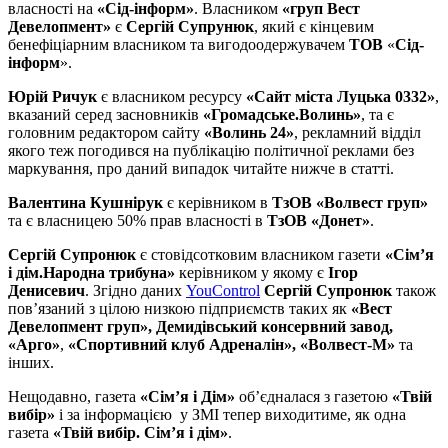
власності на
«Сід-інформ»
. Власником
«груп Вест
Девелопмент»
є
Сергій Супрунюк
, який є кінцевим
бенефіціарним власником та вигодоодержувачем
ТОВ
«
Сід-
інформ
».
Юрій Ричук
є власником ресурсу
«Сайт міста Луцька 0332»
,
вказаний серед засновників
«Громадське.Волинь»
, та є
головним редактором сайту
«Волинь 24»
, рекламний відділ
якого теж погодився на публікацію політичної реклами без
маркування, про даний випадок читайте нижче в статті.
Валентина Кушнірук
є керівником в
ТзОВ «Волвест груп»
та є власницею 50% прав власності в
ТзОВ «Донет»
.
Сергій Супронюк
є стовідсотковим власником газети
«Сім’я
і дім.Народна трибуна»
керівником у якому є
Ігор
Денисевич
. Згідно даних
YouControl
Сергій Супронюк
також
пов’язаний з цілою низкою підприємств таких як
«Вест
Девелопмент груп», Демидівський консервний завод,
«Арго»
,
«Спортивний клуб Адреналін», «Волвест-М»
та
інших.
Нещодавно, газета
«Сім’я і Дім»
об’єдналася з газетою
«Твій
вибір»
і за інформацією у ЗМІ тепер виходитиме, як одна
газета
«Твій вибір. Сім’я і дім»
.