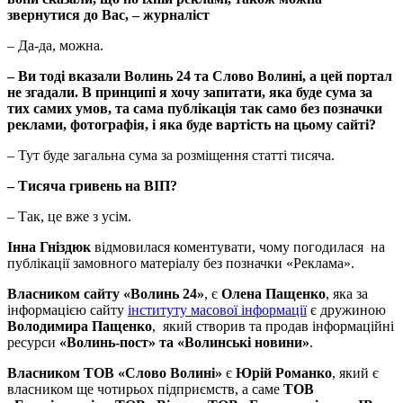
звернутися до Вас, – журналіст
– Да-да, можна.
– Ви тоді вказали Волинь 24 та Слово Волині, а цей портал
не згадали. В
принципі я хочу запитати, яка буде сума за
тих самих умов, та сама публікація так само без позначки
реклами, фотографія, і яка буде вартість на цьому сайті?
– Тут буде загальна сума за розміщення статті тисяча.
– Тисяча гривень на ВІП?
– Так, це вже з усім.
Інна Гніздюк
відмовилася коментувати, чому погодилася на
публікації замовного матеріалу без позначки «Реклама».
Власником
сайту «Волинь 24»
, є
Олена Пащенко
, яка за
інформацією сайту
інституту масової інформації
є дружиною
Володимира Пащенко
, який створив та продав інформаційні
ресурси
«Волинь-пост» та «Волинські новини»
.
Власником ТОВ «Слово Волині»
є
Юрій Романко
, який є
власником ще чотирьох підприємств, а саме
ТОВ