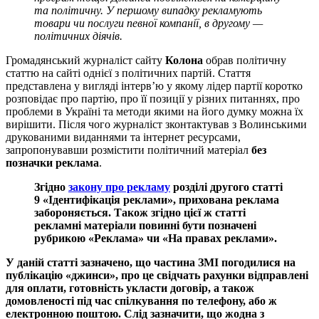
та політичну. У першому випадку рекламують
товари чи послуги певної компанії, в другому —
політичних діячів.
Громадянський журналіст сайту
Колона
обрав політичну
статтю на сайті однієї з політичних партій. Стаття
представлена у вигляді інтерв’ю у якому лідер партії коротко
розповідає про партію, про її позиції у різних питаннях, про
проблеми в Україні та методи якими на його думку можна їх
вирішити. Після чого журналіст зконтактував з Волинськими
друкованими виданнями та інтернет ресурсами,
запропонувавши розмістити політичний матеріал
без
позначки реклама
.
Згідно
закону про рекламу
розділі другого статті
9 «Ідентифікація реклами», прихована реклама
забороняється. Також згідно цієї ж статті
рекламні матеріали повинні бути позначені
рубрикою «Реклама» чи «На правах реклами».
У даній статті зазначено, що частина ЗМІ погодилися на
публікацію «джинси», про це свідчать рахунки відправлені
для оплати, готовність укласти договір, а також
домовленості під час спілкування по телефону, або ж
електронною поштою. Слід зазначити, що жодна з