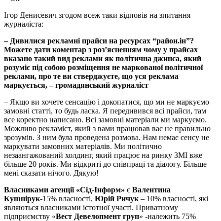
Ігор Денисевич згодом всеж таки відповів на зпитання
журналіста:
– Дивилися рекламні прайси на ресурсах “район.ін”?
Можете дати коментар з роз’ясненням чому у прайсах
вказано такий вид реклами як політична джинса, який
розуміє під собою розміщення не маркованої політичної
реклами, про те ви стверджуєте, що уся реклама
маркується, – громадянський журналіст
– Якщо ви хочете сенсацію і докопатися, що ми не маркуємо
замовні статті, то будь ласка. Я передивився всі прайси, там
все коректно написано. Всі замовні матеріали ми маркуємо.
Можливо рекламіст, який з вами працював вас не правильно
зрозумів. З ним була проведена розмова. Нам немає сенсу не
маркувати замовних матеріалів. Ми політично
незаангажований холдинг, який працює на ринку ЗМІ вже
більше 20 років. Ми відкриті до співпраці та діалогу. Більше
мені сказати нічого. Дякую!
Власниками агенції «Сід-Інформ»
є
Валентина
Кушнірук
-15% власності,
Юрій Ричук
– 10% власності, які
являються власниками істотної участі. Приватному
підприємству «
Вест Девелопмент груп
» -належить 75%