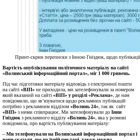
Принт-скрин переписки з Інною Гніздюк, щодо публікації
Вартість опублікування політичного матеріалу на сайті
«Волинський інформаційний портал
», міг
1 000 гривень.
Під час підготовки матеріалу відповідь з електронної пошти
на сайті
«ВІП»
не приходила, ми зателефонували за номером
який вказаний на сайті
«ВІП» у розділі «Реклама»
, де нам
повідомили, що зв’язуватися щодо рекламних публікацій
потрібно з рекламним відділом
«Волинь 24»
, так як сайт
«ВІП»
з ними співпрацює. Ми зателефонували до
Інни
Гніздюк
з рекламного відділу
«Волинь 24»
, яка у розмові
повідомила, про вартість публікування матеріалу:
– Ми телефонували на Волинський інформаційний портал і
вони сказали, що по їхній рекламі, також можна