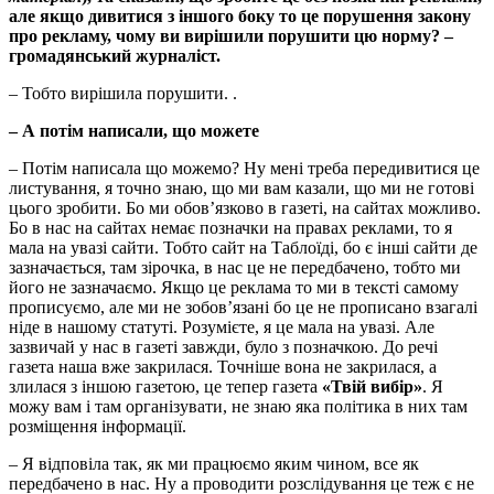
але якщо дивитися з іншого боку то це порушення закону
про рекламу, чому ви вирішили порушити цю норму? –
громадянський журналіст.
– Тобто вирішила порушити. .
– А потім написали, що можете
– Потім написала що можемо? Ну мені треба передивитися це
листування, я точно знаю, що ми вам казали, що ми не готові
цього зробити. Бо ми обов’язково в газеті, на сайтах можливо.
Бо в нас на сайтах немає позначки на правах реклами, то я
мала на увазі сайти. Тобто сайт на Таблоїді, бо є інші сайти де
зазначається, там зірочка, в нас це не передбачено, тобто ми
його не зазначаємо. Якщо це реклама то ми в тексті самому
прописуємо, але ми не зобов’язані бо це не прописано взагалі
ніде в нашому статуті. Розумієте, я це мала на увазі. Але
зазвичай у нас в газеті завжди, було з позначкою. До речі
газета наша вже закрилася. Точніше вона не закрилася, а
злилася з іншою газетою, це тепер газета
«Твій вибір»
. Я
можу вам і там організувати, не знаю яка політика в них там
розміщення інформації.
– Я відповіла так, як ми працюємо яким чином, все як
передбачено в нас. Ну а проводити розслідування це теж є не