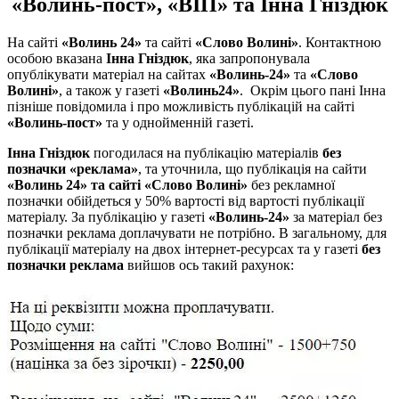
«Волинь-пост», «ВІП» та Інна Гніздюк
На сайті
«Волинь 24»
та сайті
«Слово Волині»
. Контактною
особою вказана
Інна Гніздюк
, яка запропонувала
опублікувати матеріал на сайтах
«Волинь-24»
та
«Слово
Волині»
, а також у газеті
«Волинь24»
. Окрім цього пані Інна
пізніше повідомила і про можливість публікацій на сайті
«Волинь-пост»
та у однойменній газеті.
Інна Гніздюк
погодилася на публікацію матеріалів
без
позначки «реклама»
, та уточнила, що публікація на сайти
«Волинь 24» та сайті «Слово Волині»
без рекламної
позначки обійдеться у 50% вартості від вартості публікації
матеріалу. За публікацію у газеті
«Волинь-24»
за матеріал без
позначки реклама доплачувати не потрібно. В загальному, для
публікації матеріалу на двох інтернет-ресурсах та у газеті
без
позначки реклама
вийшов ось такий рахунок: