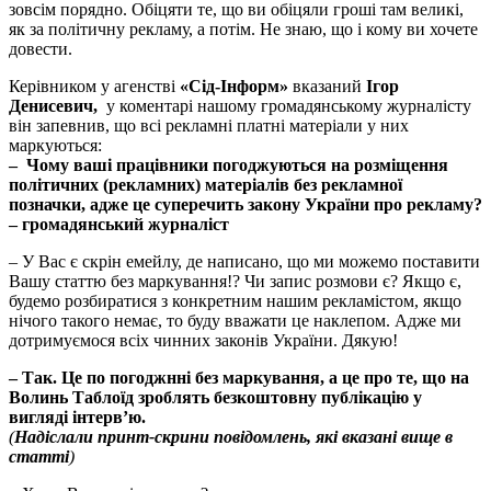
зовсім порядно. Обіцяти те, що ви обіцяли гроші там великі,
як за політичну рекламу, а потім. Не знаю, що і кому ви хочете
довести.
Керівником у агенстві
«Сід-Інформ»
вказаний
Ігор
Денисевич
,
у коментарі нашому громадянському журналісту
він запевнив, що всі рекламні платні матеріали у них
маркуються:
– Чому ваші працівники погоджуються на розміщення
політичних (рекламних) матеріалів без рекламної
позначки, адже це суперечить закону України про рекламу?
– громадянський журналіст
– У Вас є скрін емейлу, де написано, що ми можемо поставити
Вашу статтю без маркування!? Чи запис розмови є? Якщо є,
будемо розбиратися з конкретним нашим рекламістом, якщо
нічого такого немає, то буду вважати це наклепом. Адже ми
дотримуємося всіх чинних законів України. Дякую!
– Так. Це по погоджнні без маркування, а це про те, що на
Волинь Таблоїд зроблять безкоштовну публікацію у
вигляді інтерв’ю.
(
Надіслали принт-скрини повідомлень, які вказані вище в
статті
)