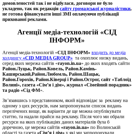
домовленостей так і не відбулася, договори не було
укладено, так як редакція
сайту громадської журналістики
,
не готова фінансувати інші ЗМІ оплачуючи публікації
прихованої реклами.
Агенції медіа-технологій «СІД
ІНФОРМ»
Агенції медіа-технологій «
СІД ІНФОРМ»
входить до медіа
холдингу
«CID MEDIA GROUP»
та охоплює низку видань,
серед яких мережа сайтів «
rayon.in.ua
» до яких входять сайти
Район.Луцьк, Район.Ковель, Район.Камінь-
Каширський,Район.Любомль, Район.Шацьк,
Район.Горохів, Район.Ківерці і Район.Острог, сайт «Таблоїд
Волині», газета «Сім’я і дім», журнал «Сімейний порадник»
та радіо «Сід ФМ
».
Зв’язавшись з представником, який відповідає за рекламу на
одному з цих ресурсів, нам запропонували список видань
перелічених вище, як варіанти де ще можна опублікувати
статтю, та надали прайси на рекламу. Після чого ми обрали
ресурси на яких публікаціях даних матеріалів була б
доречною, це мережа сайтів
«rayon.in.ua»
по Волинській
області та газета
«Сім’я і дім»
у які ми запропонували