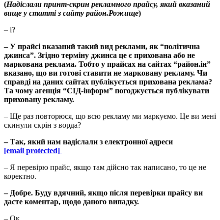
(
Надіслали принт-скрин рекламного прайсу, який вказаний
вище у статті з сайту район.Рожище
)
– і?
– У прайсі вказаний такий вид реклами, як “політична
джинса”. Згідно терміну джинса це є прихована або не
маркована реклама. Тобто у прайсах на сайтах “район.ін”
вказано, що ви готові ставити не марковану рекламу. Чи
справді на даних сайтах публікується прихована реклама?
Та чому агенція “СІД-інформ” погоджується публікувати
приховану рекламу.
– Ще раз повторюся, що всю рекламу ми маркуємо. Це ви мені
скинули скрін з ворда?
– Так, який нам надіслали з електронної адреси
[email protected]
– Я перевірю прайс, якщо там дійсно так написано, то це не
коректно.
– Добре. Буду вдячний, якщо після перевірки прайсу ви
дасте коментар, щодо даного випадку.
– Ок