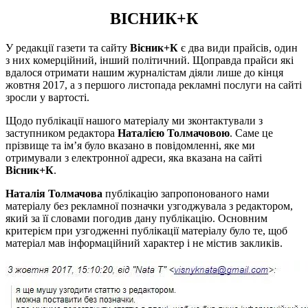
ВІСНИК+К
У редакції газети та сайту
Вісник+К
є два види прайсів, один
з них комерційний, інший політичний. Щоправда прайси які
вдалося отримати нашим журналістам діяли лише до кінця
жовтня 2017, а з першого листопада рекламні послуги на сайті
зросли у вартості.
Щодо публікації нашого матеріалу ми зконтактували з
заступником редактора
Наталією Толмачовою
. Саме це
прізвище та ім’я було вказано в повідомленні, яке ми
отримували з електронної адреси, яка вказана на сайті
Вісник+К
.
Наталія Толмачова
публікацію запропонованого нами
матеріалу без рекламної позначки узгоджувала з редактором,
який за її словами погодив дану публікацію. Основним
критерієм при узгодженні публікації матеріалу було те, щоб
матеріал мав інформаційний характер і не містив закликів.