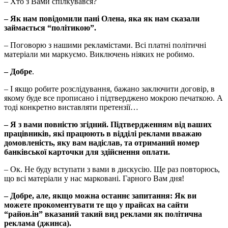
– Хто з Вами спілкувався?
– Як нам повідомили пані Олена, яка як нам сказали
займається “політикою”.
– Поговорю з нашими рекламістами. Всі платні політичні
матеріали ми маркуємо. Виключень ніяких не робимо.
– Добре
.
– І якщо робите розслідування, бажано заключити договір, в
якому буде все прописано і підтверджено мокрою печаткою. А
тоді конкретно виставляти претензії…
– Я з вами повністю згідний. Підтвердженням від ваших
працівників, які працюють в відділі реклами вважаю
домовленість, яку вам надіслав, та отриманий номер
банківської карточки для здійснення оплати.
– Ок. Не буду вступати з вами в дискусію. Ще раз повторюсь,
що всі матеріали у нас марковані. Гарного Вам дня!
– Добре, але, якщо можна останнє запитання: Як ви
можете прокоментувати те що у прайсах на сайти
“район.ін” вказаний такий вид реклами як політична
реклама (джинса).