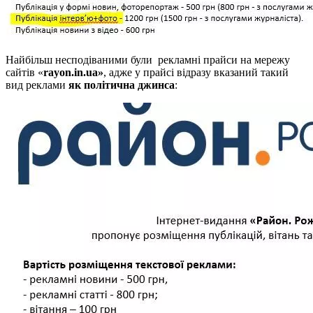
Найбільш несподіваними були рекламні прайси на мережу
сайтів «
rayon.in.ua»
, адже у прайсі відразу вказаний такий
вид реклами
як політична джинса
: