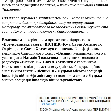
– Я працюю з клієнтом, в мене є своє бачення ситуації, в нас є
якась своя редакційна політика, –
коментує ситуацію
Наталя
Толмачова
.
Під час спілкування з журналістом пані Наталя зазначила, що
витратила багато редакційного часу на опрацювання
матеріалу, та висловлювала не задоволення діями журналіста
сайту Колона, щодо підготовки даного матеріалу.
Власником
та керівником приватного підприємства
«Всеукраїнська газета «ВІСНИК+К»
є
Євген Хотимчук
.
Окрім цього
Євген Хотимчук
є кінцевим бенефіціарним
власником благодійного фонду
«Вісник»
керівником якого є
уже згадана
Наталія Толмачова
– заступник головного
редактора
«Вісник+К»
.
Євген Хотимчук
є керівником
Колективного підприємства всеукраїнської інформаційно-
аналітичної газети
«Вісникі+К»
Луцької міської асоціації
інвалідів війни Афганістану
засновником якого є
Луцька
міська асоціація інвалідів війни Афганістану
.