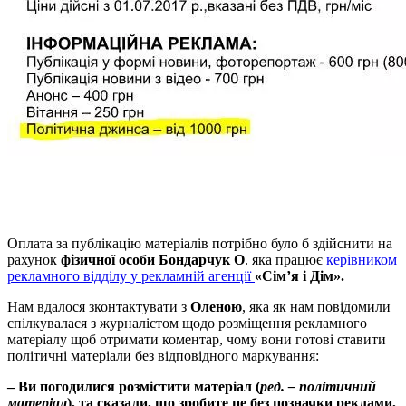
Оплата за публікацію матеріалів потрібно було б здійснити на
рахунок
фізичної особи Бондарчук О
. яка працює
керівником
рекламного відділу у рекламній агенції
«Сім’я і Дім».
Нам вдалося зконтактувати з
Оленою
, яка як нам повідомили
спілкувалася з журналістом щодо розміщення рекламного
матеріалу щоб отримати коментар, чому вони готові ставити
політичні матеріали без відповідного маркування:
– Ви погодилися розмістити матеріал (
ред. – політичний
матеріал
), та сказали, що зробите це без позначки реклами,