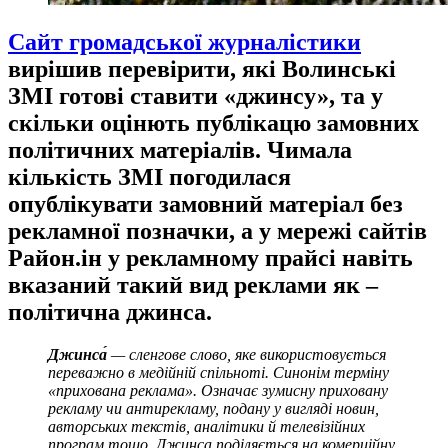
Сайт громадської журналістики
вирішив перевірити, які Волинські
ЗМІ готові ставити
«
джинсу
»
, та у
скільки оцінють публікацю замовних
політичних матеріалів. Чимала
кількість ЗМІ погодилася
опублікувати замовний матеріал без
рекламної позначки, а у мережі сайтів
Район.ін у рекламному прайсі навіть
вказаний такий вид реклами як –
політична джинса.
Джинса́
— сленгове слово, яке використовується
переважно в медійній спільноті. Синонім термін
у
«прихована реклама». Означає зумисну приховану
рекламу чи антирекламу, подану у вигляді новин,
авторських текстів, аналітики й телевізійних
програм тощо. Джинса поділяється на комерційну