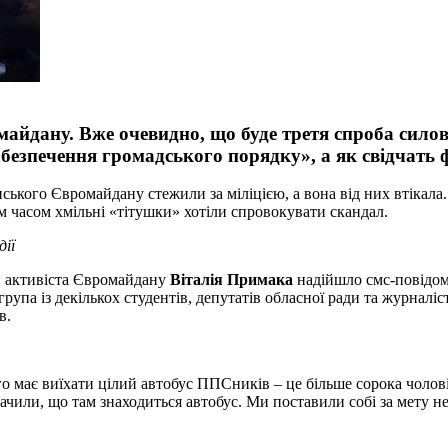
майдану. Вже очевидно, що буде третя спроба силов
безпечення громадського порядку», а як свідчать 
нського Євромайдану стежили за міліцією, а вона від них втікала
им часом хмільні «тітушки» хотіли спровокувати скандал.
дії
он активіста Євромайдану
Віталія Примака
надійшло смс-повідом
па із декількох студентів, депутатів обласної ради та журналісті
в.
ого має виїхати цілий автобус ППСників – це більше сорока чолов
чили, що там знаходиться автобус. Ми поставили собі за мету не