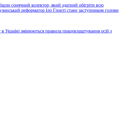
йшли сонячний колектор, який здатний обігріти всю
узинський реформатор Іло Глонті стане заступником голови
ку в Україні змінюються правила працевлаштування осіб з