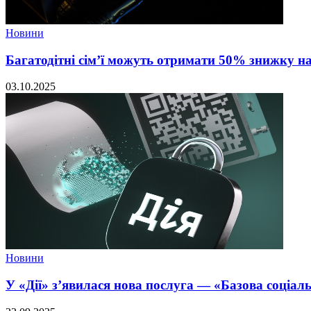
Новини
Багатодітні сім’ї можуть отримати 50% знижку н
03.10.2025
Новини
У «Дії» з’явилася нова послуга — «Базова соціал