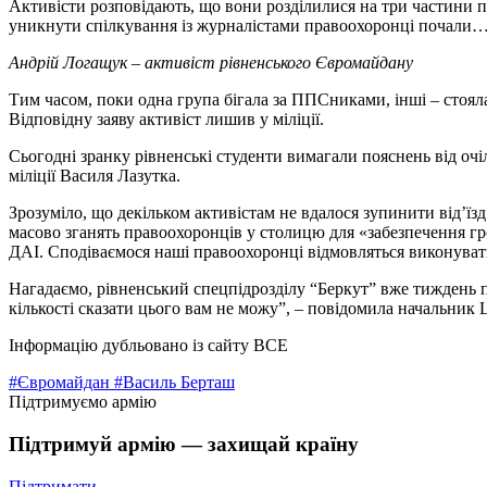
Активісти розповідають, що вони розділилися на три частини п
уникнути спілкування із журналістами правоохоронці почали… в
Андрій Логащук – активіст рівненського Євромайдану
Тим часом, поки одна група бігала за ППСниками, інші – стояла 
Відповідну заяву активіст лишив у міліції.
Сьогодні зранку рівненські студенти вимагали пояснень від оч
міліції Василя Лазутка.
Зрозуміло, що декільком активістам не вдалося зупинити від’їз
масово зганять правоохоронців у столицю для «забезпечення гр
ДАІ. Сподіваємося наші правоохоронці відмовляться виконувати 
Нагадаємо, рівненський спецпідрозділу “Беркут” вже тиждень пе
кількості сказати цього вам не можу”, – повідомила начальник 
Інформацію дубльовано із сайту ВСЕ
#Євромайдан
#Василь Берташ
Підтримуємо армію
Підтримуй армію — захищай країну
Підтримати