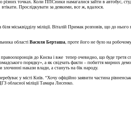
о різних точках. Коли ППСники намагалися зайти в автобус, студ
тікати. Прослідкувати за деякими, все ж, вдалося.
біля міськвідділу міліції. Віталій Примак розповів, що до нього
ільника області
Василя Берташа
, проте його не було на робочом
д правоохоронців до Києва і вже тепер очевидно, що буде третя с
омадського порядку», а як свідчать факти – побиття мирних демо
злочинні накази влади, а стануть на бік народу.
ребуває у місті Київ. “Хочу офіційно заявити частина рівненськ
ЦГЗ обласної міліції Тамара Лисенко.