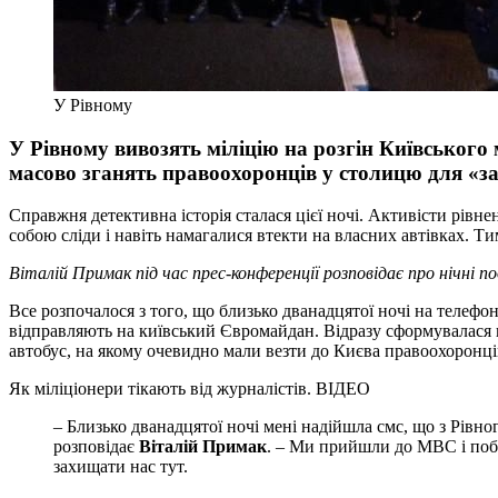
У Рівному
У Рівному вивозять міліцію на розгін Київського 
масово зганять правоохоронців у столицю для «за
Справжня детективна історія сталася цієї ночі. Активісти рівне
собою сліди і навіть намагалися втекти на власних автівках. Т
Віталій Примак під час прес-конференції розповідає про нічні по
Все розпочалося з того, що близько дванадцятої ночі на телеф
відправляють на київський Євромайдан. Відразу сформувалася гру
автобус, на якому очевидно мали везти до Києва правоохоронці
Як міліціонери тікають від журналістів. ВІДЕО
– Близько дванадцятої ночі мені надійшла смс, що з Рівн
розповідає
Віталій Примак
. – Ми прийшли до МВС і поба
захищати нас тут.