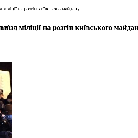
 міліції на розгін київського майдану
иїзд міліції на розгін київського майда