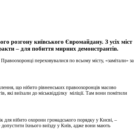
ого розгону київського Євромайдану. З усіх міст
факти – для побиття мирних демонстрантів.
. Правоохоронці переховувалися по всьому місту, «замітали» за
лення, що нібито рівненських правоохоронців масово
в, які виїхали до міськвідділку міліції. Там вони помітили
ік для нібито охорони громадського порядку у Києві, –
 допустити їхнього виїзду у Київ, адже вони мають