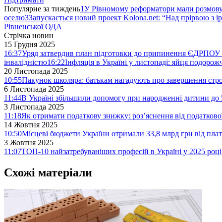
Популярне за тиждень
1
У Рівномому реформатори мали розмо
оселю
3
Запускається новий проект Kolona.net: “Над прірвою з і
Рівненської ОДА
Стрічка новин
15 Грудня 2025
16:37
Уряд затвердив план підготовки до припинення ЄДРПОУ 
інвалідністю
16:22
Інфляція в Україні у листопаді: яйця подоро
20 Листопада 2025
10:55
Пакунок школяра: батькам нагадують про завершення стро
6 Листопада 2025
11:44
В Україні збільшили допомогу при народженні дитини до 
3 Листопада 2025
11:18
Як отримати податкову знижку: роз’яснення від податков
14 Жовтня 2025
10:50
Місцеві бюджети України отримали 33,8 млрд грн від плат
3 Жовтня 2025
11:07
ТОП-10 найзатребуваніших професій в Україні у 2025 році
Схожі матеріали