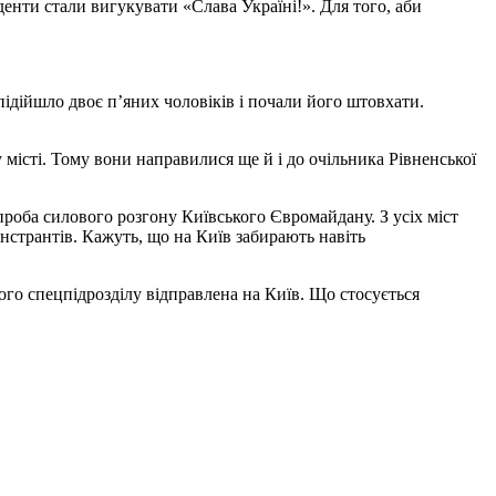
енти стали вигукувати «Слава Україні!». Для того, аби
 підійшло двоє п’яних чоловіків і почали його штовхати.
у місті. Тому вони направилися ще й і до очільника Рівненської
проба силового розгону Київського Євромайдану. З усіх міст
нстрантів. Кажуть, що на Київ забирають навіть
ого спецпідрозділу відправлена на Київ. Що стосується