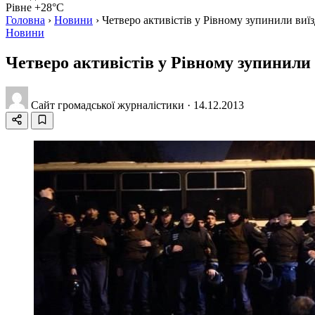
Рівне +28°C
Головна
›
Новини
›
Четверо активістів у Рівному зупинили виїзд
Новини
Четверо активістів у Рівному зупинили в
Сайт громадської журналістики
·
14.12.2013