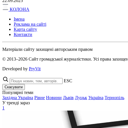
22.09.2025
КОЛОНА
Імена
Реклама на сайті
Карта сайту
Контакти
Матеріали сайту захищені авторським правом
© 2013–2026 Сайт громадської журналістики. Усі права захищен
Developed by
PryVit
ESC
Скасувати
Популярні теми
Західна Україна
Рівне
Новини
Львів
Луцьк
Україна
Тернопіль
У тренді зараз
1