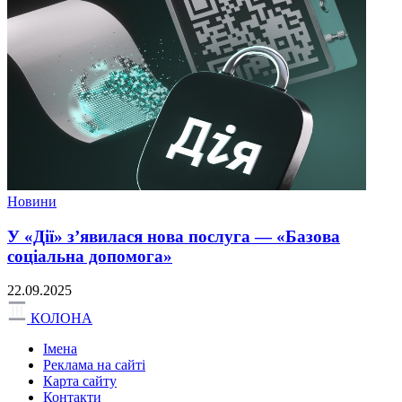
Новини
У «Дії» з’явилася нова послуга — «Базова
соціальна допомога»
22.09.2025
КОЛОНА
Імена
Реклама на сайті
Карта сайту
Контакти