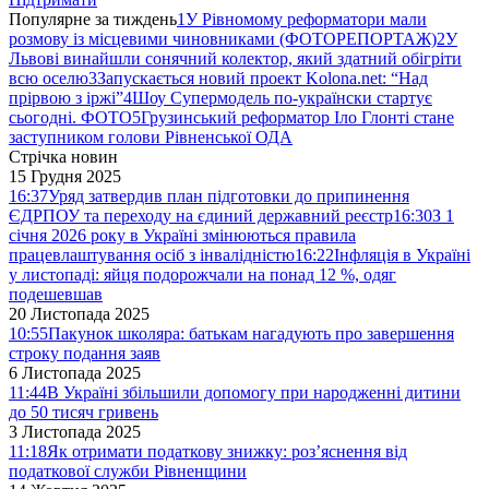
Популярне за тиждень
1
У Рівномому реформатори мали
розмову із місцевими чиновниками (ФОТОРЕПОРТАЖ)
2
У
Львові винайшли сонячний колектор, який здатний обігріти
всю оселю
3
Запускається новий проект Kolona.net: “Над
прірвою з іржі”
4
Шоу Супермодель по-українски стартує
сьогодні. ФОТО
5
Грузинський реформатор Іло Глонті стане
заступником голови Рівненської ОДА
Стрічка новин
15 Грудня 2025
16:37
Уряд затвердив план підготовки до припинення
ЄДРПОУ та переходу на єдиний державний реєстр
16:30
З 1
січня 2026 року в Україні змінюються правила
працевлаштування осіб з інвалідністю
16:22
Інфляція в Україні
у листопаді: яйця подорожчали на понад 12 %, одяг
подешевшав
20 Листопада 2025
10:55
Пакунок школяра: батькам нагадують про завершення
строку подання заяв
6 Листопада 2025
11:44
В Україні збільшили допомогу при народженні дитини
до 50 тисяч гривень
3 Листопада 2025
11:18
Як отримати податкову знижку: роз’яснення від
податкової служби Рівненщини