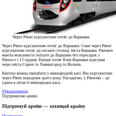
Через Рівне курсуватиме потяг до Варшави
Через Рівне курсуватиме потяг до Варшави. Саме через Рівне
курсуватиме потяг до песької столиці, міста Варшава. Рівняни
мають можливість поїхати до Варшави без пересадок з
Рівного з 13 грудня. Раніше потяг Київ-Варшава курсував
через міста Сарни та Томашгород та Волинь.
Квитки можна придбати у міжнародній касі. Він курсуватиме
через Рівне впродовж цього року. Нагадаємо, у Рівному – це
єдина в області міжнародна каса.
#Укрзалізниця
Підтримуємо армію
Підтримуй армію — захищай країну
Підтримати