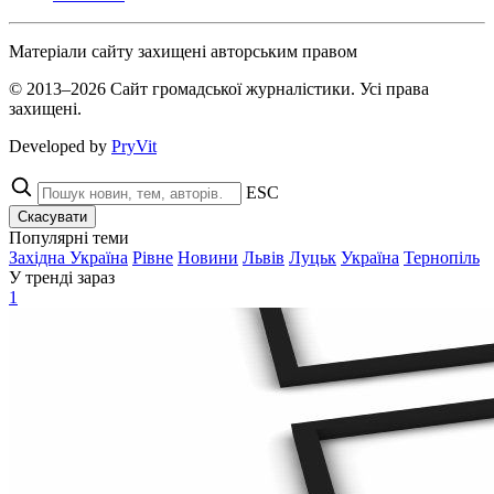
Матеріали сайту захищені авторським правом
© 2013–2026 Сайт громадської журналістики. Усі права
захищені.
Developed by
PryVit
ESC
Скасувати
Популярні теми
Західна Україна
Рівне
Новини
Львів
Луцьк
Україна
Тернопіль
У тренді зараз
1