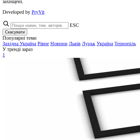
захищені.
Developed by
PryVit
ESC
Скасувати
Популярні теми
Західна Україна
Рівне
Новини
Львів
Луцьк
Україна
Тернопіль
У тренді зараз
1