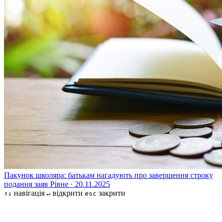
Пакунок школяра: батькам нагадують про завершення строку
подання заяв
Рівне · 20.11.2025
навігація
відкрити
закрити
↑↓
↵
esc