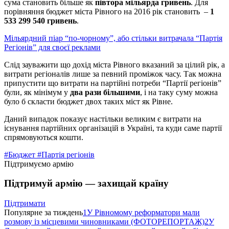
сума становить більше як
півтора мільярда гривень
. Для
порівняння бюджет міста Рівного на 2016 рік становить –
1
533 299 540 гривень
.
Мільярдний піар “по-чорному”, або стільки витрачала “Партія
Регіонів” для своєї реклами
Слід зауважити що дохід міста Рівного вказаний за цілий рік, а
витрати регіоналів лише за певний проміжок часу. Так можна
припустити що витрати на партійні потреби “Партії регіонів”
були, як мінімум у
два рази більшими
, і на таку суму можна
було б скласти бюджет двох таких міст як Рівне.
Даний випадок показує настільки великим є витрати на
існування партійних організацій в Україні, та куди саме партії
спрямовуються кошти.
#Бюджет
#Партія регіонів
Підтримуємо армію
Підтримуй армію — захищай країну
Підтримати
Популярне за тиждень
1
У Рівномому реформатори мали
розмову із місцевими чиновниками (ФОТОРЕПОРТАЖ)
2
У