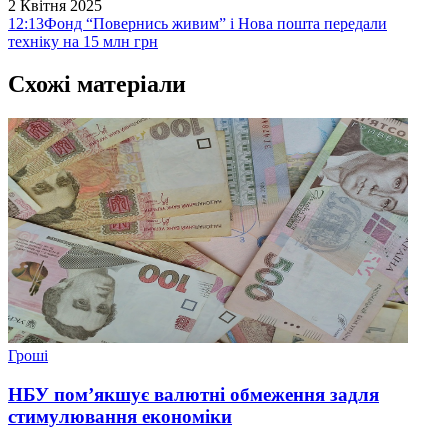
2 Квітня 2025
12:13
Фонд “Повернись живим” і Нова пошта передали
техніку на 15 млн грн
Схожі матеріали
Гроші
НБУ пом’якшує валютні обмеження задля
стимулювання економіки