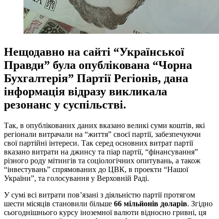
Нещодавно на сайті “Української
Правди” була опублікована “Чорна
Бухгалтерія” Партії Регіонів, дана
інформація відразу викликала
резонанс у суспільстві.
Так, в опублікованих даних вказано великі суми коштів, які
регіонали витрачали на “життя” своєї партії, забезпечуючи
свої партійні інтереси. Так серед основних витрат партії
вказано витрати на джинсу та піар партії, “фінансування”
різного роду мітингів та соціологічних опитувань, а також
“інвестувань” спрямованих до ЦВК, в проекти “Нашої
України”, та голосування у Верховній Раді.
У сумі всі витрати пов’язані з діяльністю партії протягом
шести місяців становили більше
66 мільйонів доларів
. Згідно
сьогоднішнього курсу іноземної валюти відносно гривні, ця