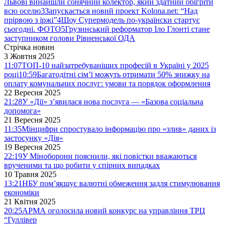
Львові винайшли сонячний колектор, який здатний обігріти
всю оселю
3
Запускається новий проект Kolona.net: “Над
прірвою з іржі”
4
Шоу Супермодель по-українски стартує
сьогодні. ФОТО
5
Грузинський реформатор Іло Глонті стане
заступником голови Рівненської ОДА
Стрічка новин
3 Жовтня 2025
11:07
ТОП-10 найзатребуваніших професій в Україні у 2025
році
10:59
Багатодітні сім’ї можуть отримати 50% знижку на
оплату комунальних послуг: умови та порядок оформлення
22 Вересня 2025
21:28
У «Дії» з’явилася нова послуга — «Базова соціальна
допомога»
21 Вересня 2025
11:35
Мінцифри спростувало інформацію про «злив» даних із
застосунку «Дія»
19 Вересня 2025
22:19
У Міноборони пояснили, які повістки вважаються
врученими та що робити у спірних випадках
10 Травня 2025
13:21
НБУ пом’якшує валютні обмеження задля стимулювання
економіки
21 Квітня 2025
20:25
АРМА оголосила новий конкурс на управління ТРЦ
“Гуллівер