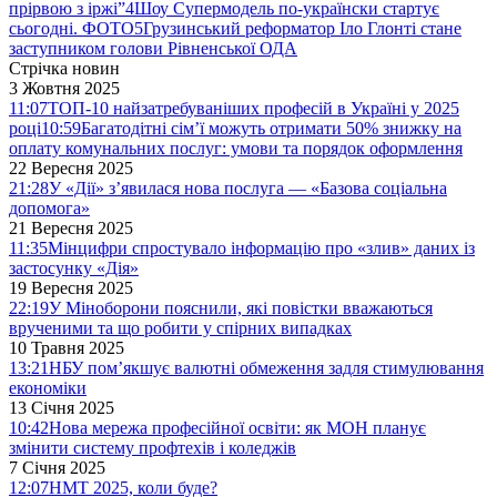
прірвою з іржі”
4
Шоу Супермодель по-українски стартує
сьогодні. ФОТО
5
Грузинський реформатор Іло Глонті стане
заступником голови Рівненської ОДА
Стрічка новин
3 Жовтня 2025
11:07
ТОП-10 найзатребуваніших професій в Україні у 2025
році
10:59
Багатодітні сім’ї можуть отримати 50% знижку на
оплату комунальних послуг: умови та порядок оформлення
22 Вересня 2025
21:28
У «Дії» з’явилася нова послуга — «Базова соціальна
допомога»
21 Вересня 2025
11:35
Мінцифри спростувало інформацію про «злив» даних із
застосунку «Дія»
19 Вересня 2025
22:19
У Міноборони пояснили, які повістки вважаються
врученими та що робити у спірних випадках
10 Травня 2025
13:21
НБУ пом’якшує валютні обмеження задля стимулювання
економіки
13 Січня 2025
10:42
Нова мережа професійної освіти: як МОН планує
змінити систему профтехів і коледжів
7 Січня 2025
12:07
НМТ 2025, коли буде?