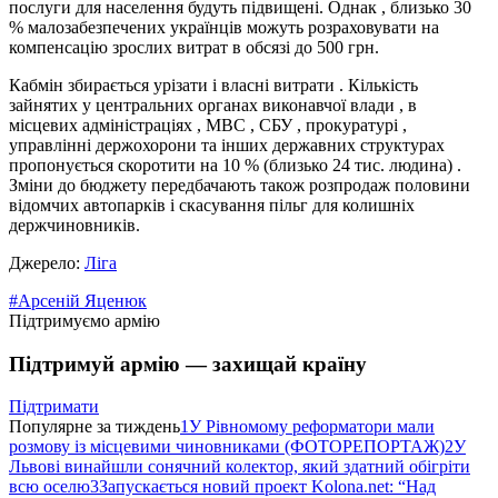
послуги для населення будуть підвищені. Однак , близько 30
% малозабезпечених українців можуть розраховувати на
компенсацію зрослих витрат в обсязі до 500 грн.
Кабмін збирається урізати і власні витрати . Кількість
зайнятих у центральних органах виконавчої влади , в
місцевих адміністраціях , МВС , СБУ , прокуратурі ,
управлінні держохорони та інших державних структурах
пропонується скоротити на 10 % (близько 24 тис. людина) .
Зміни до бюджету передбачають також розпродаж половини
відомчих автопарків і скасування пільг для колишніх
держчиновників.
Джерело:
Ліга
#Арсеній Яценюк
Підтримуємо армію
Підтримуй армію — захищай країну
Підтримати
Популярне за тиждень
1
У Рівномому реформатори мали
розмову із місцевими чиновниками (ФОТОРЕПОРТАЖ)
2
У
Львові винайшли сонячний колектор, який здатний обігріти
всю оселю
3
Запускається новий проект Kolona.net: “Над