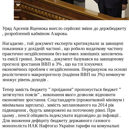
Уряд Арсенія Яценюка внесло серйозні зміни до держбюджету
, розроблений кабміном Азарова.
Нагадаємо , той документ експерти критикували за завищені
показники у дохідній частині , що робило видаткову частину
практично нездійсненним без вагомих зовнішніх запозичень
та емісії гривні. Зокрема , документ базувався на завищеному
прогнозі зростання ВВП в 3% , що на тлі існуючих
економічних проблем є нездійсненним. Перерахунок на основі
реалістичного макропрогнозу (падіння ВВП на 3%) неминуче
знижує рівень доходів .
Тепер замість бюджету ” проїдання” пропонується бюджет ”
затягнутих поясів” , виконання якого дозволяє відновити
економічне зростання. Соцстандарти (прожитковий мінімум і
мінімальна зарплата) , замість запланованого на 2014 рік
підвищення , будуть заморожені на поточному рівні. При
цьому , пенсії обіцяють індексувати відповідно до інфляції .
Для зниження дефіциту бюджету державного газового
монополіста НАК Нафтогаз України тарифи на комунальні