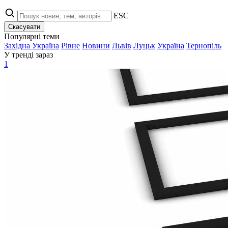
ESC
Скасувати
Популярні теми
Західна Україна
Рівне
Новини
Львів
Луцьк
Україна
Тернопіль
У тренді зараз
1