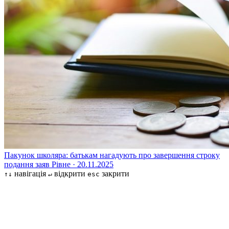
Пакунок школяра: батькам нагадують про завершення строку
подання заяв
Рівне · 20.11.2025
навігація
відкрити
закрити
↑↓
↵
esc