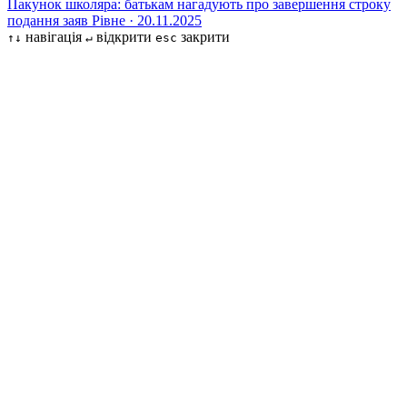
Пакунок школяра: батькам нагадують про завершення строку
подання заяв
Рівне · 20.11.2025
навігація
відкрити
закрити
↑↓
↵
esc