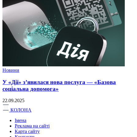
Новини
У «Дії» з’явилася нова послуга — «Базова
соціальна допомога»
22.09.2025
КОЛОНА
Імена
Реклама на сайті
Карта сайту
Контакти