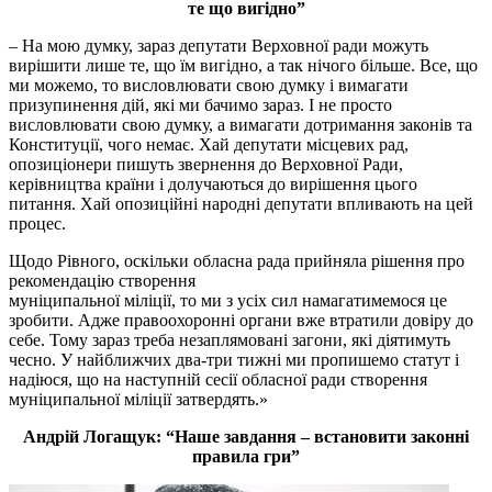
те що вигідно”
– На мою думку, зараз депутати Верховної ради можуть
вирішити лише те, що їм вигідно, а так нічого більше. Все, що
ми можемо, то висловлювати свою думку і вимагати
призупинення дій, які ми бачимо зараз. І не просто
висловлювати свою думку, а вимагати дотримання законів та
Конституції, чого немає. Хай депутати місцевих рад,
опозиціонери пишуть звернення до Верховної Ради,
керівництва країни і долучаються до вирішення цього
питання. Хай опозиційні народні депутати впливають на цей
процес.
Щодо Рівного, оскільки обласна рада прийняла рішення про
рекомендацію створення
муніципальної міліції, то ми з усіх сил намагатимемося це
зробити. Адже правоохоронні органи вже втратили довіру до
себе. Тому зараз треба незаплямовані загони, які діятимуть
чесно. У найближчих два-три тижні ми пропишемо статут і
надіюся, що на наступній сесії обласної ради створення
муніципальної міліції затвердять.»
Андрій Логащук: “Наше завдання – встановити законні
правила гри”