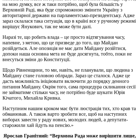
на мою думку, все ж таки потрібно, щоб була більшість у
Верховній Раді, яка буде спроможною змінити Україну з
авторитарної держави на парламентсько-президентську. Адже
зараз склалася така ситуація, що в країні все у ручному режимі
вирішує Янукович, так не може бути далі.
Наразі те, що робить влада – це просто відтягування часу,
напевне, з метою, що це призведе до того, що Майдан
розійдеться. Але опозиція не має дати Майдану розійтися,
допоки наша основна мета не буде досягнута, тобто, поки не
внесуться зміни до Конституції.
Щодо Рівненщини, то ми, навіть, не планували, що людина з
Майдану стане головою облради. Зараз це сталося. Адже це
дасть можливість ініціювати включити до порядку денного
питання Майдану. Окрім того, сама процедура скликання сесії
не займатиме стільки часу, не потрібно буде шукати Юрія
Кічатого, Михайла Кривка.
Наступним нашим кроком має бути люстрація тих, хто крав та
обманював. А також варто зробити все, щоб на наступних
виборах завести у раду нових, молодих людей, а депутати-
старожили хай йдуть на пенсію.»
Ярослав Гранітний: “Верховна Рада може вирішити лише,