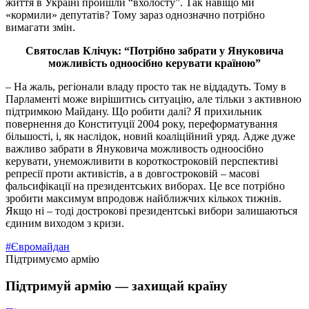
життя в Україні пройшли “вхолосту”. Так навіщо ми
«кормили» депутатів? Тому зараз однозначно потрібно
вимагати змін.
Святослав Клічук: “Потрібно забрати у Януковича
можливість одноосібно керувати країною”
– На жаль, регіонали владу просто так не віддадуть. Тому в
Парламенті може вирішитись ситуацію, але тільки з активною
підтримкою Майдану. Що робити далі? Я прихильник
повернення до Конституції 2004 року, переформатування
більшості, і, як наслідок, новий коаліційний уряд. Адже дуже
важливо забрати в Януковича можливость одноосібно
керувати, унеможливити в короткостроковій перспективі
репресії проти активістів, а в довгостроковій – масові
фальсифікації на президентських виборах. Це все потрібно
зробити максимум впродовж найближчих кількох тижнів.
Якщо ні – тоді дострокові президентські вибори залишаються
єдиним виходом з кризи.
#Євромайдан
Підтримуємо армію
Підтримуй армію — захищай країну