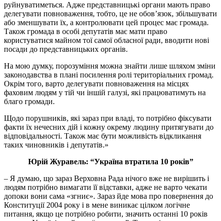
руйнуватиметься. Адже представницькі органи мають право
делегувати повноваження, тобто, це не обов’язок, збільшувати
або зменшувати їх, а контролювати цей процес має громада.
Також громада в особі депутатів має мати право
користуватися майном тої самої обласної ради, вводити нові
посади до представницьких органів.
На мою думку, порозуміння можна знайти лише шляхом зміни
законодавства в плані посилення ролі територіальних громад.
Окрім того, варто делегувати повноваження на місцях
фаховим людям у тій чи іншій галузі, які працюватимуть на
благо громади.
Щодо порушників, які зараз при владі, то потрібно фіксувати
факти їх нечесних дій і кожну окрему людину притягувати до
відповідальності. Також має бути можливість відкликання
таких чиновників і депутатів.»
Юрій Журавель: “Україна втратила 10 років”
– Я думаю, що зараз Верховна Рада нічого вже не вирішить і
людям потрібно вимагати її відставки, адже не варто чекати
допоки вони сама «згниє». Зараз йде мова про повернення до
Конституції 2004 року і в мене виникає цілком логічне
питання, якщо це потрібно робити, значить останні 10 років