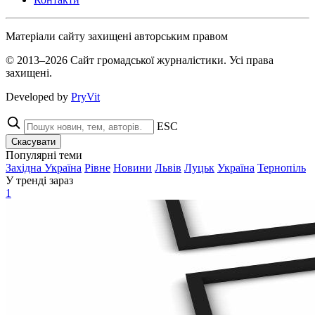
Матеріали сайту захищені авторським правом
© 2013–2026 Сайт громадської журналістики. Усі права
захищені.
Developed by
PryVit
ESC
Скасувати
Популярні теми
Західна Україна
Рівне
Новини
Львів
Луцьк
Україна
Тернопіль
У тренді зараз
1