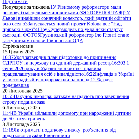
Підтримати
Популярне за тиждень
1
У Рівномому реформатори мали
розмову із місцевими чиновниками (ФОТОРЕПОРТАЖ)
2
У
Львові винайшли сонячний колектор, який здатний обігріти
всю оселю
3
Запускається новий проект Kolona.net: “Над
прірвою з іржі”
4
Шоу Супермодель по-українски стартує
сьогодні. ФОТО
5
Грузинський реформатор Іло Глонті стане
заступником голови Рівненської ОДА
Стрічка новин
15 Грудня 2025
16:37
Уряд затвердив план підготовки до припинення
ЄДРПОУ та переходу на єдиний державний реєстр
16:30
З 1
січня 2026 року в Україні змінюються правила
працевлаштування осіб з інвалідністю
16:22
Інфляція в Україні
у листопаді: яйця подорожчали на понад 12 %, одяг
подешевшав
20 Листопада 2025
10:55
Пакунок школяра: батькам нагадують про завершення
строку подання заяв
6 Листопада 2025
11:44
В Україні збільшили допомогу при народженні дитини
до 50 тисяч гривень
3 Листопада 2025
11:18
Як отримати податкову знижку: роз’яснення від
податкової служби Рівненщини