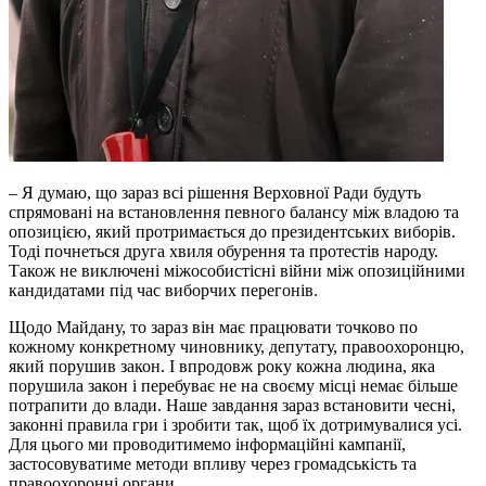
– Я думаю, що зараз всі рішення Верховної Ради будуть
спрямовані на встановлення певного балансу між владою та
опозицією, який протримається до президентських виборів.
Тоді почнеться друга хвиля обурення та протестів народу.
Також не виключені міжособистісні війни між опозиційними
кандидатами під час виборчих перегонів.
Щодо Майдану, то зараз він має працювати точково по
кожному конкретному чиновнику, депутату, правоохоронцю,
який порушив закон. І впродовж року кожна людина, яка
порушила закон і перебуває не на своєму місці немає більше
потрапити до влади. Наше завдання зараз встановити чесні,
законні правила гри і зробити так, щоб їх дотримувалися усі.
Для цього ми проводитимемо інформаційні кампанії,
застосовуватиме методи впливу через громадськість та
правоохоронні органи.