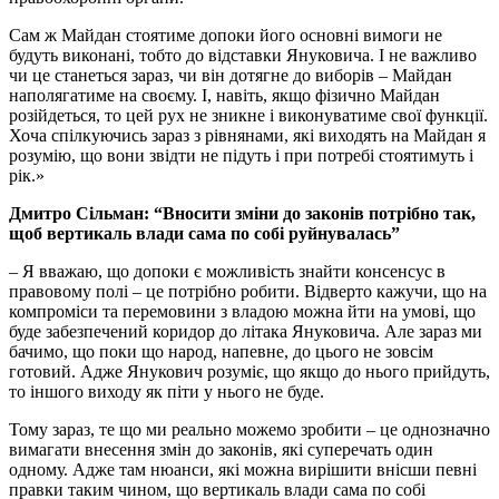
Сам ж Майдан стоятиме допоки його основні вимоги не
будуть виконані, тобто до відставки Януковича. І не важливо
чи це станеться зараз, чи він дотягне до виборів – Майдан
наполягатиме на своєму. І, навіть, якщо фізично Майдан
розійдеться, то цей рух не зникне і виконуватиме свої функції.
Хоча спілкуючись зараз з рівнянами, які виходять на Майдан я
розумію, що вони звідти не підуть і при потребі стоятимуть і
рік.»
Дмитро Сільман: “Вносити зміни до законів потрібно так,
щоб вертикаль влади сама по собі руйнувалась”
– Я вважаю, що допоки є можливість знайти консенсус в
правовому полі – це потрібно робити. Відверто кажучи, що на
компроміси та перемовини з владою можна йти на умові, що
буде забезпечений коридор до літака Януковича. Але зараз ми
бачимо, що поки що народ, напевне, до цього не зовсім
готовий. Адже Янукович розуміє, що якщо до нього прийдуть,
то іншого виходу як піти у нього не буде.
Тому зараз, те що ми реально можемо зробити – це однозначно
вимагати внесення змін до законів, які суперечать один
одному. Адже там нюанси, які можна вирішити внісши певні
правки таким чином, що вертикаль влади сама по собі