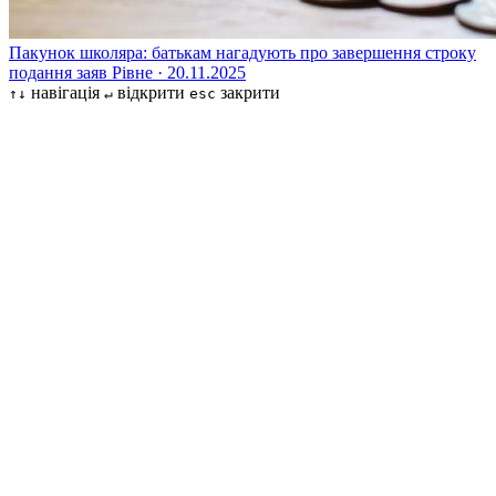
Пакунок школяра: батькам нагадують про завершення строку
подання заяв
Рівне · 20.11.2025
навігація
відкрити
закрити
↑↓
↵
esc