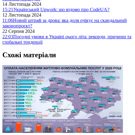
14 Листопада 2024
15:21
Український Upwork: що відомо про CodeUA?
12 Листопада 2024
11:06
Новий штраф за дрова: яка доля очікує на скандальний
законопроєкт?
22 Серпня 2024
22:03
Погодні умови в Україні цього літа: рекорди, причини та
глобальні тенденції
Схожі матеріали