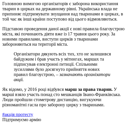
Головною вимогою організаторів є заборона використання
тварин в цирках на державному рівні. Українська влада не
припиняє підтримувати знущання над тваринами в цирках, в
той час як інші країни поступово від цього відмовляються.
Підставою проведення даної акції є нові правила благоустрою
міста, які починають діяти вже із 17 травня цього року. За
новими правилами, виступи цирків з тваринами
забороняються на території міста.
Організатори дякують всіх тих, хто не залишився
байдужим і брав участь у мітингах, маршах та
підписував електронні петиції. Спільними
зусиллями було досягнуто прийняття нових
правил благоустрою, –
зазначають організатори
акції.
Як відомо, у 2016 році відбувся
марш за права тварин.
У
марші взяло участь понад сто мешканців Івано-Франківська.
Люди пройшли стометрову дистанцію, вигукуючи
різноманітні гасла про заборону цирку з тваринами.
#акція протесту
Підтримуємо армію