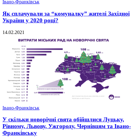
Івано-Франківськ
Як сплачували за “комуналку” жителі Західної
України у 2020 році?
14.02.2021
Івано-Франківськ
У скільки новорічні свята обійшлися Луцьку,
Рівному, Львову, Ужгороду, Чернівцям та Івано-
Франківську