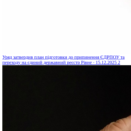
Уряд затвердив план підготовки до припинення ЄДРПОУ та
переходу на єдиний державний реєстр
Рівне · 15.12.2025
2