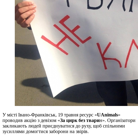
У місті Івано-Франківськ, 19 травня ресурс «
UAnimals
»
проводив акцію з девізом «
За цирк без твари
н». Організатори
закликають людей приєднуватися до руху, щоб спільними
зусиллями домогтися заборони на звірів.