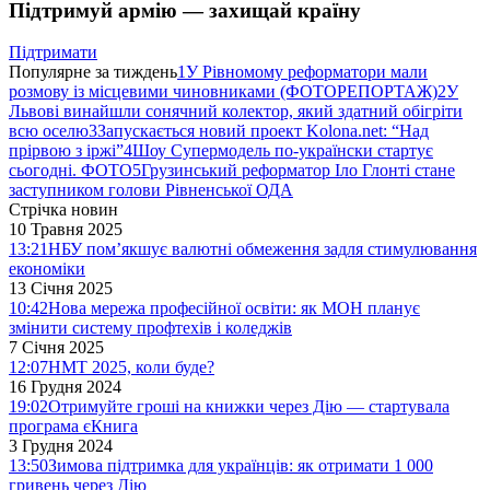
Підтримуй армію — захищай країну
Підтримати
Популярне за тиждень
1
У Рівномому реформатори мали
розмову із місцевими чиновниками (ФОТОРЕПОРТАЖ)
2
У
Львові винайшли сонячний колектор, який здатний обігріти
всю оселю
3
Запускається новий проект Kolona.net: “Над
прірвою з іржі”
4
Шоу Супермодель по-українски стартує
сьогодні. ФОТО
5
Грузинський реформатор Іло Глонті стане
заступником голови Рівненської ОДА
Стрічка новин
10 Травня 2025
13:21
НБУ пом’якшує валютні обмеження задля стимулювання
економіки
13 Січня 2025
10:42
Нова мережа професійної освіти: як МОН планує
змінити систему профтехів і коледжів
7 Січня 2025
12:07
НМТ 2025, коли буде?
16 Грудня 2024
19:02
Отримуйте гроші на книжки через Дію — стартувала
програма єКнига
3 Грудня 2024
13:50
Зимова підтримка для українців: як отримати 1 000
гривень через Дію