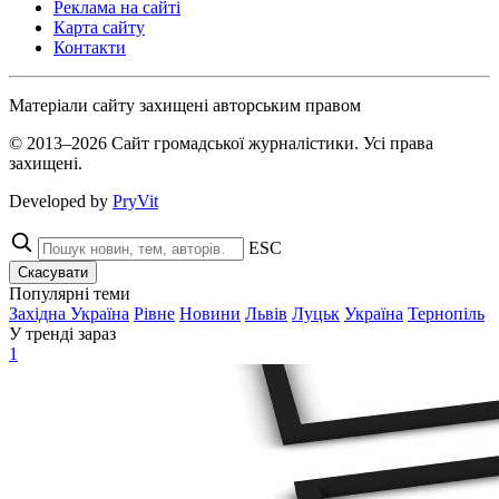
Реклама на сайті
Карта сайту
Контакти
Матеріали сайту захищені авторським правом
© 2013–2026 Сайт громадської журналістики. Усі права
захищені.
Developed by
PryVit
ESC
Скасувати
Популярні теми
Західна Україна
Рівне
Новини
Львів
Луцьк
Україна
Тернопіль
У тренді зараз
1