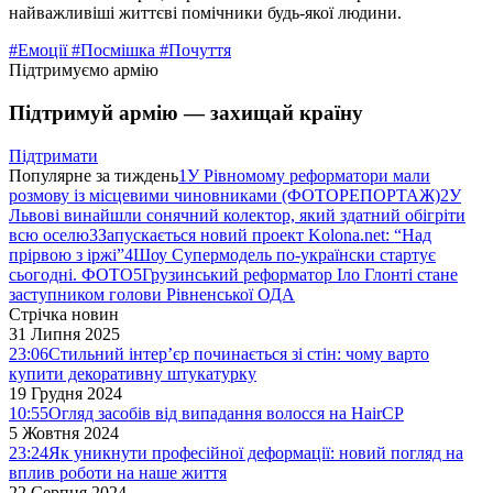
найважливіші життєві помічники будь-якої людини.
#Емоції
#Посмішка
#Почуття
Підтримуємо армію
Підтримуй армію — захищай країну
Підтримати
Популярне за тиждень
1
У Рівномому реформатори мали
розмову із місцевими чиновниками (ФОТОРЕПОРТАЖ)
2
У
Львові винайшли сонячний колектор, який здатний обігріти
всю оселю
3
Запускається новий проект Kolona.net: “Над
прірвою з іржі”
4
Шоу Супермодель по-українски стартує
сьогодні. ФОТО
5
Грузинський реформатор Іло Глонті стане
заступником голови Рівненської ОДА
Стрічка новин
31 Липня 2025
23:06
Стильний інтер’єр починається зі стін: чому варто
купити декоративну штукатурку
19 Грудня 2024
10:55
Огляд засобів від випадання волосся на HairCP
5 Жовтня 2024
23:24
Як уникнути професійної деформації: новий погляд на
вплив роботи на наше життя
22 Серпня 2024