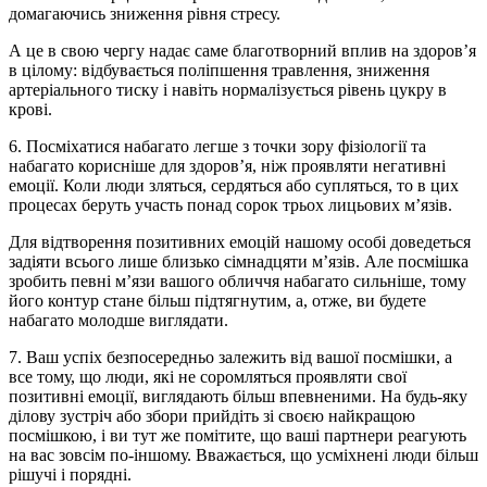
домагаючись зниження рівня стресу.
А це в свою чергу надає саме благотворний вплив на здоров’я
в цілому: відбувається поліпшення травлення, зниження
артеріального тиску і навіть нормалізується рівень цукру в
крові.
6. Посміхатися набагато легше з точки зору фізіології та
набагато корисніше для здоров’я, ніж проявляти негативні
емоції. Коли люди зляться, сердяться або супляться, то в цих
процесах беруть участь понад сорок трьох лицьових м’язів.
Для відтворення позитивних емоцій нашому особі доведеться
задіяти всього лише близько сімнадцяти м’язів. Але посмішка
зробить певні м’язи вашого обличчя набагато сильніше, тому
його контур стане більш підтягнутим, а, отже, ви будете
набагато молодше виглядати.
7. Ваш успіх безпосередньо залежить від вашої посмішки, а
все тому, що люди, які не соромляться проявляти свої
позитивні емоції, виглядають більш впевненими. На будь-яку
ділову зустріч або збори прийдіть зі своєю найкращою
посмішкою, і ви тут же помітите, що ваші партнери реагують
на вас зовсім по-іншому. Вважається, що усміхнені люди більш
рішучі і порядні.