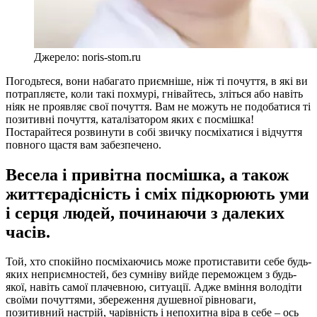
Джерело: noris-stom.ru
Погодьтеся, вони набагато приємніше, ніж ті почуття, в які ви
потрапляєте, коли такі похмурі, гнівайтесь, зліться або навіть
ніяк не проявляє свої почуття. Вам не можуть не подобатися ті
позитивні почуття, каталізатором яких є посмішка!
Постарайтеся розвинути в собі звичку посміхатися і відчуття
повного щастя вам забезпечено.
Весела і привітна посмішка, а також
життєрадісність і сміх підкорюють уми
і серця людей, починаючи з далеких
часів.
Той, хто спокійно посміхаючись може протиставити себе будь-
яких неприємностей, без сумніву вийде переможцем з будь-
якої, навіть самої плачевною, ситуації. Адже вміння володіти
своїми почуттями, збереження душевної рівноваги,
позитивний настрій, чарівність і непохитна віра в себе – ось