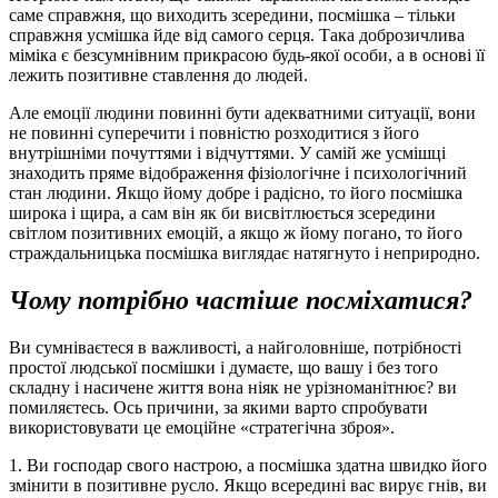
саме справжня, що виходить зсередини, посмішка – тільки
справжня усмішка йде від самого серця. Така доброзичлива
міміка є безсумнівним прикрасою будь-якої особи, а в основі її
лежить позитивне ставлення до людей.
Але емоції людини повинні бути адекватними ситуації, вони
не повинні суперечити і повністю розходитися з його
внутрішніми почуттями і відчуттями. У самій же усмішці
знаходить пряме відображення фізіологічне і психологічний
стан людини. Якщо йому добре і радісно, ​​то його посмішка
широка і щира, а сам він як би висвітлюється зсередини
світлом позитивних емоцій, а якщо ж йому погано, то його
страждальницька посмішка виглядає натягнуто і неприродно.
Чому потрібно частіше посміхатися?
Ви сумніваєтеся в важливості, а найголовніше, потрібності
простої людської посмішки і думаєте, що вашу і без того
складну і насичене життя вона ніяк не урізноманітнює? ви
помиляєтесь. Ось причини, за якими варто спробувати
використовувати це емоційне «стратегічна зброя».
1. Ви господар свого настрою, а посмішка здатна швидко його
змінити в позитивне русло. Якщо всередині вас вирує гнів, ви