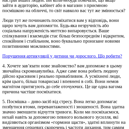
настрій інших людей. Ви коли-небудь помічали, що якщо
зайти в аудиторію, кабінет або в магазин з приємною
посмішкою на обличчі, то світ навколо вас тут же змінюється?
Люди тут же починають посміхатися вам у відповідь, вони
щиро хочуть вам допомогти. Будь-яка незручність або
соціальна напруженість миттєво випаровується. Ваше
спілкування і взаємодія стає більш безпосереднім і відкритим,
спокійним і стабільним, воно буквально пронизане новими
позитивними можливостями.
Порушення артикуляції у дитини чи дорослого. Що робити?
4. Хочете зав’язати нове знайомство? вам допоможе в цьому
звичайна скромнаяулибка. Адже саме вона робить людину
дійсно красивим і реально привабливим. А усміхнені люди,
крім цього, більш товариські і впевнені в собі. Вони немов
магнітом притягують до себе оточуючих. Це ще одна вагома
причина частіше посміхатися.
5. Посмішка – диво-засіб від стресу. Вона легко допомагає
позбутися втоми, перевантаженості і зношеності. Вона здатна
значно зменшити відчуття тривоги. Коли ми посміхаємося,
нехай навіть за допомогою певного вольового зусилля, які
виділяються організмом «гормони щастя», здатні вплинути на
зменшення серцевих скорочень і частоти дихання, тим самим