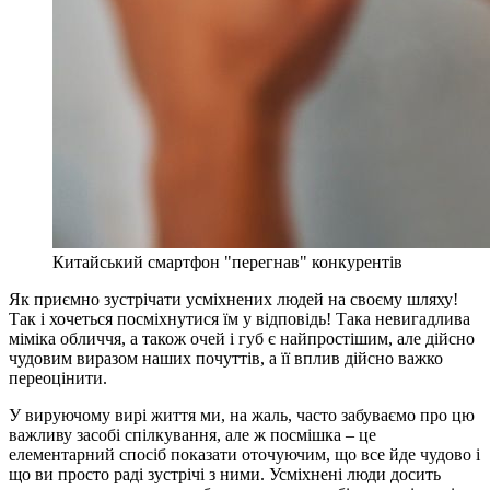
Китайський смартфон "перегнав" конкурентів
Як приємно зустрічати усміхнених людей на своєму шляху!
Так і хочеться посміхнутися їм у відповідь! Така невигадлива
міміка обличчя, а також очей і губ є найпростішим, але дійсно
чудовим виразом наших почуттів, а її вплив дійсно важко
переоцінити.
У вируючому вирі життя ми, на жаль, часто забуваємо про цю
важливу засобі спілкування, але ж посмішка – це
елементарний спосіб показати оточуючим, що все йде чудово і
що ви просто раді зустрічі з ними. Усміхнені люди досить