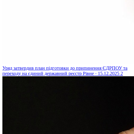
Уряд затвердив план підготовки до припинення ЄДРПОУ та
переходу на єдиний державний реєстр
Рівне · 15.12.2025
2