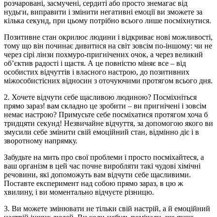
розчаровані, засмучені, сердиті або просто знемагає від
нудьги, виправити і змінити негативні емоції ви зможете за
кілька секунд, при цьому потрібно всього лише посміхнутися.
Позитивне стан окрилює людини і відкриває нові можливості,
тому що він починає дивитися на світ зовсім по-іншому: чи не
через сірі лінзи похмуро-пригнічених очок, а через великий
об’єктив радості і щастя. А це повністю міняє все – від
особистих відчуттів і власного настрою, до позитивних
міжособистісних відносин з оточуючими протягом всього дня.
2. Хочете відчути себе щасливою людиною? Посміхніться
прямо зараз! вам складно це зробити – ви пригнічені і зовсім
немає настрою? Примусьте себе посміхатися протягом хоча б
тридцяти секунд! Незвичайне відчуття, за допомогою якого ви
змусили себе змінити свій емоційний стан, відмінно діє і в
зворотному напрямку.
Забудьте на мить про свої проблеми і просто посміхайтеся, а
ваш організм в цей час почне виробляти такі чудові хімічні
речовини, які допоможуть вам відчути себе щасливими.
Поставте експеримент над собою прямо зараз, в цю ж
хвилину, і ви моментально відчуєте різницю.
3. Ви можете змінювати не тільки свій настрій, а й емоційний