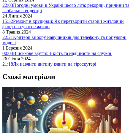
22:03
Погодні умови в Україні цього літа: рекорди, причини та
глобальні тенденції
24 Липня 2024
15:32
Ремонт в хрущовці: Як перетворити старий житловий
фонд на сучасне житло
8 Травня 2024
22:21
Критерії вибору навушників для телефону та популярні
моделі
1 Березня 2024
00:04
Військове взуття: Якість та надійність на службі
26 Січня 2024
21:18
Як навчити дитину їздити на гіроскутері
Схожі матеріали