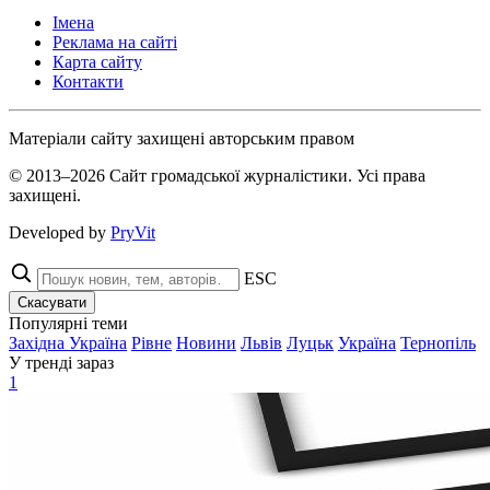
Імена
Реклама на сайті
Карта сайту
Контакти
Матеріали сайту захищені авторським правом
© 2013–2026 Сайт громадської журналістики. Усі права
захищені.
Developed by
PryVit
ESC
Скасувати
Популярні теми
Західна Україна
Рівне
Новини
Львів
Луцьк
Україна
Тернопіль
У тренді зараз
1