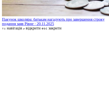
Пакунок школяра: батькам нагадують про завершення строку
подання заяв
Рівне · 20.11.2025
навігація
відкрити
закрити
↑↓
↵
esc