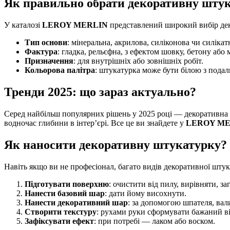
Як правильно обрати декоративну шту
У каталозі
LEROY MERLIN
представлений широкий вибір деко
Тип основи
: мінеральна, акрилова, силіконова чи силіка
Фактура
: гладка, рельєфна, з ефектом шовку, бетону або 
Призначення
: для внутрішніх або зовнішніх робіт.
Кольорова палітра
: штукатурка може бути білою з пода
Тренди 2025: що зараз актуально?
Серед найбільш популярних рішень у 2025 році — декоративна 
водночас глибини в інтер’єрі. Все це ви знайдете у
LEROY ME
Як наносити декоративну штукатурку?
Навіть якщо ви не професіонал, багато видів декоративної шту
Підготувати поверхню
: очистити від пилу, вирівняти, за
Нанести базовий шар
: дати йому висохнути.
Нанести декоративний шар
: за допомогою шпателя, вал
Створити текстуру
: рухами руки сформувати бажаний ві
Зафіксувати ефект
: при потребі — лаком або воском.