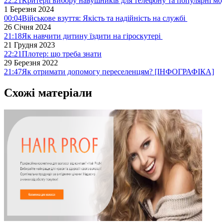
22:21
Критерії вибору навушників для телефону та популярні мо
1 Березня 2024
00:04
Військове взуття: Якість та надійність на службі
26 Січня 2024
21:18
Як навчити дитину їздити на гіроскутері
21 Грудня 2023
22:21
Плотер: що треба знати
29 Березня 2022
21:47
Як отримати допомогу переселенцям? [ІНФОГРАФІКА]
Схожі матеріали