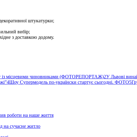
декоративної штукатурки;
ильний вибір;
ідне з доставкою додому.
ву із місцевими чиновниками (ФОТОРЕПОРТАЖ)
2
У Львові вина
ржі”
4
Шоу Супермодель по-українски стартує сьогодні. ФОТО
5
Гр
лив роботи на наше життя
д на сучасне житло