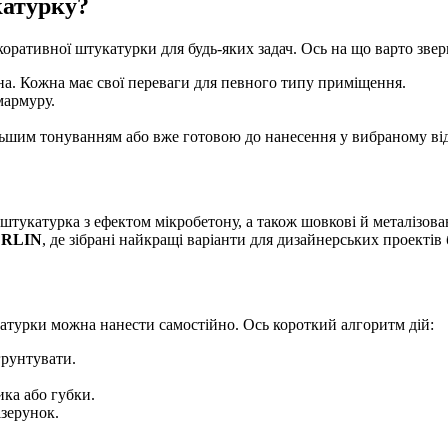
катурку?
ративної штукатурки для будь-яких задач. Ось на що варто звер
тна. Кожна має свої переваги для певного типу приміщення.
мармуру.
льшим тонуванням або вже готовою до нанесення у вибраному від
штукатурка з ефектом мікробетону, а також шовкові й металізова
RLIN
, де зібрані найкращі варіанти для дизайнерських проектів 
катурки можна нанести самостійно. Ось короткий алгоритм дій:
грунтувати.
ика або губки.
зерунок.