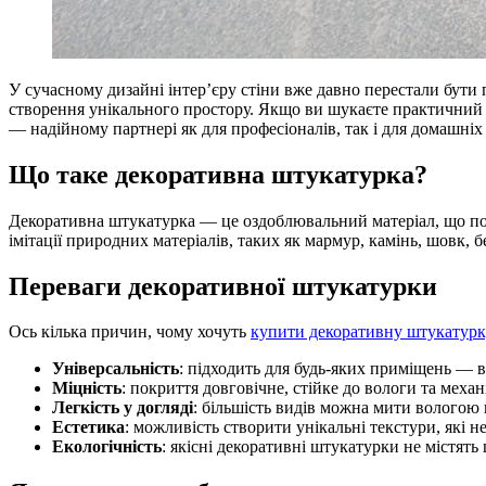
У сучасному дизайні інтер’єру стіни вже давно перестали бут
створення унікального простору. Якщо ви шукаєте практичний 
— надійному партнері як для професіоналів, так і для домашніх
Що таке декоративна штукатурка?
Декоративна штукатурка — це оздоблювальний матеріал, що поє
імітації природних матеріалів, таких як мармур, камінь, шовк, 
Переваги декоративної штукатурки
Ось кілька причин, чому хочуть
купити декоративну штукатурк
Універсальність
: підходить для будь-яких приміщень — ві
Міцність
: покриття довговічне, стійке до вологи та мех
Легкість у догляді
: більшість видів можна мити вологою 
Естетика
: можливість створити унікальні текстури, які
Екологічність
: якісні декоративні штукатурки не містять