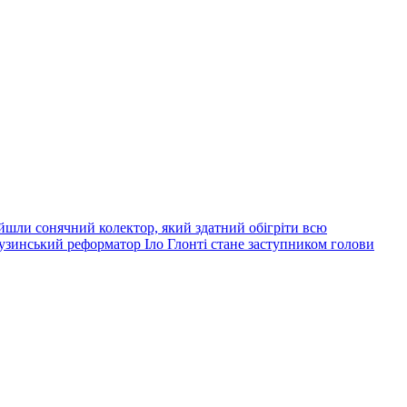
йшли сонячний колектор, який здатний обігріти всю
узинський реформатор Іло Глонті стане заступником голови