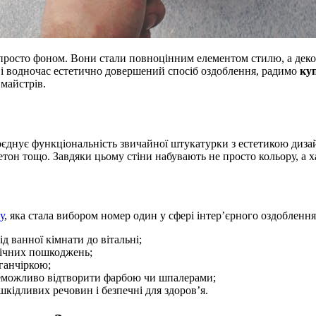
и просто фоном. Вони стали повноцінним елементом стилю, а де
і водночас естетично довершений спосіб оздоблення, радимо
ку
 майстрів.
днує функціональність звичайної штукатурки з естетикою дизайн
бетон тощо. Завдяки цьому стіни набувають не просто кольору, а х
у
, яка стала вибором номер один у сфері інтер’єрного оздоблення
д ванної кімнати до вітальні;
анічних пошкоджень;
ганчіркою;
 неможливо відтворити фарбою чи шпалерами;
 шкідливих речовин і безпечні для здоров’я.