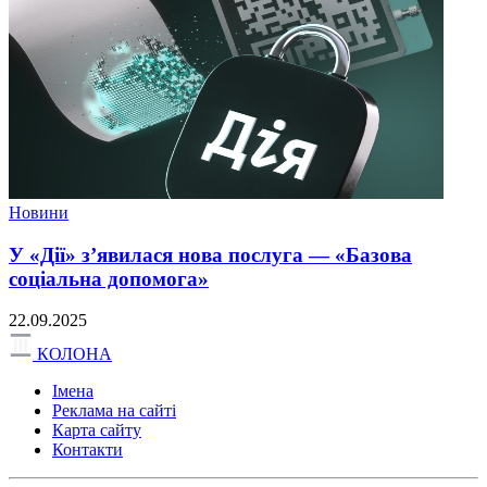
Новини
У «Дії» з’явилася нова послуга — «Базова
соціальна допомога»
22.09.2025
КОЛОНА
Імена
Реклама на сайті
Карта сайту
Контакти