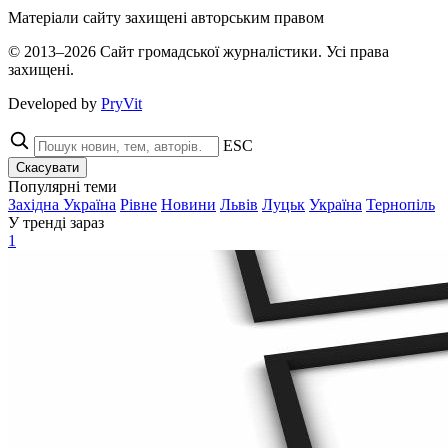
Матеріали сайту захищені авторським правом
© 2013–2026 Сайт громадської журналістики. Усі права
захищені.
Developed by
PryVit
ESC
Скасувати
Популярні теми
Західна Україна
Рівне
Новини
Львів
Луцьк
Україна
Тернопіль
У тренді зараз
1