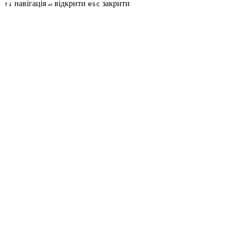
навігація
відкрити
закрити
↑↓
↵
esc