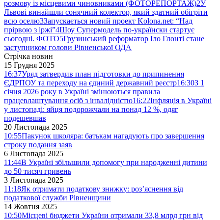
розмову із місцевими чиновниками (ФОТОРЕПОРТАЖ)
2
У
Львові винайшли сонячний колектор, який здатний обігріти
всю оселю
3
Запускається новий проект Kolona.net: “Над
прірвою з іржі”
4
Шоу Супермодель по-українски стартує
сьогодні. ФОТО
5
Грузинський реформатор Іло Глонті стане
заступником голови Рівненської ОДА
Стрічка новин
15 Грудня 2025
16:37
Уряд затвердив план підготовки до припинення
ЄДРПОУ та переходу на єдиний державний реєстр
16:30
З 1
січня 2026 року в Україні змінюються правила
працевлаштування осіб з інвалідністю
16:22
Інфляція в Україні
у листопаді: яйця подорожчали на понад 12 %, одяг
подешевшав
20 Листопада 2025
10:55
Пакунок школяра: батькам нагадують про завершення
строку подання заяв
6 Листопада 2025
11:44
В Україні збільшили допомогу при народженні дитини
до 50 тисяч гривень
3 Листопада 2025
11:18
Як отримати податкову знижку: роз’яснення від
податкової служби Рівненщини
14 Жовтня 2025
10:50
Місцеві бюджети України отримали 33,8 млрд грн від