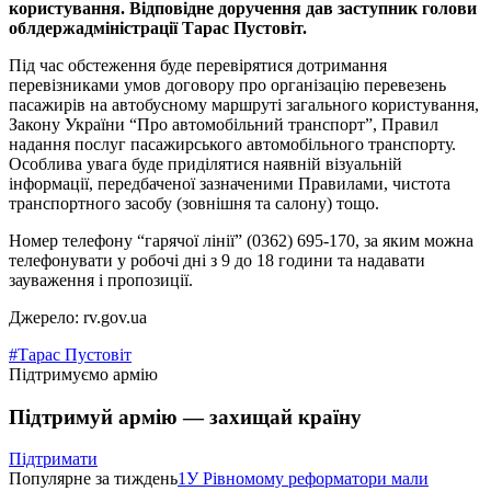
користування. Відповідне доручення дав заступник голови
облдержадміністрації Тарас Пустовіт.
Під час обстеження буде перевірятися дотримання
перевізниками умов договору про організацію перевезень
пасажирів на автобусному маршруті загального користування,
Закону України “Про автомобільний транспорт”, Правил
надання послуг пасажирського автомобільного транспорту.
Особлива увага буде приділятися наявній візуальній
інформації, передбаченої зазначеними Правилами, чистота
транспортного засобу (зовнішня та салону) тощо.
Номер телефону “гарячої лінії” (0362) 695-170, за яким можна
телефонувати у робочі дні з 9 до 18 години та надавати
зауваження і пропозиції.
Джерело: rv.gov.ua
#Тарас Пустовіт
Підтримуємо армію
Підтримуй армію — захищай країну
Підтримати
Популярне за тиждень
1
У Рівномому реформатори мали