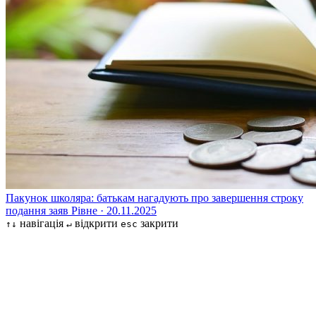
Пакунок школяра: батькам нагадують про завершення строку
подання заяв
Рівне · 20.11.2025
навігація
відкрити
закрити
↑↓
↵
esc