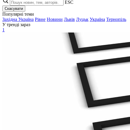
ESC
Скасувати
Популярні теми
Західна Україна
Рівне
Новини
Львів
Луцьк
Україна
Тернопіль
У тренді зараз
1