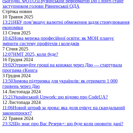
сьогодні. ФОТО
5
Грузинський реформатор Іло Глонті стане
заступником голови Рівненської ОДА
Стрічка новин
10 Травня 2025
13:21
НБУ пом’якшує валютні обмеження задля стимулювання
економіки
13 Січня 2025
10:42
Нова мережа професійної освіти: як МОН планує
змінити систему профтехів і коледжів
7 Січня 2025
12:07
НМТ 2025, коли буде?
16 Грудня 2024
19:02
Отримуйте гроші на книжки через Дію — стартувала
програма єКнига
3 Грудня 2024
13:50
Зимова підтримка для українців: як отримати 1 000
гривень через Дію
14 Листопада 2024
15:21
Український Upwork: що відомо про CodeUA?
12 Листопада 2024
11:06
Новий штраф за дрова: яка доля очікує на скандальний
законопроєкт?
22 Травня 2024
23:32
Що знає про Вас Резерв+: що буде коли оновити дані?