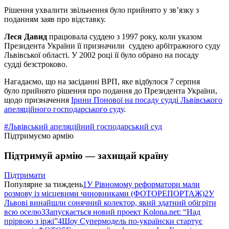
Рішення ухвалити звільнення було прийнято у зв’язку з
поданням заяв про відставку.
Леся Давид
працювала суддею з 1997 року, коли указом
Президента України її призначили суддею арбітражного суду
Львівської області. У 2002 році її було обрано на посаду
судді безстроково.
Нагадаємо, що на засіданні ВРП, яке відбулося 7 серпня
було прийнято рішення про подання до Президента України,
щодо призначення
Ірини Понової на посаду судді Львівського
апеляційного господарського суду
.
#Львівський апеляційний господарський суд
Підтримуємо армію
Підтримуй армію — захищай країну
Підтримати
Популярне за тиждень
1
У Рівномому реформатори мали
розмову із місцевими чиновниками (ФОТОРЕПОРТАЖ)
2
У
Львові винайшли сонячний колектор, який здатний обігріти
всю оселю
3
Запускається новий проект Kolona.net: “Над
прірвою з іржі”
4
Шоу Супермодель по-українски стартує