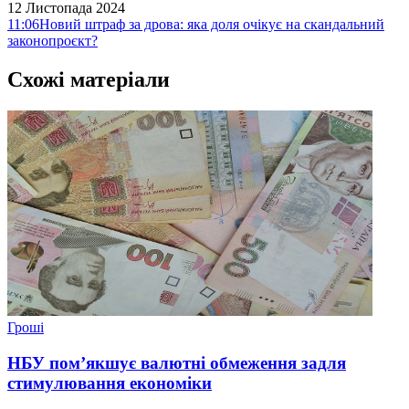
12 Листопада 2024
11:06
Новий штраф за дрова: яка доля очікує на скандальний
законопроєкт?
Схожі матеріали
Гроші
НБУ пом’якшує валютні обмеження задля
стимулювання економіки