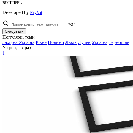
захищені.
Developed by
PryVit
ESC
Скасувати
Популярні теми
Західна Україна
Рівне
Новини
Львів
Луцьк
Україна
Тернопіль
У тренді зараз
1