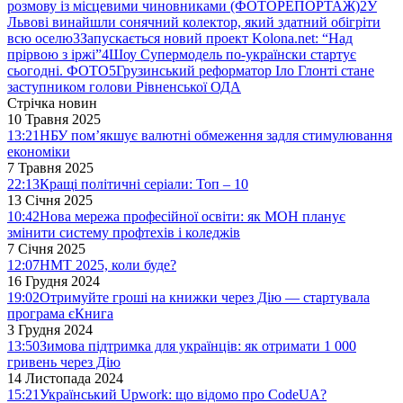
розмову із місцевими чиновниками (ФОТОРЕПОРТАЖ)
2
У
Львові винайшли сонячний колектор, який здатний обігріти
всю оселю
3
Запускається новий проект Kolona.net: “Над
прірвою з іржі”
4
Шоу Супермодель по-українски стартує
сьогодні. ФОТО
5
Грузинський реформатор Іло Глонті стане
заступником голови Рівненської ОДА
Стрічка новин
10 Травня 2025
13:21
НБУ пом’якшує валютні обмеження задля стимулювання
економіки
7 Травня 2025
22:13
Кращі політичні серіали: Топ – 10
13 Січня 2025
10:42
Нова мережа професійної освіти: як МОН планує
змінити систему профтехів і коледжів
7 Січня 2025
12:07
НМТ 2025, коли буде?
16 Грудня 2024
19:02
Отримуйте гроші на книжки через Дію — стартувала
програма єКнига
3 Грудня 2024
13:50
Зимова підтримка для українців: як отримати 1 000
гривень через Дію
14 Листопада 2024
15:21
Український Upwork: що відомо про CodeUA?