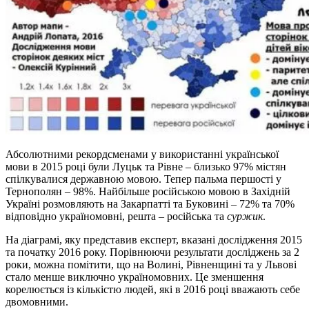
Абсолютними рекордсменами у використанні української
мови в 2015 році були Луцьк та Рівне – близько 97% містян
спілкувалися державною мовою. Тепер пальма першості у
Тернополян – 98%. Найбільше російською мовою в Західній
Україні розмовляють на Закарпатті та Буковині – 72% та 70%
відповідно україномовні, решта – російська та
суржик
.
На діаграмі, яку представив експерт, вказані дослідження 2015
та початку 2016 року. Порівнюючи результати досліджень за 2
роки, можна помітити, що на Волині, Рівненщині та у Львові
стало менше виключно україномовних. Це зменшення
корелюється із кількістю людей, які в 2016 році вважають себе
двомовними.