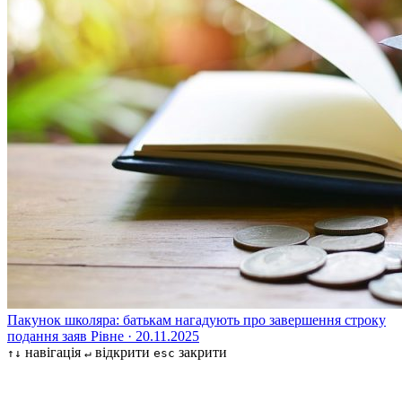
Пакунок школяра: батькам нагадують про завершення строку
подання заяв
Рівне · 20.11.2025
навігація
відкрити
закрити
↑↓
↵
esc