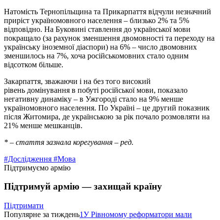
Натомість Тернопільщина та Прикарпаття відчули незначний
приріст україномовного населення – близько 2% та 5%
відповідно. На Буковині ставлення до української мови
покращало (за рахунок зменшення двомовності та переходу на
українську іноземної діаспори) на 6% – число двомовних
зменшилось на 7%, хоча російськомовних стало одним
відсотком більше.
Закарпаття, зважаючи і на без того високий
рівень домінування в побуті російської мови, показало
негативну динаміку – в Ужгороді стало на 9% менше
україномовного населення. По Україні – це другий показник
після Житомира, де українською за рік почало розмовляти на
21% менше мешканців.
* – стаття зазнала корегування – ред.
#Дослідження
#Мова
Підтримуємо армію
Підтримуй армію — захищай країну
Підтримати
Популярне за тиждень
1
У Рівномому реформатори мали