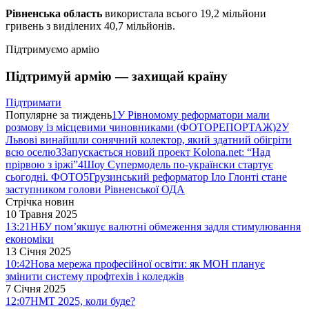
Рівненська область
використала всього 19,2 мільйони
гривень з виділених 40,7 мільйонів.
Підтримуємо армію
Підтримуй армію — захищай країну
Підтримати
Популярне за тиждень
1
У Рівномому реформатори мали
розмову із місцевими чиновниками (ФОТОРЕПОРТАЖ)
2
У
Львові винайшли сонячний колектор, який здатний обігріти
всю оселю
3
Запускається новий проект Kolona.net: “Над
прірвою з іржі”
4
Шоу Супермодель по-українски стартує
сьогодні. ФОТО
5
Грузинський реформатор Іло Глонті стане
заступником голови Рівненської ОДА
Стрічка новин
10 Травня 2025
13:21
НБУ пом’якшує валютні обмеження задля стимулювання
економіки
13 Січня 2025
10:42
Нова мережа професійної освіти: як МОН планує
змінити систему профтехів і коледжів
7 Січня 2025
12:07
НМТ 2025, коли буде?