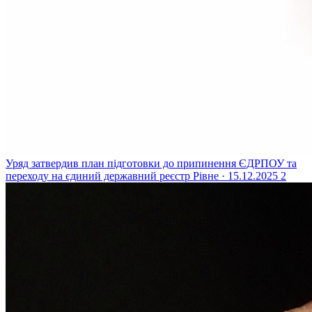
Уряд затвердив план підготовки до припинення ЄДРПОУ та
переходу на єдиний державний реєстр
Рівне · 15.12.2025
2