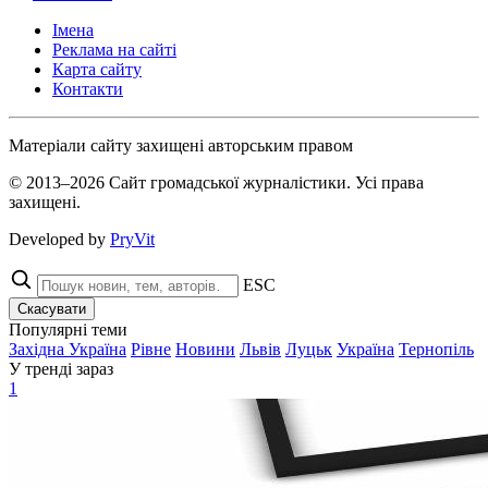
Імена
Реклама на сайті
Карта сайту
Контакти
Матеріали сайту захищені авторським правом
© 2013–2026 Сайт громадської журналістики. Усі права
захищені.
Developed by
PryVit
ESC
Скасувати
Популярні теми
Західна Україна
Рівне
Новини
Львів
Луцьк
Україна
Тернопіль
У тренді зараз
1