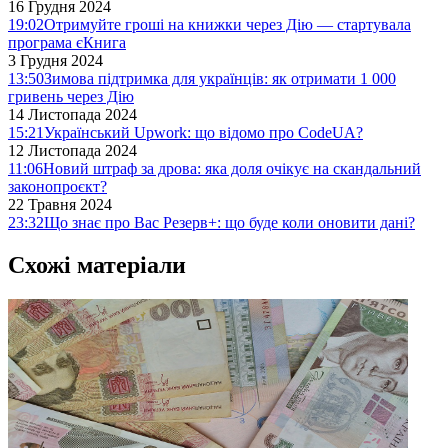
16 Грудня 2024
19:02
Отримуйте гроші на книжки через Дію — стартувала
програма єКнига
3 Грудня 2024
13:50
Зимова підтримка для українців: як отримати 1 000
гривень через Дію
14 Листопада 2024
15:21
Український Upwork: що відомо про CodeUA?
12 Листопада 2024
11:06
Новий штраф за дрова: яка доля очікує на скандальний
законопроєкт?
22 Травня 2024
23:32
Що знає про Вас Резерв+: що буде коли оновити дані?
Схожі матеріали