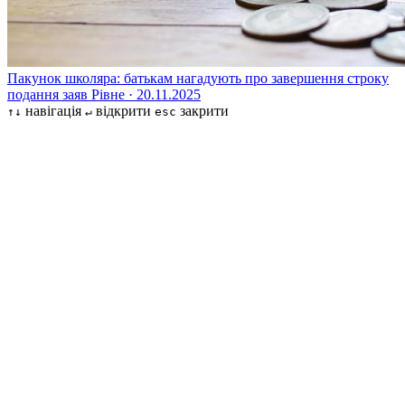
Пакунок школяра: батькам нагадують про завершення строку
подання заяв
Рівне · 20.11.2025
навігація
відкрити
закрити
↑↓
↵
esc