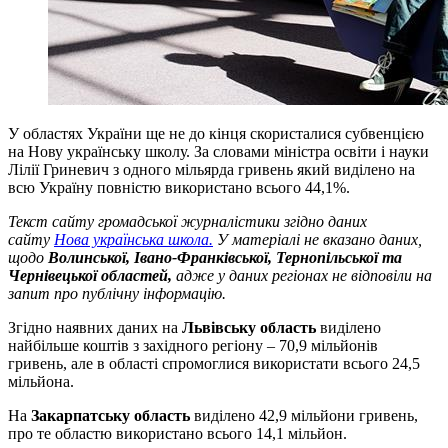
У областях України ще не до кінця скористалися субвенцією
на Нову українську школу. За словами міністра освіти і науки
Лілії Гриневич з одного мільярда гривень який виділено на
всю Україну повністю використано всього 44,1%.
Текст сайту громадської журналістики згідно даних
сайту
Нова українська школа.
У матеріалі не вказано даних,
щодо
Волинської, Івано-Франківської, Тернопільської та
Чернівецької областей,
адже у даних регіонах не відповіли на
запит про публічну інформацію.
Згідно наявних даних на
Львівську область
виділено
найбільше коштів з західного регіону – 70,9 мільйонів
гривень, але в області спромоглися використати всього 24,5
мільйона.
На
Закарпатську область
виділено 42,9 мільйони гривень,
про те областю використано всього 14,1 мільйон.