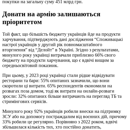
покупки на загальну суму 451 млрд грн.
Донати на армію залишаються
пріоритетом
Той факт, що більшість бюджету українців йде на продукти
харчування, підтверджують дані дослідження “Споживацькі
настрої українців у другий рік повномасштабного
вторгнення” від “Делойт” в Україні. Згідно з результатами,
минулого року українці витрачали приблизно 66% свого
бюджету на продукти харчування, що є вдвічі вищим за
середньосвітовий показник.
При цьому, у 2023 році українці стали рідше відвідувати
ресторани та бари: 55% опитаних зазначили, що вони
скоротили ці витрати. 65% респондентів економили на
розвагах поза домом, тоді як витрати на онлайн-розваги
зросли: 32% опитаних більше витрачають на перегляд ТБ та
стримінгових сервісів.
Минулого року 92% українців робили внески на підтримку
ЗСУ або на допомогу постраждалим від воєнних дій, причому
33% робили це регулярно. Порівняно з 2022 роком, вдвічі
збільшилася кількість тих, хто постійно донатить,