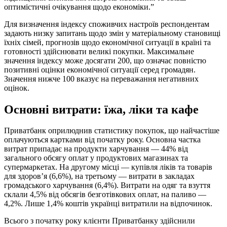
оптимістичні очікування щодо економіки.”
Для визначення індексу споживчих настроїв респондентам
задають низку запитань щодо змін у матеріальному становищі
їхніх сімей, прогнозів щодо економічної ситуації в країні та
готовності здійснювати великі покупки. Максимальне
значення індексу може досягати 200, що означає повністю
позитивні оцінки економічної ситуації серед громадян.
Значення нижче 100 вказує на переважання негативних
оцінок.
Основні витрати: їжа, ліки та кафе
Приватбанк оприлюднив статистику покупок, що найчастіше
оплачуються картками від початку року. Основна частка
витрат припадає на продукти харчування — 44% від
загального обсягу оплат у продуктових магазинах та
супермаркетах. На другому місці — купівля ліків та товарів
для здоров’я (6,6%), на третьому — витрати в закладах
громадського харчування (6,4%). Витрати на одяг та взуття
склали 4,5% від обсягів безготівкових оплат, на паливо —
4,2%. Лише 1,4% коштів українці витратили на відпочинок.
Всього з початку року клієнти Приватбанку здійснили