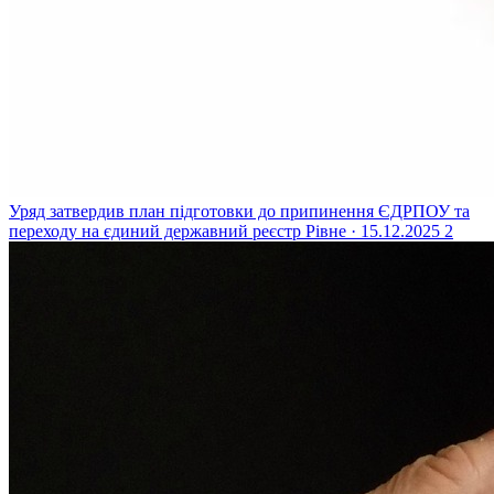
Уряд затвердив план підготовки до припинення ЄДРПОУ та
переходу на єдиний державний реєстр
Рівне · 15.12.2025
2