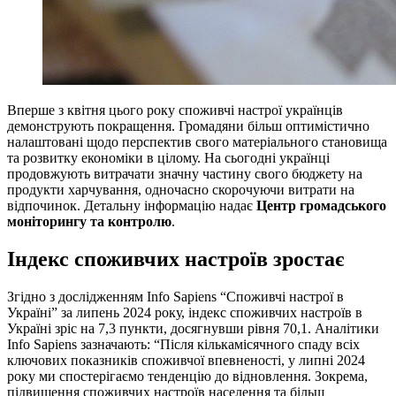
Вперше з квітня цього року споживчі настрої українців
демонструють покращення. Громадяни більш оптимістично
налаштовані щодо перспектив свого матеріального становища
та розвитку економіки в цілому. На сьогодні українці
продовжують витрачати значну частину свого бюджету на
продукти харчування, одночасно скорочуючи витрати на
відпочинок. Детальну інформацію надає
Центр громадського
моніторингу та контролю
.
Індекс споживчих настроїв зростає
Згідно з дослідженням Info Sapiens “Споживчі настрої в
Україні” за липень 2024 року, індекс споживчих настроїв в
Україні зріс на 7,3 пункти, досягнувши рівня 70,1. Аналітики
Info Sapiens зазначають: “Після кількамісячного спаду всіх
ключових показників споживчої впевненості, у липні 2024
року ми спостерігаємо тенденцію до відновлення. Зокрема,
підвищення споживчих настроїв населення та більш