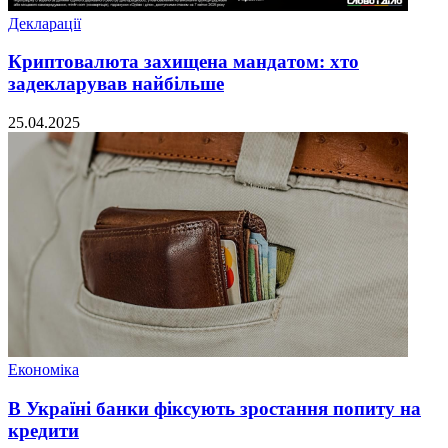
Декларації
Криптовалюта захищена мандатом: хто
задекларував найбільше
25.04.2025
Економіка
В Україні банки фіксують зростання попиту на
кредити