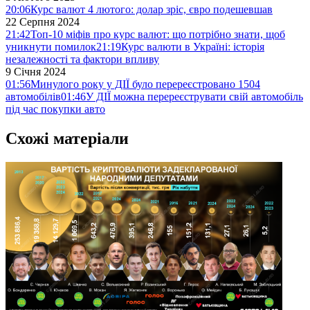
20:06
Курс валют 4 лютого: долар зріс, євро подешевшав
22 Серпня 2024
21:42
Топ-10 міфів про курс валют: що потрібно знати, щоб
уникнути помилок
21:19
Курс валюти в Україні: історія
незалежності та фактори впливу
9 Січня 2024
01:56
Минулого року у ДІЇ було перереєстровано 1504
автомобілів
01:46
У ДІЇ можна перереєструвати свій автомобіль
під час покупки авто
Схожі матеріали