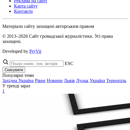
Реклама на сайті
Карта сайту
Контакти
Матеріали сайту захищені авторським правом
© 2013–2026 Сайт громадської журналістики. Усі права
захищені.
Developed by
PryVit
ESC
Скасувати
Популярні теми
Західна Україна
Рівне
Новини
Львів
Луцьк
Україна
Тернопіль
У тренді зараз
1