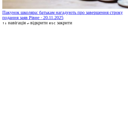
Пакунок школяра: батькам нагадують про завершення строку
подання заяв
Рівне · 20.11.2025
навігація
відкрити
закрити
↑↓
↵
esc