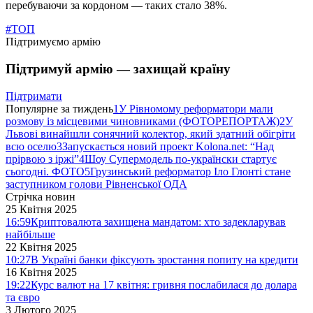
перебуваючи за кордоном — таких стало 38%.
#ТОП
Підтримуємо армію
Підтримуй армію — захищай країну
Підтримати
Популярне за тиждень
1
У Рівномому реформатори мали
розмову із місцевими чиновниками (ФОТОРЕПОРТАЖ)
2
У
Львові винайшли сонячний колектор, який здатний обігріти
всю оселю
3
Запускається новий проект Kolona.net: “Над
прірвою з іржі”
4
Шоу Супермодель по-українски стартує
сьогодні. ФОТО
5
Грузинський реформатор Іло Глонті стане
заступником голови Рівненської ОДА
Стрічка новин
25 Квітня 2025
16:59
Криптовалюта захищена мандатом: хто задекларував
найбільше
22 Квітня 2025
10:27
В Україні банки фіксують зростання попиту на кредити
16 Квітня 2025
19:22
Курс валют на 17 квітня: гривня послабилася до долара
та євро
3 Лютого 2025