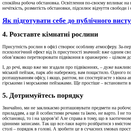
спокійна робоча обстановка. Освітлення по-своєму впливає на 
нечіткість, розмитість обстановки, підсилює відчуття свободи
Як підготувати себе до публічного вист
4. Розставте кімнатні рослини
Присутність рослин в офісі створює особливу атмосферу. За-пер
психологічний ефект від їх присутності значний: вже одним св
обов’язково перетворювати підвіконня в оранжерею – цілком до
І, до речі, якщо вже ми згадали про підвіконнях, – дуже важли
міський пейзаж, парк або набережну, вам пощастило. Одного пог
розташуванням офісу, і якщо, раптом, ви спостерігаєте з вікна а
гірськими і морськими пейзажами. Ще простіше – встановити ві
5. Дотримуйтесь порядку
Звичайно, ми не закликаємо розташовувати предмети на робочом
приладдям, а ще й особистими речами та їжею, не варто. І не 
обстановці, то і на здоров’я! Але справа в тому, що в хаотич
цінними записами. Так що все-таки варто розібратися з вмістом
столі – порядок в голові. А зробити це в сучасних умовах прост