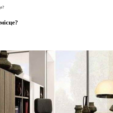
це?
місце?