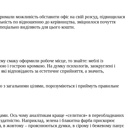
тримали можливість обставити офіс на свій розсуд, підвищилася
яльність по відношенню до керівництва, зміцнилося почуття
спеціально виділяють для цього кошти.
му смаку оформили робоче місце, то знайте: меблі із
ою і гострою кромкою. На думку психологів, заокруглені і
які відповідають за естетичне сприйняття, а значить,
ою з загальними цілями, порозуміються і приймуть правильне
ищами. Ось чому аналітикам краще «селитися» в переобладнаних
ездатністю. Наприклад, зелена і блакитна фарба прискорює
я, в жовтому – прояснюються думки, в сірому і бежевому панує