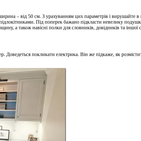
, ширина – від 50 см. З урахуванням цих параметрів і вирушайте 
і підлокітниками. Під поперек бажано підкласти невелику подушк
ину, а також навісні полки для словників, довідників та іншої с
. Доведеться покликати електрика. Він же підкаже, як розмістит