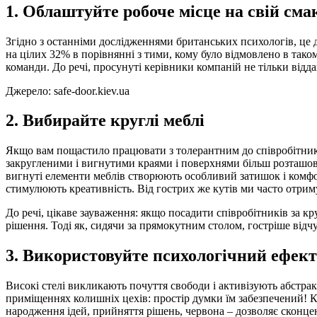
1. Облаштуйте робоче місце на свій сма
Згідно з останніми дослідженнями британських психологів, це 
на цілих 32% в порівнянні з тими, кому було відмовлено в тако
команди. До речі, просунуті керівники компаній не тільки відд
Джерело: safe-door.kiev.ua
2. Вибирайте круглі меблі
Якщо вам пощастило працювати з толерантним до співробітників
закругленими і вигнутими краями і поверхнями більш розташовує
вигнуті елементи меблів створюють особливий затишок і комфорт 
стимулюють креативність. Від гострих же кутів ми часто отрим
До речі, цікаве зауваження: якщо посадити співробітників за 
рішення. Тоді як, сидячи за прямокутним столом, гостріше відчу
3. Використовуйте психологічний ефект 
Високі стелі викликають почуття свободи і активізують абстра
приміщеннях колишніх цехів: простір думки їм забезпечений! Ко
народження ідей, прийняття рішень, червона – дозволяє сконце