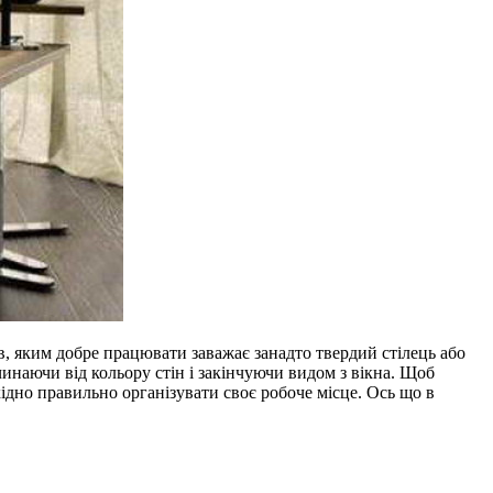
ів, яким добре працювати заважає занадто твердий стілець або
чинаючи від кольору стін і закінчуючи видом з вікна. Щоб
хідно правильно організувати своє робоче місце. Ось що в