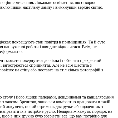
та оцінне мислення. Локальне освітлення, що створює
, включивши настільну лампу і вимкнувши верхнє світло.
 діжках покращують стан повітря в приміщеннях. Та й суто
ля напруженої роботи і швидше відновитися. Втім, не
неформально.
омент можете повернутися до вікна і побачити прекрасний
і загострюється сприйняття. Але не всім щастить з
овісьте на стіну або поставте на стіл кілька фотографій з
ню столу і його ящики паперами, довідниками та канцелярським
цію з хаосом. Зрештою, якщо вам комфортно працювати в такій
бний документ, новий стрижень для ручки або щоденник з
 направити їх в потрібне русло. Недарма ж кажуть: порядок на
, щоб в них зручно було зберігати все, що вам потрібно для