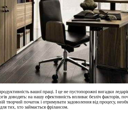
продуктивність вашої праці. І це не пустопорожні вигадки ледар
гів доводять: на нашу ефективність впливає безліч факторів, по
свій творчий початок і отримувати задоволення від процесу, необ
 для тих, хто займається фрілансом.