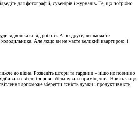
дведіть для фотографій, сувенірів і журналів. Те, що потрібно
уде відволікати від роботи. А по-друге, ви зможете
до холодильника. Але якщо ви не маєте великий квартирою, і
ближче до вікна. Розведіть штори та гардини – ніщо не повинно
відбивати світло і зорово збільшувати приміщення. Навіть якщо
світлення допоможе зберегти ясність думки і продуктивність.