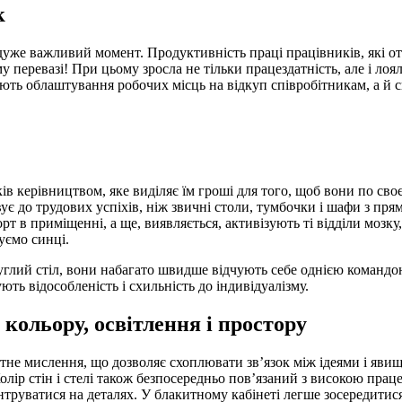
к
дуже важливий момент. Продуктивність праці працівників, які о
му перевазі! При цьому зросла не тільки працездатність, але і ло
ають облаштування робочих місць на відкуп співробітникам, а й 
 керівництвом, яке виділяє їм гроші для того, щоб вони по своє
 до трудових успіхів, ніж звичні столи, тумбочки і шафи з прям
в приміщенні, а ще, виявляється, активізують ті відділи мозку, 
уємо синці.
круглий стіл, вони набагато швидше відчують себе однією команд
ють відособленість і схильність до індивідуалізму.
кольору, освітлення і простору
ктне мислення, що дозволяє схоплювати зв’язок між ідеями і яв
лір стін і стелі також безпосередньо пов’язаний з високою прац
нтруватися на деталях. У блакитному кабінеті легше зосередитис