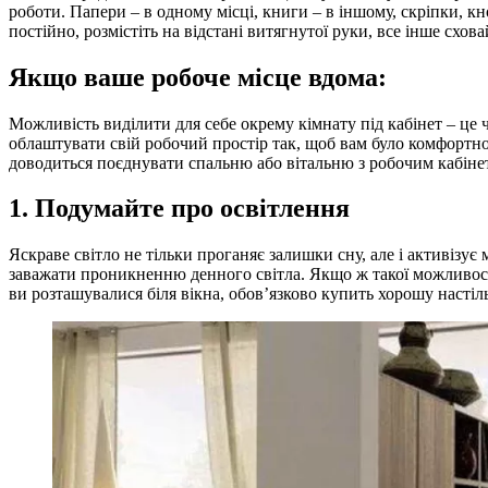
роботи. Папери – в одному місці, книги – в іншому, скріпки, кн
постійно, розмістіть на відстані витягнутої руки, все інше схова
Якщо ваше робоче місце вдома:
Можливість виділити для себе окрему кімнату під кабінет – це ч
облаштувати свій робочий простір так, щоб вам було комфортно 
доводиться поєднувати спальню або вітальню з робочим кабінето
1. Подумайте про освітлення
Яскраве світло не тільки проганяє залишки сну, але і активізує
заважати проникненню денного світла. Якщо ж такої можливості
ви розташувалися біля вікна, обов’язково купить хорошу насті