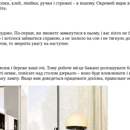
опки, клей, лінійки, ручки і стрижні – в іншому. Окремий ящик ві
йте.
удово. По-перше, ви зможете замкнутися в ньому, і вас ніхто не б
і хотілося займатися справою, а не хилило на сон і не тягнуло 
м, то зверніть увагу на наступне.
 мозок і береже ваші очі. Тому робоче місце бажано розташувати 
 немає, повісьте над столом дзеркало – воно буде вловлювати і 
льну лампу. Якщо вам доведеться працювати допізна, правильне о