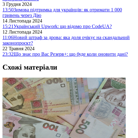
3 Грудня 2024
13:50
Зимова підтримка для українців: як отримати 1 000
гривень через Дію
14 Листопада 2024
15:21
Український Upwork: що відомо про CodeUA?
12 Листопада 2024
11:06
Новий штраф за дрова: яка доля очікує на скандальний
законопроєкт?
22 Травня 2024
23:32
Що знає про Вас Резерв+: що буде коли оновити дані?
Схожі матеріали