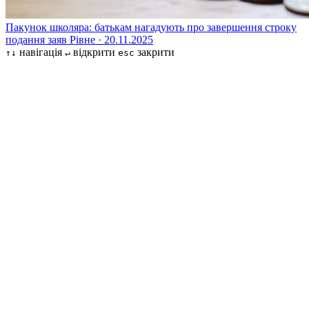
Пакунок школяра: батькам нагадують про завершення строку
подання заяв
Рівне · 20.11.2025
навігація
відкрити
закрити
↑↓
↵
esc