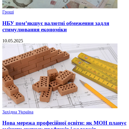
Гроші
НБУ пом’якшує валютні обмеження задля
стимулювання економіки
10.05.2025
Західна Україна
Нова мережа професійної освіти: як МОН планує