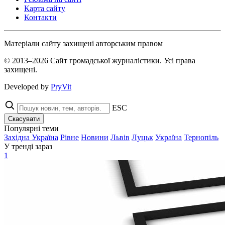
Карта сайту
Контакти
Матеріали сайту захищені авторським правом
© 2013–2026 Сайт громадської журналістики. Усі права
захищені.
Developed by
PryVit
ESC
Скасувати
Популярні теми
Західна Україна
Рівне
Новини
Львів
Луцьк
Україна
Тернопіль
У тренді зараз
1