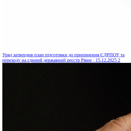
Уряд затвердив план підготовки до припинення ЄДРПОУ та
переходу на єдиний державний реєстр
Рівне · 15.12.2025
2