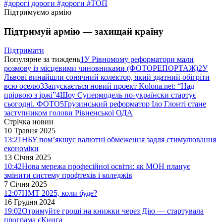
#дорогі дороги
#дороги
#ТОП
Підтримуємо армію
Підтримуй армію — захищай країну
Підтримати
Популярне за тиждень
1
У Рівномому реформатори мали
розмову із місцевими чиновниками (ФОТОРЕПОРТАЖ)
2
У
Львові винайшли сонячний колектор, який здатний обігріти
всю оселю
3
Запускається новий проект Kolona.net: “Над
прірвою з іржі”
4
Шоу Супермодель по-українски стартує
сьогодні. ФОТО
5
Грузинський реформатор Іло Глонті стане
заступником голови Рівненської ОДА
Стрічка новин
10 Травня 2025
13:21
НБУ пом’якшує валютні обмеження задля стимулювання
економіки
13 Січня 2025
10:42
Нова мережа професійної освіти: як МОН планує
змінити систему профтехів і коледжів
7 Січня 2025
12:07
НМТ 2025, коли буде?
16 Грудня 2024
19:02
Отримуйте гроші на книжки через Дію — стартувала
програма єКнига