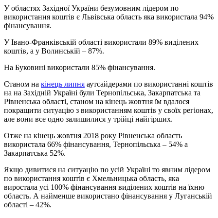
У областях Західної України безумовним лідером по
використання коштів є Львівська область яка використала 94%
фінансування.
У Івано-Франківській області використали 89% виділених
коштів, а у Волинській – 87%.
На Буковині використали 85% фінансування.
Станом на
кінець липня
аутсайдерами по використанні коштів
на на Західній Україні були Тернопільська, Закарпатська та
Рівненська області, станом на кінець жовтня їм вдалося
покращити ситуацію з використанням коштів у своїх регіонах,
але вони все одно залишилися у трійці найгірших.
Отже на кінець жовтня 2018 року Рівненська область
використала 66% фінансування, Тернопільська – 54% а
Закарпатська 52%.
Якщо дивитися на ситуацію по усій Україні то явним лідером
по використання коштів є Хмельницька область, яка
виростала усі 100% фінансування виділених коштів на їхню
область. А найменше використано фінансування у Луганській
області – 42%.