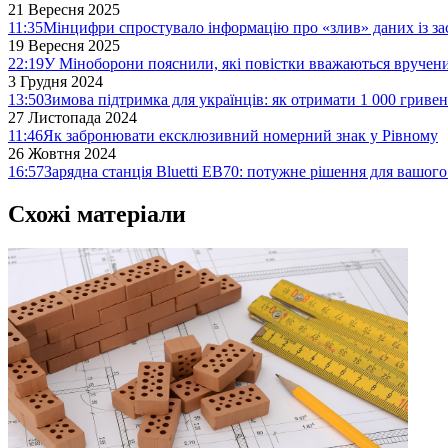
21 Вересня 2025
11:35
Мінцифри спростувало інформацію про «злив» даних із за
19 Вересня 2025
22:19
У Міноборони пояснили, які повістки вважаються вручен
3 Грудня 2024
13:50
Зимова підтримка для українців: як отримати 1 000 гривен
27 Листопада 2024
11:46
Як забронювати ексклюзивний номерний знак у Рівному
26 Жовтня 2024
16:57
Зарядна станція Bluetti EB70: потужне рішення для вашог
Схожі матеріали