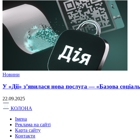
Новини
У «Дії» з’явилася нова послуга — «Базова соціал
22.09.2025
КОЛОНА
Імена
Реклама на сайті
Карта сайту
Контакти