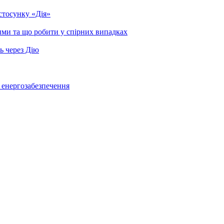
стосунку «Дія»
ими та що робити у спірних випадках
ь через Дію
о енергозабезпечення