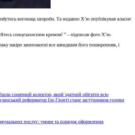
позбутись вогнища хвороби. Та недавно Х’ю опублікував власне
уйтесь сонцезахисним кремом! ” – підписав фото Х’ю.
 раку шкіри занепокоєні все швидшим його поширенням, і
йшли сонячний колектор, який здатний обігріти всю
узинський реформатор Іло Глонті стане заступником голови
комунальних послуг: умови та порядок оформлення