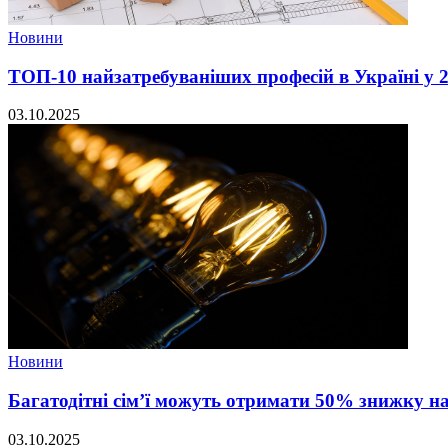
Новини
ТОП-10 найзатребуваніших професій в Україні у 2
03.10.2025
Новини
Багатодітні сім’ї можуть отримати 50% знижку н
03.10.2025