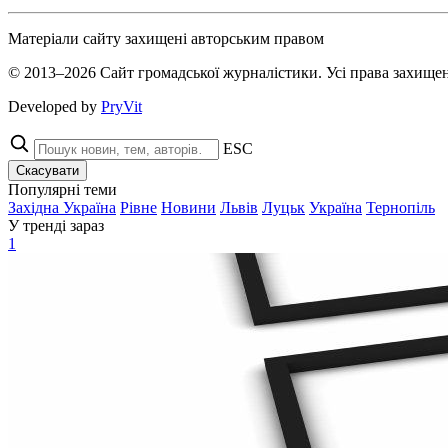
Матеріали сайту захищені авторським правом
© 2013–2026 Сайт громадської журналістики. Усі права захищен
Developed by
PryVit
ESC
Скасувати
Популярні теми
Західна Україна
Рівне
Новини
Львів
Луцьк
Україна
Тернопіль
У тренді зараз
1