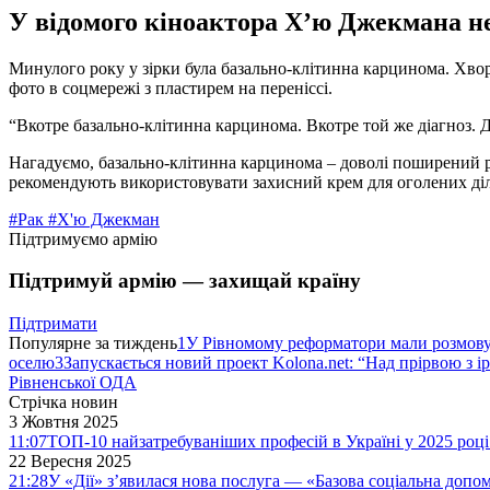
У відомого кіноактора Х’ю Джекмана не
Минулого року у зірки була базально-клітинна карцинома. Хвор
фото в соцмережі з пластирем на переніссі.
“Вкотре базально-клітинна карцинома. Вкотре той же діагноз. 
Нагадуємо, базально-клітинна карцинома – доволі поширений р
рекомендують використовувати захисний крем для оголених діл
#Рак
#Х'ю Джекман
Підтримуємо армію
Підтримуй армію — захищай країну
Підтримати
Популярне за тиждень
1
У Рівномому реформатори мали розмо
оселю
3
Запускається новий проект Kolona.net: “Над прірвою з і
Рівненської ОДА
Стрічка новин
3 Жовтня 2025
11:07
ТОП-10 найзатребуваніших професій в Україні у 2025 році
22 Вересня 2025
21:28
У «Дії» з’явилася нова послуга — «Базова соціальна допо