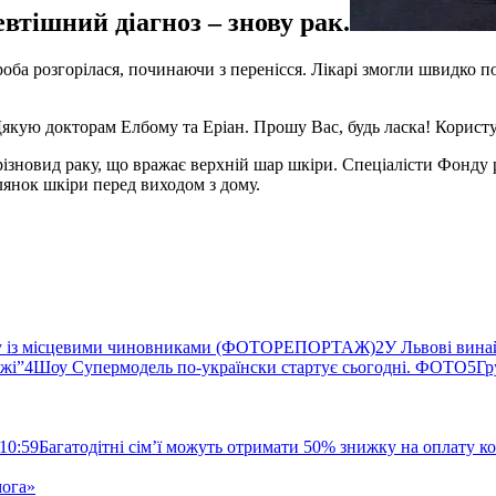
втішний діагноз – знову рак.
оба розгорілася, починаючи з перенісся. Лікарі змогли швидко 
Дякую докторам Елбому та Еріан. Прошу Вас, будь ласка! Корист
ізновид раку, що вражає верхній шар шкіри. Спеціалісти Фонду
янок шкіри перед виходом з дому.
ву із місцевими чиновниками (ФОТОРЕПОРТАЖ)
2
У Львові вина
ржі”
4
Шоу Супермодель по-українски стартує сьогодні. ФОТО
5
Гр
10:59
Багатодітні сім’ї можуть отримати 50% знижку на оплату 
мога»