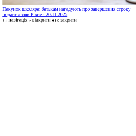
Пакунок школяра: батькам нагадують про завершення строку
подання заяв
Рівне · 20.11.2025
навігація
відкрити
закрити
↑↓
↵
esc