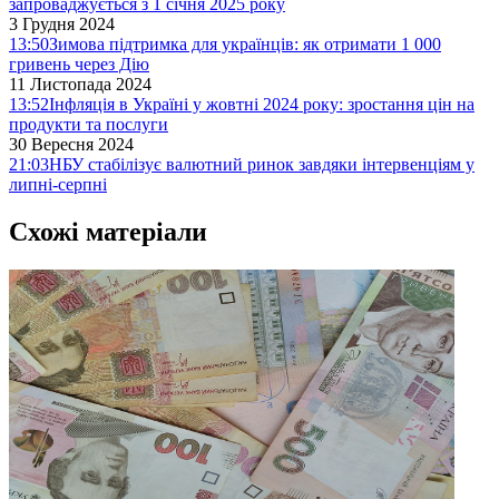
запроваджується з 1 січня 2025 року
3 Грудня 2024
13:50
Зимова підтримка для українців: як отримати 1 000
гривень через Дію
11 Листопада 2024
13:52
Інфляція в Україні у жовтні 2024 року: зростання цін на
продукти та послуги
30 Вересня 2024
21:03
НБУ стабілізує валютний ринок завдяки інтервенціям у
липні-серпні
Схожі матеріали