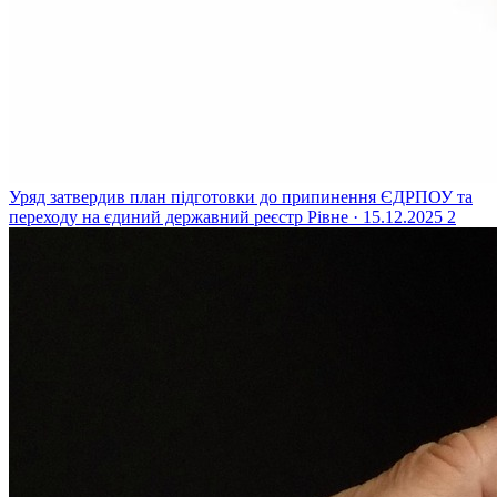
Уряд затвердив план підготовки до припинення ЄДРПОУ та
переходу на єдиний державний реєстр
Рівне · 15.12.2025
2