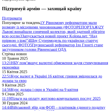
Підтримуй армію — захищай країну
Підтримати
Популярне за тиждень
1
У Рівномому реформатори мали
розмову із місцевими чиновниками (ФОТОРЕПОРТАЖ)
2
У
Львові винайшли сонячний колектор, який здатний обігріти
всю оселю
3
Запускається новий проект Kolona.net: “Над
прірвою з іржі”
4
Шоу Супермодель по-українски стартує
сьогодні. ФОТО
5
Грузинський реформатор Іло Глонті стане
заступником голови Рівненської ОДА
Стрічка новин
10 Травня 2025
13:21
НБУ пом’якшує валютні обмеження задля стимулювання
економіки
15 Квітня 2025
22:51
Курс валют в Україні 16 квітня: гривня зміцнилася до
долара та євро
9 Квітня 2025
14:56
Курс долара і євро в Україні на 9 квітня
9 Січня 2025
11:19
Пільги на оплату житлово-комунальних послуг 2025
30 Грудня 2024
14:44
Військовий збір для ФОП – платників єдиного податку