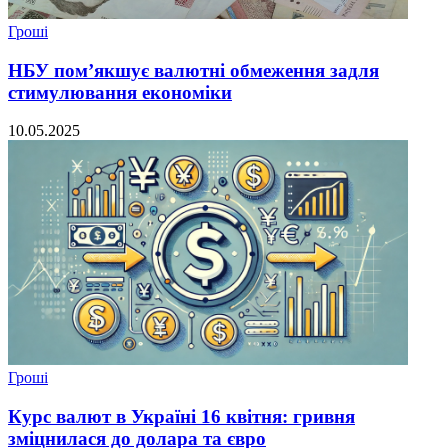
Гроші
НБУ пом’якшує валютні обмеження задля
стимулювання економіки
10.05.2025
Гроші
Курс валют в Україні 16 квітня: гривня
зміцнилася до долара та євро