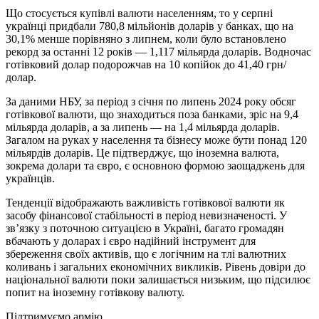
Що стосується купівлі валюти населенням, то у серпні
українці придбали 780,8 мільйонів доларів у банках, що на
30,1% менше порівняно з липнем, коли було встановлено
рекорд за останні 12 років — 1,117 мільярда доларів. Водночас
готівковий долар подорожчав на 10 копійок до 41,40 грн/
долар.
За даними НБУ, за період з січня по липень 2024 року обсяг
готівкової валюти, що знаходиться поза банками, зріс на 9,4
мільярда доларів, а за липень — на 1,4 мільярда доларів.
Загалом на руках у населення та бізнесу може бути понад 120
мільярдів доларів. Це підтверджує, що іноземна валюта,
зокрема долари та євро, є основною формою заощаджень для
українців.
Тенденції відображають важливість готівкової валюти як
засобу фінансової стабільності в період невизначеності. У
зв’язку з поточною ситуацією в Україні, багато громадян
вбачають у доларах і євро надійний інструмент для
збереження своїх активів, що є логічним на тлі валютних
коливань і загальних економічних викликів. Рівень довіри до
національної валюти поки залишається низьким, що підсилює
попит на іноземну готівкову валюту.
Підтримуємо армію