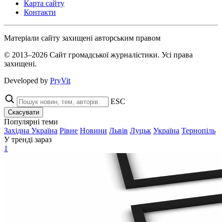
Карта сайту
Контакти
Матеріали сайту захищені авторським правом
© 2013–2026 Сайт громадської журналістики. Усі права
захищені.
Developed by
PryVit
ESC
Скасувати
Популярні теми
Західна Україна
Рівне
Новини
Львів
Луцьк
Україна
Тернопіль
У тренді зараз
1