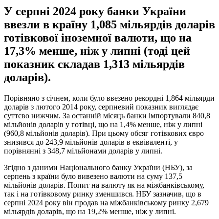
У серпні 2024 року банки України
ввезли в країну 1,085 мільярдів доларів
готівкової іноземної валюти, що на
17,3% менше, ніж у липні (тоді цей
показник складав 1,313 мільярдів
доларів).
Порівняно з січнем, коли було ввезено рекордні 1,864 мільярди
доларів з лютого 2014 року, серпневий показник виглядає
суттєво нижчим. За останній місяць банки імпортували 840,8
мільйонів доларів у готівці, що на 1,4% менше, ніж у липні
(960,8 мільйонів доларів). При цьому обсяг готівкових євро
знизився до 243,9 мільйонів доларів в еквіваленті, у
порівнянні з 348,7 мільйонами доларів у липні.
Згідно з даними Національного банку України (НБУ), за
серпень з країни було вивезено валюти на суму 137,5
мільйонів доларів. Попит на валюту як на міжбанківському,
так і на готівковому ринку зменшився. НБУ зазначив, що в
серпні 2024 року він продав на міжбанківському ринку 2,679
мільярдів доларів, що на 19,2% менше, ніж у липні.