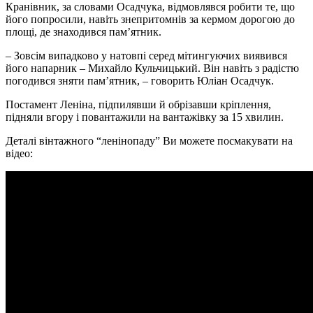
Кранівник, за словами Осадчука, відмовлявся робити те, що
його попросили, навіть знепритомнів за кермом дорогою до
площі, де знаходився пам’ятник.
– Зовсім випадково у натовпі серед мітингуючих виявився
його напарник – Михайло Кульчицький. Він навіть з радістю
погодився зняти пам’ятник, – говорить Юліан Осадчук.
Постамент Леніна, підпилявши й обрізавши кріплення,
підняли вгору і повантажили на вантажівку за 15 хвилин.
Деталі вінтажного “ленінопаду” Ви можете посмакувати на
відео: