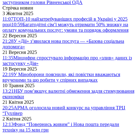
заступником голови Рівненської ОДА
Стрічка новин
3 Жовтня 2025
11:07
ТОП-10 найзатребуваніших професій в Україні у 2025
році
10:59
Багатодітні сім’ї можуть отримати 50% знижку на
оплату комунальних послуг: умови та порядок оформлення
22 Вересня 2025
21:28
У «Дії» з’явилася нова послуга — «Базова соціальна
допомога»
21 Вересня 2025
11:35
Мінцифри спростувало інформацію про «злив» даних із
застосунку «Дія»
19 Вересня 2025
22:19
У Міноборони пояснили, які повістки вважаються
врученими та що робити у спірних випадках
10 Травня 2025
13:21
НБУ пом’якшує валютні обмеження задля стимулювання
економіки
21 Квітня 2025
20:25
АРМА оголосила новий конкурс на управління ТРЦ
“Гуллівер
2 Квітня 2025
12:13
Фонд “Повернись живим” і Нова пошта передали
техніку на 15 млн грн