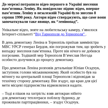
До мережі потрапило відео першого в Україні знесення
пам’ятника Леніну. Як повідомляє підпис відео, вперше
пам’ятник Леніну в незалежній Україні було знесено 8
серпня 1990 року. Автори відео стверджують, що саме вони
започаткували таке явище, як “ленінопад”.
Унікальне відео, зняте на любительську камеру, з’явилося
Інтернет-спільноті “
Від Тарнополя до Тернополя”
.
В день демонтажу Леніна в Тернопіль приїхав замміністра
МВС УРСР генерал Бердов, він погрожував тим, що зробить у
випадку знесення пам’ятника. Проте він нічого не добився
погрозами. Тодішній мер Тернополя В’ячеслав Негода
особисто долучився до процесу демонтажу.
Про демонтаж Леніна розповів детальніше Юліан Осадчук,
заступник голови міськвиконкому. Який особисто був на
мітингу на центральній площі Тернополя і відповідав за
технічну сторону демонтажу. Він згадує, що кран для цієї
мети місцеві підприємства відмовлялися надати.
– Тоді я пішов на хитрість: взяв автокран нібито
для демонтажу теплотраси поблизу будинку, де
проживали партпрацівники, – згадує Осадчук.