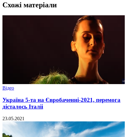
Схожі матеріали
Відео
Україна 5-та на Євробаченні-2021, перемога
дісталось Італіі
23.05.2021