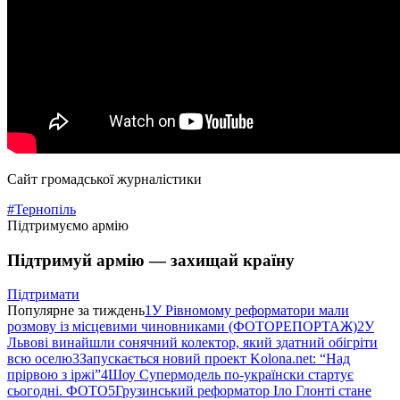
Сайт громадської журналістики
#Тернопіль
Підтримуємо армію
Підтримуй армію — захищай країну
Підтримати
Популярне за тиждень
1
У Рівномому реформатори мали
розмову із місцевими чиновниками (ФОТОРЕПОРТАЖ)
2
У
Львові винайшли сонячний колектор, який здатний обігріти
всю оселю
3
Запускається новий проект Kolona.net: “Над
прірвою з іржі”
4
Шоу Супермодель по-українски стартує
сьогодні. ФОТО
5
Грузинський реформатор Іло Глонті стане