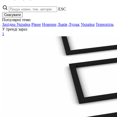
ESC
Скасувати
Популярні теми
Західна Україна
Рівне
Новини
Львів
Луцьк
Україна
Тернопіль
У тренді зараз
1