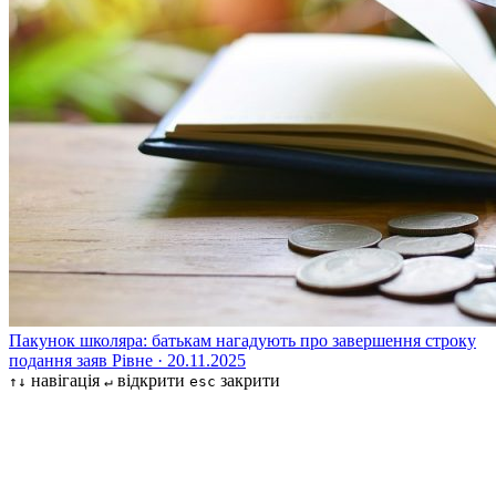
Пакунок школяра: батькам нагадують про завершення строку
подання заяв
Рівне · 20.11.2025
навігація
відкрити
закрити
↑↓
↵
esc