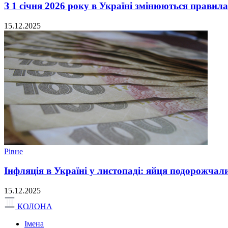
З 1 січня 2026 року в Україні змінюються правил
15.12.2025
Рівне
Інфляція в Україні у листопаді: яйця подорожчал
15.12.2025
КОЛОНА
Імена