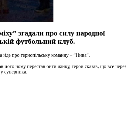
іху” згадали про силу народної
ській футбольний клуб.
ва йде про тернопільську команду – “Нива”.
в його чому перестав бити жінку, герой сказав, що все через
 у суперника.