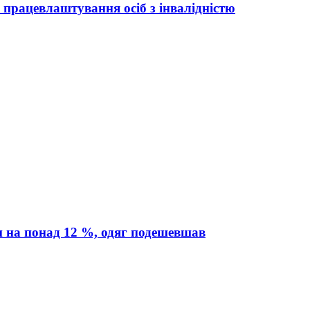
а працевлаштування осіб з інвалідністю
и на понад 12 %, одяг подешевшав