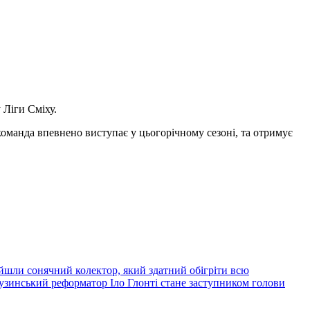
 Ліги Сміху.
 команда впевнено виступає у цьогорічному сезоні, та отримує
йшли сонячний колектор, який здатний обігріти всю
узинський реформатор Іло Глонті стане заступником голови