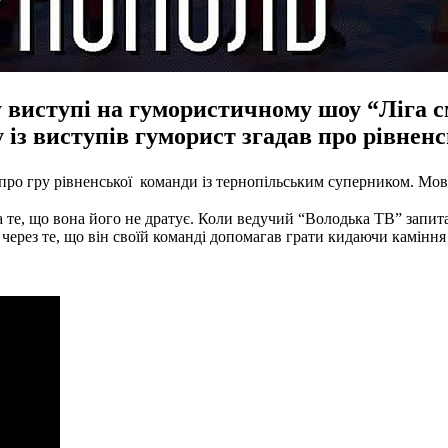
 виступі на гумористичному шоу “Ліга см
із виступів гуморист згадав про рівнен
в про гру рівненської команди із тернопільським суперником. Мо
а те, що вона його не дратує. Коли ведучий “Володька ТВ” запита
 через те, що він своїй команді допомагав грати кидаючи каміння