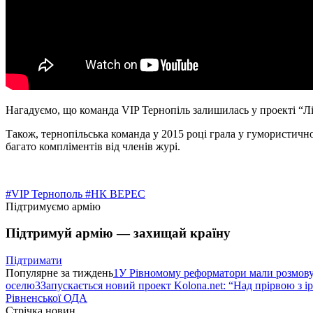
Нагадуємо, що команда VIP Тернопіль залишилась у проекті “Ліг
Також, тернопільська команда у 2015 році грала у гумористично
багато компліментів від членів журі.
#VIP Тернополь
#НК ВЕРЕС
Підтримуємо армію
Підтримуй армію — захищай країну
Підтримати
Популярне за тиждень
1
У Рівномому реформатори мали розмо
оселю
3
Запускається новий проект Kolona.net: “Над прірвою з і
Рівненської ОДА
Стрічка новин