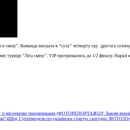
а сміху”. Команда виграла в “суху” четверту гру другого сезону
му турнірі “Ліга сміху”. VIP протримались до 1/2 фіналу. Наразі
ву із місцевими чиновниками (ФОТОРЕПОРТАЖ)
2
У Львові вина
ржі”
4
Шоу Супермодель по-українски стартує сьогодні. ФОТО
5
Гр