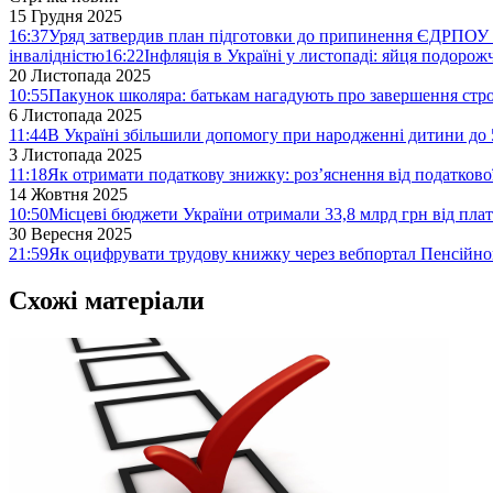
15 Грудня 2025
16:37
Уряд затвердив план підготовки до припинення ЄДРПОУ 
інвалідністю
16:22
Інфляція в Україні у листопаді: яйця подоро
20 Листопада 2025
10:55
Пакунок школяра: батькам нагадують про завершення стро
6 Листопада 2025
11:44
В Україні збільшили допомогу при народженні дитини до 
3 Листопада 2025
11:18
Як отримати податкову знижку: роз’яснення від податков
14 Жовтня 2025
10:50
Місцеві бюджети України отримали 33,8 млрд грн від плат
30 Вересня 2025
21:59
Як оцифрувати трудову книжку через вебпортал Пенсійн
Схожі матеріали