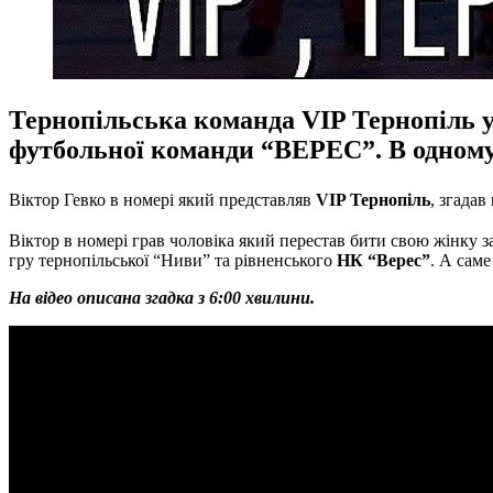
Тернопільська команда VIP Тернопіль у
футбольної команди “ВЕРЕС”. В одному 
Віктор Гевко
в номері який представляв
VIP Тернопіль
, згада
Віктор в номері грав чоловіка який перестав бити свою жінку з
гру тернопільської “Ниви” та рівненського
НК “Верес”
. А саме
На відео описана згадка з 6:00 хвилини.