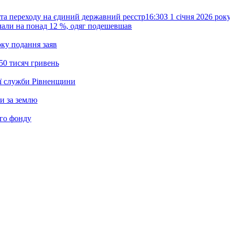
та переходу на єдиний державний реєстр
16:30
З 1 січня 2026 ро
жчали на понад 12 %, одяг подешевшав
ку подання заяв
50 тисяч гривень
ої служби Рівненщини
и за землю
ого фонду