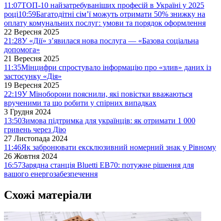
11:07
ТОП-10 найзатребуваніших професій в Україні у 2025
році
10:59
Багатодітні сім’ї можуть отримати 50% знижку на
оплату комунальних послуг: умови та порядок оформлення
22 Вересня 2025
21:28
У «Дії» з’явилася нова послуга — «Базова соціальна
допомога»
21 Вересня 2025
11:35
Мінцифри спростувало інформацію про «злив» даних із
застосунку «Дія»
19 Вересня 2025
22:19
У Міноборони пояснили, які повістки вважаються
врученими та що робити у спірних випадках
3 Грудня 2024
13:50
Зимова підтримка для українців: як отримати 1 000
гривень через Дію
27 Листопада 2024
11:46
Як забронювати ексклюзивний номерний знак у Рівному
26 Жовтня 2024
16:57
Зарядна станція Bluetti EB70: потужне рішення для
вашого енергозабезпечення
Схожі матеріали