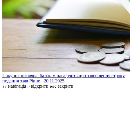
Пакунок школяра: батькам нагадують про завершення строку
подання заяв
Рівне · 20.11.2025
навігація
відкрити
закрити
↑↓
↵
esc