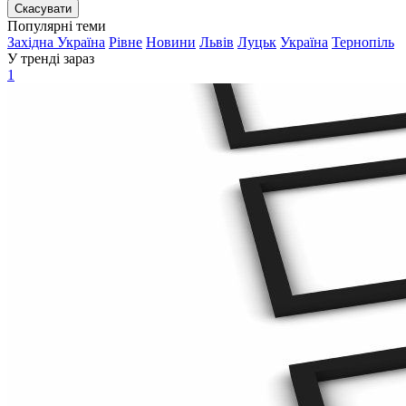
Скасувати
Популярні теми
Західна Україна
Рівне
Новини
Львів
Луцьк
Україна
Тернопіль
У тренді зараз
1