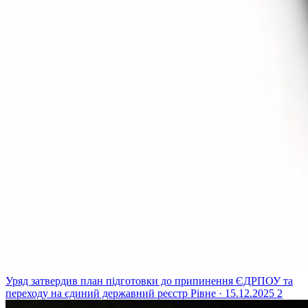
Уряд затвердив план підготовки до припинення ЄДРПОУ та
переходу на єдиний державний реєстр
Рівне · 15.12.2025
2