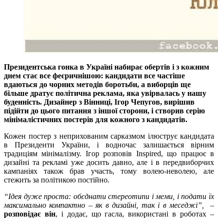
Президентська гонка в Україні набирає обертів і з кожним
днем стає все феєричнішою: кандидати все частіше
вдаються до чорних методів боротьби, а виборців ще
більше дратує політична реклама, яка увірвалась у нашу
буденність. Дизайнер з Вінниці, Ігор Чепугов, вирішив
підійти до цього питання з іншої сторони, і створив серію
мінімалістичних постерів для кожного з кандидатів.
Кожен постер з неприхованим сарказмом ілюструє кандидата
в Президенти України, і водночас залишається вірним
традиціям мінімалізму. Ігор розповів Inspired, що працює в
дизайні та рекламі уже досить давно, але і в передвиборчих
кампаніях також брав участь, тому волею-неволею, але
стежить за політикою постійно.
“Ідея дуже проста: обєднати стереотипи і меми, і подати їх
максимально компактно – як в дизайні, так і в меседжі”,
–
розповідає він
, і додає, що гасла, використані в роботах –