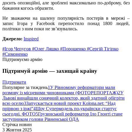
досить опозиційні, але зроблені максимально по-доброму, без
бажання когось образити.
Не зважаючи на шалену популярність постерів в мережі –
запис Ігора у Facebook перепостило понад 1800 людей,
політики з ним поки не зв’язувались.
Джерело:
Inspired
#Ігор Чепугов
#Олег Ляшко
#Порошенко
#Сергій Тігіпко
#Симоненко
Підтримуємо армію
Підтримуй армію — захищай країну
Підтримати
Популярне за тиждень
1
У Рівномому реформатори мали
розмову із місцевими чиновниками (ФОТОРЕПОРТАЖ)
2
У
Львові винайшли сонячний колектор, який здатний обігріти
всю оселю
3
Запускається новий проект Kolona.net: “Над
прірвою з іржі”
4
Шоу Супермодель по-українски стартує
сьогодні. ФОТО
5
Грузинський реформатор Іло Глонті стане
заступником голови Рівненської ОДА
Стрічка новин
3 Жовтня 2025