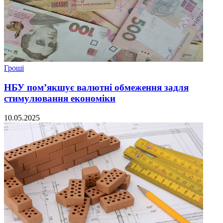
Гроші
НБУ пом’якшує валютні обмеження задля
стимулювання економіки
10.05.2025