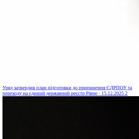
Уряд затвердив план підготовки до припинення ЄДРПОУ та
переходу на єдиний державний реєстр
Рівне · 15.12.2025
2