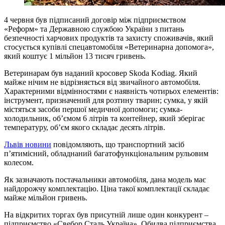
4 червня був підписаний договір між підприємством
«Реформ» та Державною службою України з питань
безпечності харчових продуктів та захисту споживачів, який
стосується купівлі спецавтомобіля «Ветеринарна допомога»,
який коштує 1 мільйон 13 тисяч гривень.
Ветеринарам був наданий кросовер Skoda Kodiag. Який
майже нічим не відрізняється від звичайного автомобіля.
Характерними відмінностями є наявність чотирьох елементів:
інструмент, призначений для розтину тварин; сумка, у якій
містяться засоби першої медичної допомоги; сумка-
холодильник, об’ємом 6 літрів та контейнер, який зберігає
температуру, об’єм якого складає десять літрів.
Львів новини
повідомляють, що транспортний засіб
п’ятимісний, обладнаний багатофункціональним рульовим
колесом.
Як зазначають постачальники автомобіля, дана модель має
найдорожчу комплектацію. Ціна такої комплектації складає
майже мільйон гривень.
На відкритих торгах був присутній лише один конкурент –
підприємство «Свебор Сталь Україна». Обидва підприємства