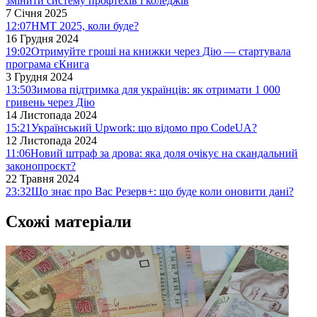
змінити систему профтехів і коледжів
7 Січня 2025
12:07
НМТ 2025, коли буде?
16 Грудня 2024
19:02
Отримуйте гроші на книжки через Дію — стартувала
програма єКнига
3 Грудня 2024
13:50
Зимова підтримка для українців: як отримати 1 000
гривень через Дію
14 Листопада 2024
15:21
Український Upwork: що відомо про CodeUA?
12 Листопада 2024
11:06
Новий штраф за дрова: яка доля очікує на скандальний
законопроєкт?
22 Травня 2024
23:32
Що знає про Вас Резерв+: що буде коли оновити дані?
Схожі матеріали