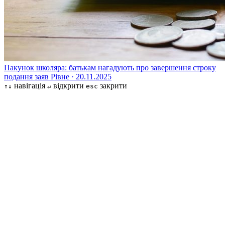
Пакунок школяра: батькам нагадують про завершення строку
подання заяв
Рівне · 20.11.2025
навігація
відкрити
закрити
↑↓
↵
esc