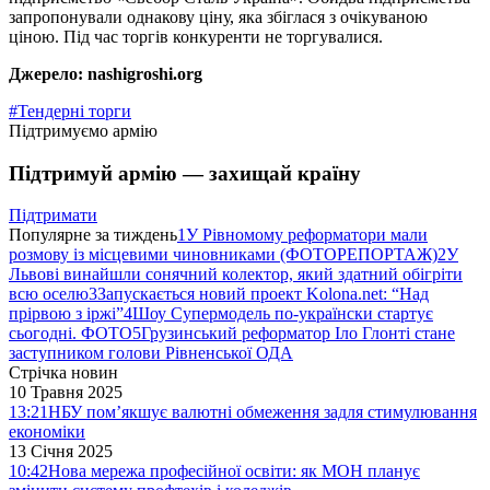
запропонували однакову ціну, яка збіглася з очікуваною
ціною. Під час торгів конкуренти не торгувалися.
Джерело: nashigroshi.org
#Тендерні торги
Підтримуємо армію
Підтримуй армію — захищай країну
Підтримати
Популярне за тиждень
1
У Рівномому реформатори мали
розмову із місцевими чиновниками (ФОТОРЕПОРТАЖ)
2
У
Львові винайшли сонячний колектор, який здатний обігріти
всю оселю
3
Запускається новий проект Kolona.net: “Над
прірвою з іржі”
4
Шоу Супермодель по-українски стартує
сьогодні. ФОТО
5
Грузинський реформатор Іло Глонті стане
заступником голови Рівненської ОДА
Стрічка новин
10 Травня 2025
13:21
НБУ пом’якшує валютні обмеження задля стимулювання
економіки
13 Січня 2025
10:42
Нова мережа професійної освіти: як МОН планує