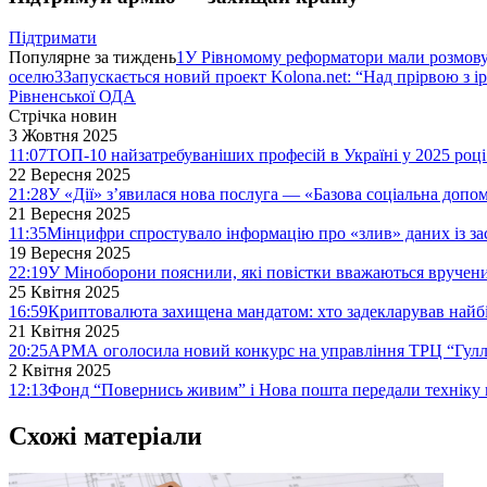
Підтримати
Популярне за тиждень
1
У Рівномому реформатори мали розмо
оселю
3
Запускається новий проект Kolona.net: “Над прірвою з і
Рівненської ОДА
Стрічка новин
3 Жовтня 2025
11:07
ТОП-10 найзатребуваніших професій в Україні у 2025 році
22 Вересня 2025
21:28
У «Дії» з’явилася нова послуга — «Базова соціальна допо
21 Вересня 2025
11:35
Мінцифри спростувало інформацію про «злив» даних із за
19 Вересня 2025
22:19
У Міноборони пояснили, які повістки вважаються вручен
25 Квітня 2025
16:59
Криптовалюта захищена мандатом: хто задекларував найб
21 Квітня 2025
20:25
АРМА оголосила новий конкурс на управління ТРЦ “Гулл
2 Квітня 2025
12:13
Фонд “Повернись живим” і Нова пошта передали техніку 
Схожі матеріали