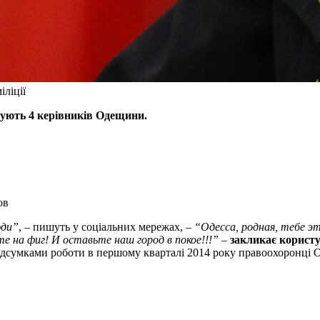
іліції
ачують 4 керівників Одещини.
ов
юди”
, – пишуть у соціальних мережах, –
“Одесса, родная, тебе э
е на фиг! И оставьте наш город в покое!!!”
–
закликає користу
ідсумками роботи в першому кварталі 2014 року правоохоронці О