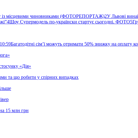
ву із місцевими чиновниками (ФОТОРЕПОРТАЖ)
2
У Львові вина
ржі”
4
Шоу Супермодель по-українски стартує сьогодні. ФОТО
5
Гр
10:59
Багатодітні сім’ї можуть отримати 50% знижку на оплату 
мога»
стосунку «Дія»
ими та що робити у спірних випадках
ільше
івер
на 15 млн грн