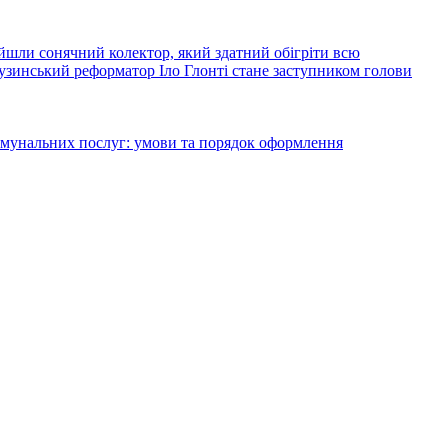
йшли сонячний колектор, який здатний обігріти всю
узинський реформатор Іло Глонті стане заступником голови
комунальних послуг: умови та порядок оформлення