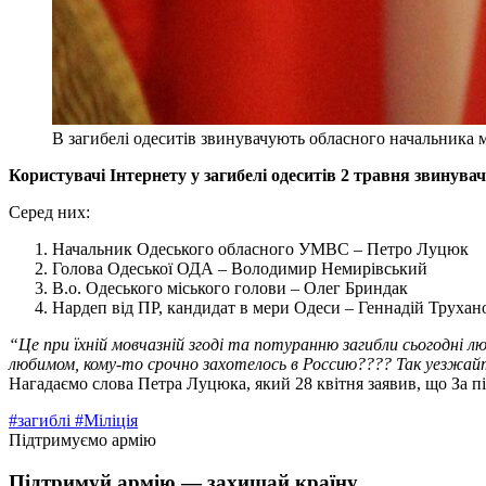
В загибелі одеситів звинувачують обласного начальника м
Користувачі Інтернету у загибелі одеситів 2 травня звинув
Серед них:
Начальник Одеського обласного УМВС – Петро Луцюк
Голова Одеської ОДА – Володимир Немирівський
В.о. Одеського міського голови – Олег Бриндак
Нардеп від ПР, кандидат в мери Одеси – Геннадій Трухан
“Це при їхній мовчазній згоді та потуранню загибли сьогодні л
любимом, кому-то срочно захотелось в Россию???? Так уезжайт
Нагадаємо слова Петра Луцюка, який 28 квітня заявив, що За п
#загиблі
#Міліція
Підтримуємо армію
Підтримуй армію — захищай країну