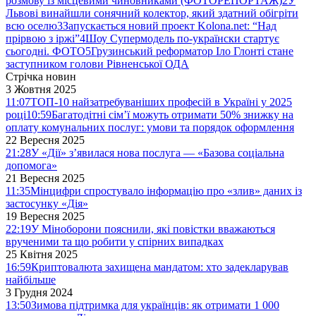
розмову із місцевими чиновниками (ФОТОРЕПОРТАЖ)
2
У
Львові винайшли сонячний колектор, який здатний обігріти
всю оселю
3
Запускається новий проект Kolona.net: “Над
прірвою з іржі”
4
Шоу Супермодель по-українски стартує
сьогодні. ФОТО
5
Грузинський реформатор Іло Глонті стане
заступником голови Рівненської ОДА
Стрічка новин
3 Жовтня 2025
11:07
ТОП-10 найзатребуваніших професій в Україні у 2025
році
10:59
Багатодітні сім’ї можуть отримати 50% знижку на
оплату комунальних послуг: умови та порядок оформлення
22 Вересня 2025
21:28
У «Дії» з’явилася нова послуга — «Базова соціальна
допомога»
21 Вересня 2025
11:35
Мінцифри спростувало інформацію про «злив» даних із
застосунку «Дія»
19 Вересня 2025
22:19
У Міноборони пояснили, які повістки вважаються
врученими та що робити у спірних випадках
25 Квітня 2025
16:59
Криптовалюта захищена мандатом: хто задекларував
найбільше
3 Грудня 2024
13:50
Зимова підтримка для українців: як отримати 1 000