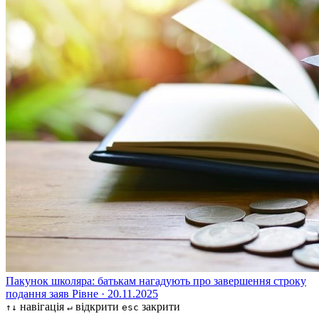
Пакунок школяра: батькам нагадують про завершення строку
подання заяв
Рівне · 20.11.2025
навігація
відкрити
закрити
↑↓
↵
esc