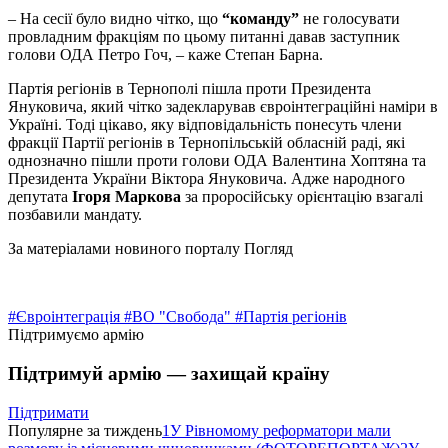
– На сесії було видно чітко, що
“команду”
не голосувати
провладним фракціям по цьому питанні давав заступник
голови ОДА Петро Гоч, – каже Степан Барна.
Партія регіонів в Тернополі пішла проти Президента
Януковича, який чітко задекларував євроінтеграційні наміри в
Україні. Тоді цікаво, яку відповідальність понесуть члени
фракції Партії регіонів в Тернопільській обласній раді, які
однозначно пішли проти голови ОДА Валентина Хоптяна та
Президента України Віктора Януковича. Адже народного
депутата
Ігоря Маркова
за проросійську орієнтацію взагалі
позбавили мандату.
За матеріалами новиного порталу Погляд
#Євроінтеграція
#ВО "Свобода"
#Партія регіонів
Підтримуємо армію
Підтримуй армію — захищай країну
Підтримати
Популярне за тиждень
1
У Рівномому реформатори мали