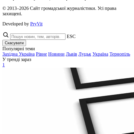
© 2013–2026 Сайт громадської журналістики. Усі права
захищені.
Developed by
PryVit
ESC
Скасувати
Популярні теми
Західна Україна
Рівне
Новини
Львів
Луцьк
Україна
Тернопіль
У тренді зараз
1