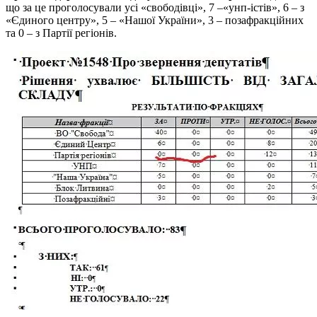
що за це проголосували усі «свободівці», 7 –«унп-істів», 6 – з
«Єдиного центру», 5 – «Нашої України», 3 – позафракційних
та 0 – з Партії регіонів.