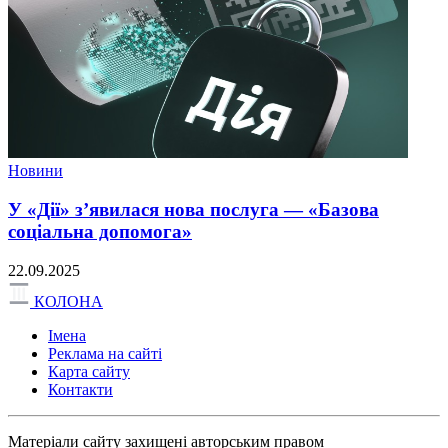
Новини
У «Дії» з’явилася нова послуга — «Базова
соціальна допомога»
22.09.2025
КОЛОНА
Імена
Реклама на сайті
Карта сайту
Контакти
Матеріали сайту захищені авторським правом