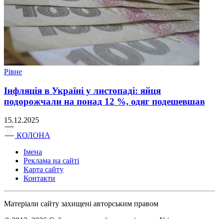
Рівне
Інфляція в Україні у листопаді: яйця
подорожчали на понад 12 %, одяг подешевшав
15.12.2025
КОЛОНА
Імена
Реклама на сайті
Карта сайту
Контакти
Матеріали сайту захищені авторським правом