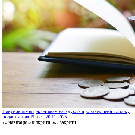
Пакунок школяра: батькам нагадують про завершення строку
подання заяв
Рівне · 20.11.2025
навігація
відкрити
закрити
↑↓
↵
esc