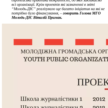
європейська практика відкритості, до якої закликаємо
всі організації. Крім проектів які зазначенні в звіті
“Молодь-ДІЄ” реалізувало ще багато ініціатив на які не
потрібно було фінансування, –
говорить Голова МГО
Молодь-ДІЄ Віталій Примак.