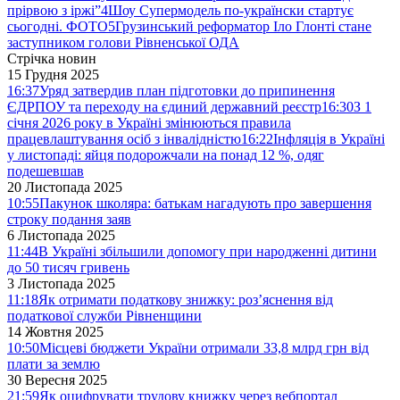
прірвою з іржі”
4
Шоу Супермодель по-українски стартує
сьогодні. ФОТО
5
Грузинський реформатор Іло Глонті стане
заступником голови Рівненської ОДА
Стрічка новин
15 Грудня 2025
16:37
Уряд затвердив план підготовки до припинення
ЄДРПОУ та переходу на єдиний державний реєстр
16:30
З 1
січня 2026 року в Україні змінюються правила
працевлаштування осіб з інвалідністю
16:22
Інфляція в Україні
у листопаді: яйця подорожчали на понад 12 %, одяг
подешевшав
20 Листопада 2025
10:55
Пакунок школяра: батькам нагадують про завершення
строку подання заяв
6 Листопада 2025
11:44
В Україні збільшили допомогу при народженні дитини
до 50 тисяч гривень
3 Листопада 2025
11:18
Як отримати податкову знижку: роз’яснення від
податкової служби Рівненщини
14 Жовтня 2025
10:50
Місцеві бюджети України отримали 33,8 млрд грн від
плати за землю
30 Вересня 2025
21:59
Як оцифрувати трудову книжку через вебпортал