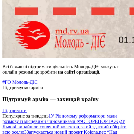
Всі бажаючі підтримати діяльність Молодь-ДІЄ можуть в
онлайн режимі це зробити
на сайті організації.
#ГО Молодь-ДІЄ
Підтримуємо армію
Підтримуй армію — захищай країну
Підтримати
Популярне за тиждень
1
У Рівномому реформатори мали
розмову із місцевими чиновниками (ФОТОРЕПОРТАЖ)
2
У
Львові винайшли сонячний колектор, який здатний обігріти
всю оселю
3
Запускається новий проект Kolona.net: “Над