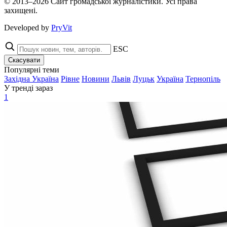
© 2013–2026 Сайт громадської журналістики. Усі права
захищені.
Developed by
PryVit
ESC
Скасувати
Популярні теми
Західна Україна
Рівне
Новини
Львів
Луцьк
Україна
Тернопіль
У тренді зараз
1