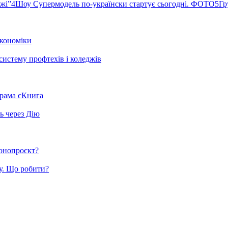
ржі”
4
Шоу Супермодель по-українски стартує сьогодні. ФОТО
5
Гр
кономіки
систему профтехів і коледжів
грама єКнига
ь через Дію
конопроєкт?
у. Що робити?