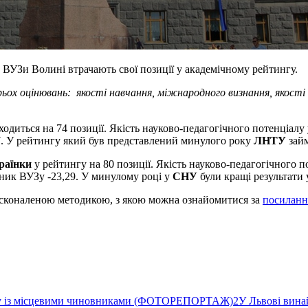
ВУЗи Волині втрачають свої позиції у академічному рейтингу.
ьох оцінювань: якості навчання, міжнародного визнання, якості 
одиться на 74 позиції. Якість науково-педагогічного потенціалу 
57. У рейтингу який був представлений минулого року
ЛНТУ
займ
раїнки
у рейтингу на 80 позиції. Якість науково-педагогічного 
зник ВУЗу -23,29. У минулому році у
СНУ
були кращі результати 
осконаленою методикою, з якою можна ознайомитися за
посилан
ву із місцевими чиновниками (ФОТОРЕПОРТАЖ)
2
У Львові вина