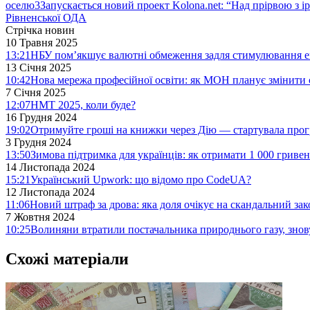
оселю
3
Запускається новий проект Kolona.net: “Над прірвою з і
Рівненської ОДА
Стрічка новин
10 Травня 2025
13:21
НБУ пом’якшує валютні обмеження задля стимулювання е
13 Січня 2025
10:42
Нова мережа професійної освіти: як МОН планує змінити 
7 Січня 2025
12:07
НМТ 2025, коли буде?
16 Грудня 2024
19:02
Отримуйте гроші на книжки через Дію — стартувала про
3 Грудня 2024
13:50
Зимова підтримка для українців: як отримати 1 000 гривен
14 Листопада 2024
15:21
Український Upwork: що відомо про CodeUA?
12 Листопада 2024
11:06
Новий штраф за дрова: яка доля очікує на скандальний за
7 Жовтня 2024
10:25
Волиняни втратили постачальника природнього газу, знов
Схожі матеріали