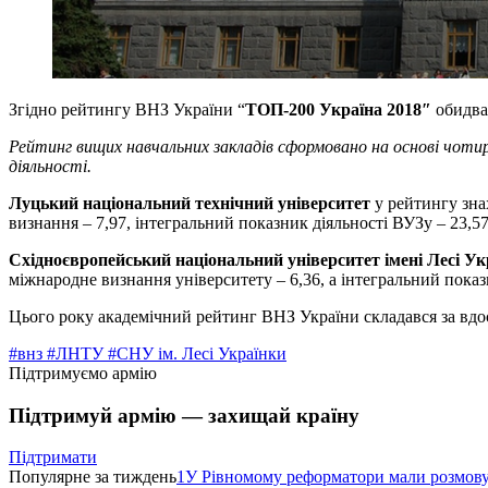
Згідно рейтингу ВНЗ України “
ТОП-200 Україна 2018″
обидва 
Рейтинг вищих навчальних закладів сформовано на основі чотир
діяльності.
Луцький національний технічний університет
у рейтингу знах
визнання – 7,97, інтегральний показник діяльності ВУЗу – 23,
Східноєвропейський національний університет імені Лесі Ук
міжнародне визнання університету – 6,36, а інтегральний пока
Цього року академічний рейтинг ВНЗ України складався за вд
#внз
#ЛНТУ
#СНУ ім. Лесі Українки
Підтримуємо армію
Підтримуй армію — захищай країну
Підтримати
Популярне за тиждень
1
У Рівномому реформатори мали розмо