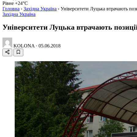
Рівне +24°C
Головна
›
Західна Україна
›
Університети Луцька втрачають пози
Західна Україна
Університети Луцька втрачають позиції
KOLONA
·
05.06.2018