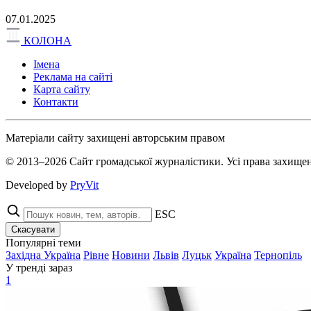
07.01.2025
КОЛОНА
Імена
Реклама на сайті
Карта сайту
Контакти
Матеріали сайту захищені авторським правом
© 2013–2026 Сайт громадської журналістики. Усі права захищен
Developed by
PryVit
ESC
Скасувати
Популярні теми
Західна Україна
Рівне
Новини
Львів
Луцьк
Україна
Тернопіль
У тренді зараз
1