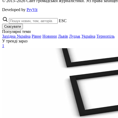
© 2013–2026 Сайт громадської журналістики. Усі права захищен
Developed by
PryVit
ESC
Скасувати
Популярні теми
Західна Україна
Рівне
Новини
Львів
Луцьк
Україна
Тернопіль
У тренді зараз
1