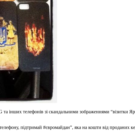
 LG та інших телефонів зі скандальними зображеннями “візитки 
телефону, підтримай #євромайдан”, яка на кошти від проданих к