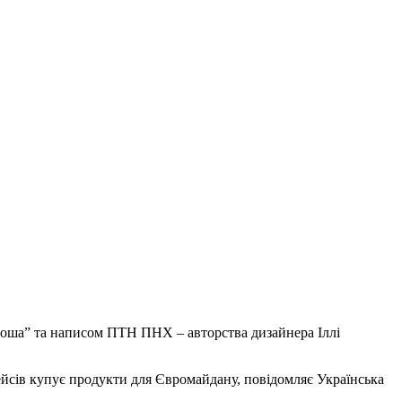
Яроша” та написом ПТН ПНХ – авторства дизайнера Іллі
ейсів купує продукти для Євромайдану, повідомляє Українська