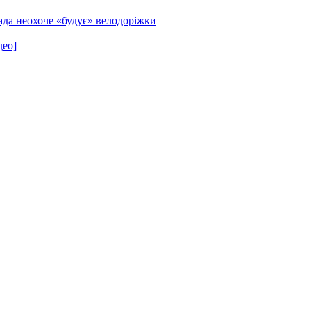
ада неохоче «будує» велодоріжки
део]