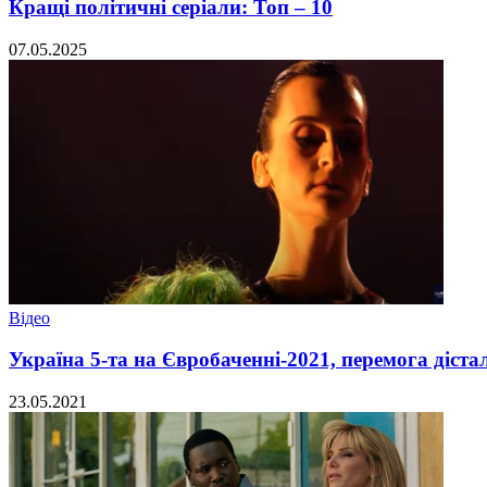
Кращі політичні серіали: Топ – 10
07.05.2025
Відео
Україна 5-та на Євробаченні-2021, перемога дістал
23.05.2021