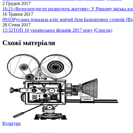
2 Грудня 2017
16:21
«Велосипедисти ризикують життям»: У Рівному міська вл
16 Травня 2017
09:03
Руслана показала кліп знятий біля Базальтових стовпів [Ві
28 Січня 2017
15:32
ТОП 10 українських фільмів 2017 року (Список)
Схожі матеріали
Культура