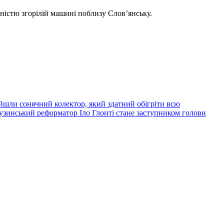
вністю згорілій машині поблизу Слов’янську.
йшли сонячний колектор, який здатний обігріти всю
узинський реформатор Іло Глонті стане заступником голови