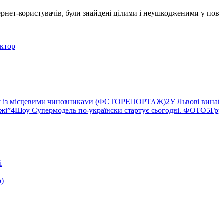
тернет-користувачів, були знайдені цілими і неушкодженими у по
ктор
ву із місцевими чиновниками (ФОТОРЕПОРТАЖ)
2
У Львові вина
ржі”
4
Шоу Супермодель по-українски стартує сьогодні. ФОТО
5
Гр
і
о)