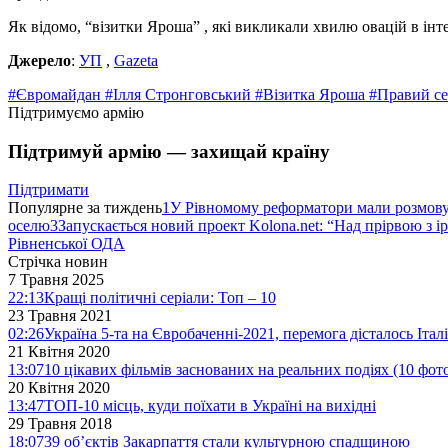
Як відомо, “візитки Яроша” , які викликали хвилю овацій в ін
Джерело
:
УП
,
Gazeta
#Євромайдан
#Ілля Стронговський
#Візитка Яроша
#Правий се
Підтримуємо армію
Підтримуй армію — захищай країну
Підтримати
Популярне за тиждень
1
У Рівномому реформатори мали розмо
оселю
3
Запускається новий проект Kolona.net: “Над прірвою з і
Рівненської ОДА
Стрічка новин
7 Травня 2025
22:13
Кращі політичні серіали: Топ – 10
23 Травня 2021
02:26
Україна 5-та на Євробаченні-2021, перемога дісталось Італі
21 Квітня 2020
13:07
10 цікавих фільмів заснованих на реальних подіях (10 фот
20 Квітня 2020
13:47
ТОП-10 місць, куди поїхати в Україні на вихідні
29 Травня 2018
18:07
39 об’єктів Закарпаття стали культурною спадщиною