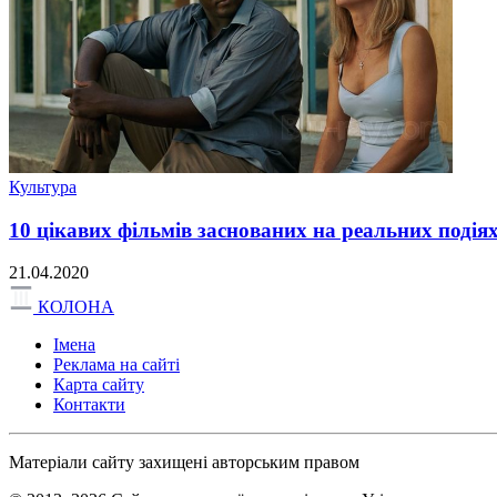
Культура
10 цікавих фільмів заснованих на реальних подіях
21.04.2020
КОЛОНА
Імена
Реклама на сайті
Карта сайту
Контакти
Матеріали сайту захищені авторським правом